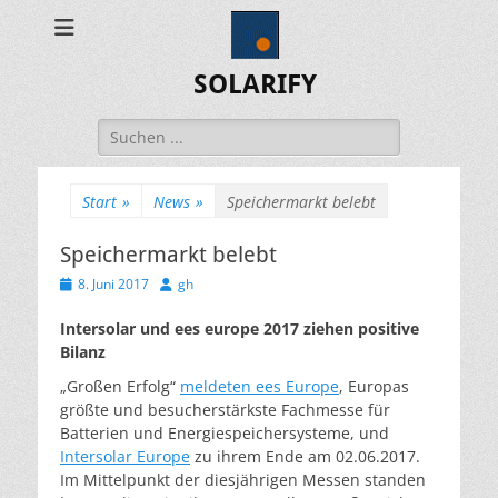
SOLARIFY
Suchen
nach:
Start
»
News
»
Speichermarkt belebt
Speichermarkt belebt
Veröffentlicht
Autor
8. Juni 2017
gh
am
Intersolar und ees europe 2017 ziehen positive
Bilanz
„Großen Erfolg“
meldeten ees Europe
, Europas
größte und besucherstärkste Fachmesse für
Batterien und Energiespeichersysteme, und
Intersolar Europe
zu ihrem Ende am 02.06.2017.
Im Mittelpunkt der diesjährigen Messen standen