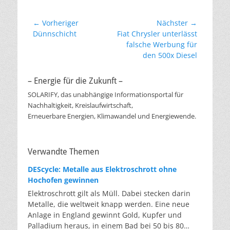
Beitragsnavigation
← Vorheriger
Nächster →
Vorheriger
Nächster
Dünnschicht
Fiat Chrysler unterlässt
Beitrag:
Beitrag:
falsche Werbung für
den 500x Diesel
– Energie für die Zukunft –
SOLARIFY, das unabhängige Informationsportal für
Nachhaltigkeit, Kreislaufwirtschaft,
Erneuerbare Energien, Klimawandel und Energiewende.
Verwandte Themen
DEScycle: Metalle aus Elektroschrott ohne
Hochofen gewinnen
Elektroschrott gilt als Müll. Dabei stecken darin
Metalle, die weltweit knapp werden. Eine neue
Anlage in England gewinnt Gold, Kupfer und
Palladium heraus, in einem Bad bei 50 bis 80