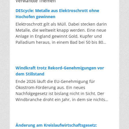
Verwandte Themen
DEScycle: Metalle aus Elektroschrott ohne
Hochofen gewinnen
Elektroschrott gilt als Müll. Dabei stecken darin
Metalle, die weltweit knapp werden. Eine neue
Anlage in England gewinnt Gold, Kupfer und
Palladium heraus, in einem Bad bei 50 bis 80
Grad, statt wie bisher im Hochofen. Klassisches
Metallrecycling schmilzt Leiterplatten und
Kabelreste bei mehreren hundert bis über
tausend Grad ein. Energieintensiv und nur im
Windkraft trotz Rekord-Genehmigungen vor
industriellen Großmaßstab möglich. Das Londoner
dem Stillstand
Start-up DEScycle hat im englischen Teesside eine
Ende 2026 läuft die EU-Genehmigung für
Demonstrationsanlage eröffnet, die ohne diese
Ökostrom-Förderung aus. Ein neues
Hitze auskommt: Ein chemisches Bad löst die
Nachfolgegesetz ist bislang nicht in Sicht. Der
Metalle bei 50 bis 80 Grad heraus, statt sie
Windbranche droht ein Jahr, in dem sie nichts
einzuschmelzen. Das Verfahren heißt Iono-
Neues anfangen kann. Jahrelang scheiterte die
Metallurgie und nutzt eine Salzmischung, bei der
Windkraft an schleppenden Genehmigungen.
sich Bestandteile chemisch anziehen. Ein
Dieses Problem hat die Politik tatsächlich gelöst,
Katalysator entzieht den Metallatomen in der
die Verfahren laufen heute deutlich schneller. Die
Änderung am Kreislaufwirtschaftsgesetz:
Platine Elektronen und macht sie dadurch löslich.