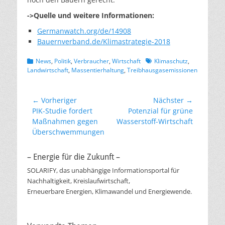
->Quelle und weitere Informationen:
Germanwatch.org/de/14908
Bauernverband.de/Klimastrategie-2018
Kategorien
Schlagworte
News
,
Politik
,
Verbraucher
,
Wirtschaft
Klimaschutz
,
Landwirtschaft
,
Massentierhaltung
,
Treibhausgasemissionen
Beitragsnavigation
← Vorheriger
Nächster →
Vorheriger
Nächster
PIK-Studie fordert
Potenzial für grüne
Beitrag:
Beitrag:
Maßnahmen gegen
Wasserstoff-Wirtschaft
Überschwemmungen
– Energie für die Zukunft –
SOLARIFY, das unabhängige Informationsportal für
Nachhaltigkeit, Kreislaufwirtschaft,
Erneuerbare Energien, Klimawandel und Energiewende.