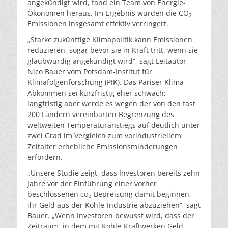
angekündigt wird, fand ein Team von Energie-
Ökonomen heraus. Im Ergebnis würden die CO
-
2
Emissionen insgesamt effektiv verringert.
„Starke zukünftige Klimapolitik kann Emissionen
reduzieren, sogar bevor sie in Kraft tritt, wenn sie
glaubwürdig angekündigt wird“, sagt Leitautor
Nico Bauer vom Potsdam-Institut für
Klimafolgenforschung (PIK). Das Pariser Klima-
Abkommen sei kurzfristig eher schwach;
langfristig aber werde es wegen der von den fast
200 Ländern vereinbarten Begrenzung des
weltweiten Temperaturanstiegs auf deutlich unter
zwei Grad im Vergleich zum vorindustriellem
Zeitalter erhebliche Emissionsminderungen
erfordern.
„Unsere Studie zeigt, dass Investoren bereits zehn
Jahre vor der Einführung einer vorher
beschlossenen
-Bepreisung damit beginnen,
CO
2
ihr Geld aus der Kohle-Industrie abzuziehen“, sagt
Bauer. „Wenn Investoren bewusst wird, dass der
Zeitraum, in dem mit Kohle-Kraftwerken Geld