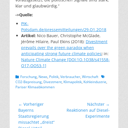
klar und glaubwürdig.“
->Quelle:
PIK-
Potsdam.de/pressemitteilungen/29.O1.2O18
Artikel:
Nico Bauer, Christophe McGlade,
Jérôme Hilaire, Paul Ekins (2O18):
Divestment
prevails over the green paradox when
anticipating strong future climate policies
;
in:
Nature Climate Change [DOI:1O.1O38/s41558-
O17-OO53-1]
Kategorien
Schlagworte
Forschung
,
News
,
Politik
,
Verbraucher
,
Wirtschaft
CO2-Bepreisung
,
Divestment
,
Klimapolitik
,
Kohleindustrie
,
Pariser Klimaabkommen
Beitragsnavigation
← Vorheriger
Nächster →
Vorheriger
Nächster
Bayerns
Reaktionen auf Diesel-
Beitrag:
Beitrag:
Staatsregierung
Experimente
missachtet „dreist“