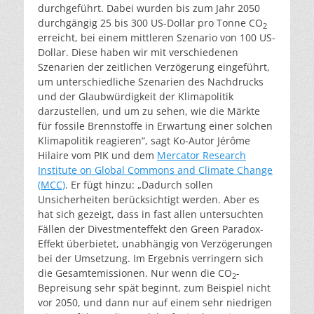
durchgeführt. Dabei wurden bis zum Jahr 2050
durchgängig 25 bis 300 US-Dollar pro Tonne CO
2
erreicht, bei einem mittleren Szenario von 100 US-
Dollar. Diese haben wir mit verschiedenen
Szenarien der zeitlichen Verzögerung eingeführt,
um unterschiedliche Szenarien des Nachdrucks
und der Glaubwürdigkeit der Klimapolitik
darzustellen, und um zu sehen, wie die Märkte
für fossile Brennstoffe in Erwartung einer solchen
Klimapolitik reagieren“, sagt Ko-Autor Jérôme
Hilaire vom PIK und dem
Mercator Research
Institute on Global Commons and Climate Change
(MCC)
. Er fügt hinzu: „Dadurch sollen
Unsicherheiten berücksichtigt werden. Aber es
hat sich gezeigt, dass in fast allen untersuchten
Fällen der Divestmenteffekt den Green Paradox-
Effekt überbietet, unabhängig von Verzögerungen
bei der Umsetzung. Im Ergebnis verringern sich
die Gesamtemissionen. Nur wenn die CO
-
2
Bepreisung sehr spät beginnt, zum Beispiel nicht
vor 2050, und dann nur auf einem sehr niedrigen