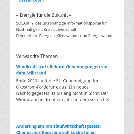
Diesel-Urteil
– Energie für die Zukunft –
SOLARIFY, das unabhängige Informationsportal für
Nachhaltigkeit, Kreislaufwirtschaft,
Erneuerbare Energien, Klimawandel und Energiewende.
Verwandte Themen
Windkraft trotz Rekord-Genehmigungen vor
dem Stillstand
Ende 2026 läuft die EU-Genehmigung für
Ökostrom-Förderung aus. Ein neues
Nachfolgegesetz ist bislang nicht in Sicht. Der
Windbranche droht ein Jahr, in dem sie nichts
Neues anfangen kann. Jahrelang scheiterte die
Windkraft an schleppenden Genehmigungen.
Dieses Problem hat die Politik tatsächlich gelöst,
die Verfahren laufen heute deutlich schneller. Die
Änderung am Kreislaufwirtschaftsgesetz:
Halbjahresbilanz der Branche bestätigt dieses
Chemisches Recycling soll Lücke füllen