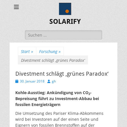
SOLARIFY
Suchen
nach:
Start
»
Forschung
»
Divestment schlägt ‚grünes Paradox‘
Divestment schlägt ‚grünes Paradox‘
Veröffentlicht
Autor
30. Januar 2018
gh
am
Kohle-Ausstieg: Ankündigung von CO
-
2
Bepreisung führt zu Investment-Abbau bei
fossilen Energieträgern
Die Umsetzung des Pariser Klima-Abkommens
wird bei Investoren auf der einen Seite und
Eignern von fossilen Brennstoffen auf der