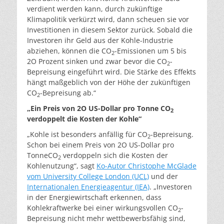
verdient werden kann, durch zukünftige
Klimapolitik verkürzt wird, dann scheuen sie vor
Investitionen in diesem Sektor zurück. Sobald die
Investoren ihr Geld aus der Kohle-Industrie
abziehen, können die CO
-Emissionen um 5 bis
2
2O Prozent sinken und zwar bevor die CO
-
2
Bepreisung eingeführt wird. Die Stärke des Effekts
hängt maßgeblich von der Höhe der zukünftigen
CO
-Bepreisung ab.“
2
„Ein Preis von 2O US-Dollar pro Tonne CO
2
verdoppelt die Kosten der Kohle“
„Kohle ist besonders anfällig für CO
-Bepreisung.
2
Schon bei einem Preis von 2O US-Dollar pro
TonneCO
verdoppeln sich die Kosten der
2
Kohlenutzung“, sagt
Ko-Autor Christophe McGlade
vom University College London (UCL)
und der
Internationalen Energieagentur (IEA)
. „Investoren
in der Energiewirtschaft erkennen, dass
Kohlekraftwerke bei einer wirkungsvollen CO
-
2
Bepreisung nicht mehr wettbewerbsfähig sind,