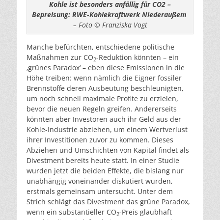
Kohle ist besonders anfällig für CO2 –
Bepreisung: RWE-Kohlekraftwerk Niederaußem
– Foto © Franziska Vogt
Manche befürchten, entschiedene politische
Maßnahmen zur CO
-Reduktion könnten – ein
2
‚grünes Paradox‘ – eben diese Emissionen in die
Höhe treiben: wenn nämlich die Eigner fossiler
Brennstoffe deren Ausbeutung beschleunigten,
um noch schnell maximale Profite zu erzielen,
bevor die neuen Regeln greifen. Andererseits
könnten aber Investoren auch ihr Geld aus der
Kohle-Industrie abziehen, um einem Wertverlust
ihrer Investitionen zuvor zu kommen. Dieses
Abziehen und Umschichten von Kapital findet als
Divestment bereits heute statt. In einer Studie
wurden jetzt die beiden Effekte, die bislang nur
unabhängig voneinander diskutiert wurden,
erstmals gemeinsam untersucht. Unter dem
Strich schlägt das Divestment das grüne Paradox,
wenn ein substantieller CO
-Preis glaubhaft
2