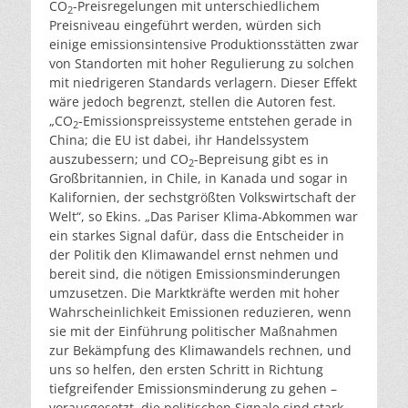
CO
-Preisregelungen mit unterschiedlichem
2
Preisniveau eingeführt werden, würden sich
einige emissionsintensive Produktionsstätten zwar
von Standorten mit hoher Regulierung zu solchen
mit niedrigeren Standards verlagern. Dieser Effekt
wäre jedoch begrenzt, stellen die Autoren fest.
„CO
-Emissionspreissysteme entstehen gerade in
2
China; die EU ist dabei, ihr Handelssystem
auszubessern; und CO
-Bepreisung gibt es in
2
Großbritannien, in Chile, in Kanada und sogar in
Kalifornien, der sechstgrößten Volkswirtschaft der
Welt“, so Ekins. „Das Pariser Klima-Abkommen war
ein starkes Signal dafür, dass die Entscheider in
der Politik den Klimawandel ernst nehmen und
bereit sind, die nötigen Emissionsminderungen
umzusetzen. Die Marktkräfte werden mit hoher
Wahrscheinlichkeit Emissionen reduzieren, wenn
sie mit der Einführung politischer Maßnahmen
zur Bekämpfung des Klimawandels rechnen, und
uns so helfen, den ersten Schritt in Richtung
tiefgreifender Emissionsminderung zu gehen –
vorausgesetzt, die politischen Signale sind stark,