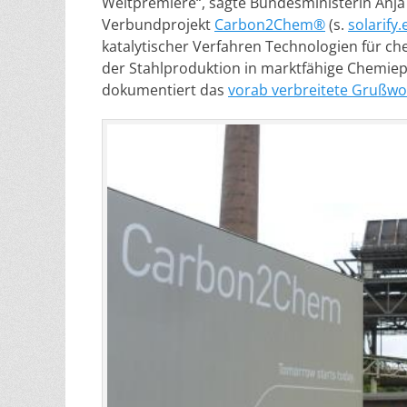
Weltpremiere“, sagte Bundesministerin Anja 
Verbundprojekt
Carbon2Chem®
(s.
solarify
katalytischer Verfahren Technologien für c
der Stahlproduktion in marktfähige Chemiep
dokumentiert das
vorab verbreitete Grußwor