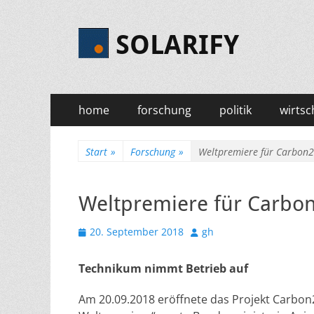
SOLARIFY
Primäres
Zum
home
forschung
politik
wirtsc
Inhalt
Menü
springen
Start
»
Forschung
»
Weltpremiere für Carbon
Weltpremiere für Carb
Veröffentlicht
Autor
20. September 2018
gh
am
Technikum nimmt Betrieb auf
Am 20.09.2018 eröffnete das Projekt
Carbo