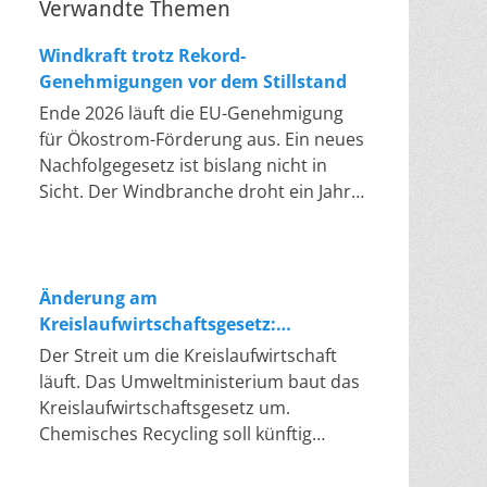
Verwandte Themen
Windkraft trotz Rekord-
Genehmigungen vor dem Stillstand
Ende 2026 läuft die EU-Genehmigung
für Ökostrom-Förderung aus. Ein neues
Nachfolgegesetz ist bislang nicht in
Sicht. Der Windbranche droht ein Jahr,
in dem sie nichts Neues anfangen kann.
Jahrelang scheiterte die Windkraft an
schleppenden Genehmigungen. Dieses
Problem hat die Politik tatsächlich
Änderung am
gelöst, die Verfahren laufen heute
Kreislaufwirtschaftsgesetz:
deutlich schneller. Die Halbjahresbilanz
Chemisches Recycling soll Lücke
Der Streit um die Kreislaufwirtschaft
der Branche bestätigt dieses Muster:
füllen
läuft. Das Umweltministerium baut das
So viele Windräder wie nie zuvor
Kreislaufwirtschaftsgesetz um.
wurden genehmigt, doch im ersten
Chemisches Recycling soll künftig
Halbjahr gingen netto nur rund zwei
gleichrangig neben dem klassischen
Gigawatt ans Netz. Der Bestand liegt
Recycling stehen. Die Entsorger sehen