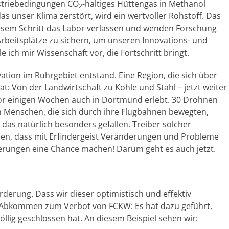
ustriebedingungen CO
-haltiges Hüttengas in Methanol
2
 unser Klima zerstört, wird ein wertvoller Rohstoff. Das
diesem Schritt das Labor verlassen und wenden Forschung
beitsplätze zu sichern, um unseren Innovations- und
 ich mir Wissenschaft vor, die Fortschritt bringt.
ovation im Ruhrgebiet entstand. Eine Region, die sich über
t: Von der Landwirtschaft zu Kohle und Stahl – jetzt weiter
vor einigen Wochen auch in Dortmund erlebt. 30 Drohnen
 Menschen, die sich durch ihre Flugbahnen bewegten,
 das natürlich besonders gefallen. Treiber solcher
uen, dass mit Erfindergeist Veränderungen und Probleme
rungen eine Chance machen! Darum geht es auch jetzt.
derung. Dass wir dieser optimistisch und effektiv
e Abkommen zum Verbot von FCKW: Es hat dazu geführt,
öllig geschlossen hat. An diesem Beispiel sehen wir: