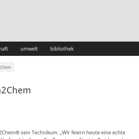
haft
umwelt
bibliothek
2Chem
on2Chem
n2Chem®
sein Technikum. „Wir feiern heute eine echte