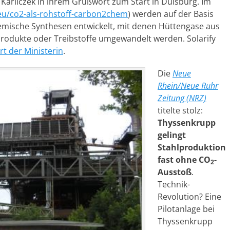
Karliczek in ihrem Grußwort zum Start in Duisburg. Im
.eu/co2-als-rohstoff-carbon2chem
) werden auf der Basis
hemische Synthesen entwickelt, mit denen Hüttengase aus
rodukte oder Treibstoffe umgewandelt werden. Solarify
t der Ministerin
.
Die
Neue
Rhein/Neue Ruhr
Zeitung (NRZ)
titelte stolz:
Thyssenkrupp
gelingt
Stahlproduktion
fast ohne CO
-
2
Ausstoß
.
Technik-
Revolution? Eine
Pilotanlage bei
Thyssenkrupp