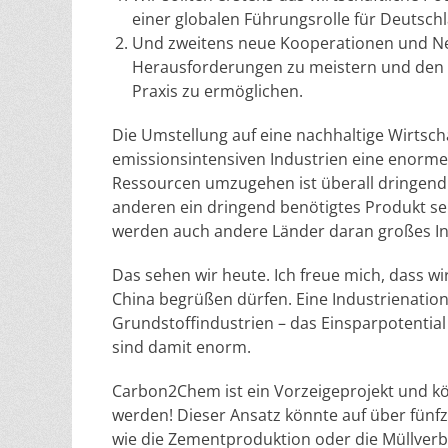
einer globalen Führungsrolle für Deuts
Und zweitens neue Kooperationen und Ne
Herausforderungen zu meistern und den s
Praxis zu ermöglichen.
Die Umstellung auf eine nachhaltige Wirtscha
emissionsintensiven Industrien eine enorme
Ressourcen umzugehen ist überall dringend er
anderen ein dringend benötigtes Produkt se
werden auch andere Länder daran großes In
Das sehen wir heute. Ich freue mich, dass wi
China begrüßen dürfen. Eine Industrienation
Grundstoffindustrien – das Einsparpotentia
sind damit enorm.
Carbon2Chem ist ein Vorzeigeprojekt und k
werden! Dieser Ansatz könnte auf über fünf
wie die Zementproduktion oder die Müllver