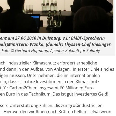
z am 27.06.2016 in Duisburg, v.l.: BMBF-Sprecherin
als)Ministerin Wanka, (damals) Thyssen-Chef Hiesinger,
–
Foto © Gerhard Hofmann, Agentur Zukunft für Solarify
: Industrieller Klimaschutz erfordert erhebliche
und dann in den Aufbau von Anlagen. In erster Linie sind es
ätigen müssen. Unternehmen, die im internationalen
n, dass sich ihre Investitionen in den Klimaschutz
at für Carbon2Chem insgesamt 60 Millionen Euro
onen Euro in das Technikum. Das ist gut investiertes Geld!
ere Unterstützung zählen. Bis zur großindustriellen
s. Hier werden wir Ihnen nach Kräften helfen – etwa wenn