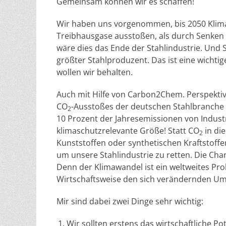
Gemeinsam können wir es schaffen!
Wir haben uns vorgenommen, bis 2050 Klimane
Treibhausgase ausstoßen, als durch Senke
wäre dies das Ende der Stahlindustrie. Und 
größter Stahlproduzent. Das ist eine wichtige
wollen wir behalten.
Auch mit Hilfe von Carbon2Chem. Perspektivi
CO
-Ausstoßes der deutschen Stahlbranche 
2
10 Prozent der Jahresemissionen von Indu
klimaschutzrelevante Größe! Statt CO
in di
2
Kunststoffen oder synthetischen Kraftstoffen
um unsere Stahlindustrie zu retten. Die Chanc
Denn der Klimawandel ist ein weltweites Pro
Wirtschaftsweise den sich verändernden U
Mir sind dabei zwei Dinge sehr wichtig:
Wir sollten erstens das wirtschaftliche 