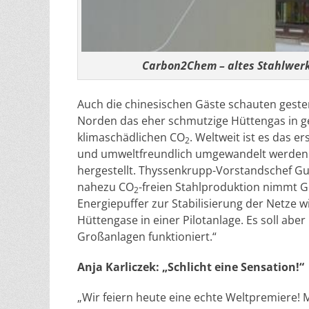
Carbon2Chem – altes Stahlwerk
Auch die chinesischen Gäste schauten geste
Norden das eher schmutzige Hüttengas in geb
klimaschädlichen CO
. Weltweit ist es das 
2
und umweltfreundlich umgewandelt werden. A
hergestellt. Thyssenkrupp-Vorstandschef Gui
nahezu CO
-freien Stahlproduktion nimmt G
2
Energiepuffer zur Stabilisierung der Netze 
Hüttengase in einer Pilotanlage. Es soll abe
Großanlagen funktioniert.“
Anja Karliczek: „Schlicht eine Sensation!“
„Wir feiern heute eine echte Weltpremiere