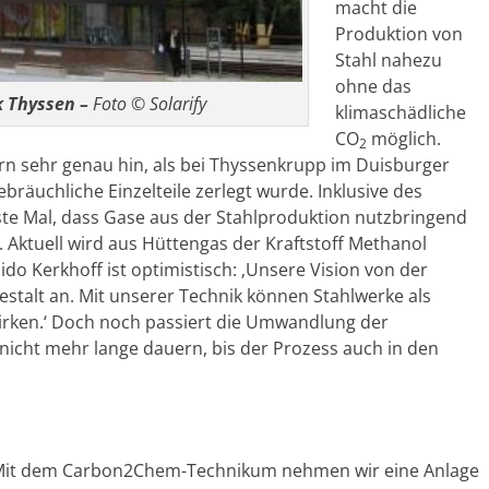
macht die
Produktion von
Stahl nahezu
ohne das
 Thyssen –
Foto © Solarify
klimaschädliche
CO
möglich.
2
rn sehr genau hin, als bei Thyssenkrupp im Duisburger
räuchliche Einzelteile zerlegt wurde. Inklusive des
erste Mal, dass Gase aus der Stahlproduktion nutzbringend
ktuell wird aus Hüttengas der Kraftstoff Methanol
do Kerkhoff ist optimistisch: ‚Unsere Vision von der
estalt an. Mit unserer Technik können Stahlwerke als
wirken.‘ Doch noch passiert die Umwandlung der
r nicht mehr lange dauern, bis der Prozess auch in den
! Mit dem Carbon2Chem-Technikum nehmen wir eine Anlage