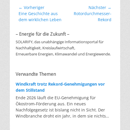
Beitragsnavigation
← Vorheriger
Nächster →
Vorheriger
Nächster
Eine Geschichte aus
Rotordurchmesser-
Beitrag:
Beitrag:
dem wirklichen Leben
Rekord
– Energie für die Zukunft –
SOLARIFY, das unabhängige Informationsportal für
Nachhaltigkeit, Kreislaufwirtschaft,
Erneuerbare Energien, Klimawandel und Energiewende.
Verwandte Themen
Windkraft trotz Rekord-Genehmigungen vor
dem Stillstand
Ende 2026 läuft die EU-Genehmigung für
Ökostrom-Förderung aus. Ein neues
Nachfolgegesetz ist bislang nicht in Sicht. Der
Windbranche droht ein Jahr, in dem sie nichts
Neues anfangen kann. Jahrelang scheiterte die
Windkraft an schleppenden Genehmigungen.