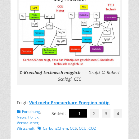
C-Kreislauf technisch möglich
– – Grafik © Robert
Schlögl, CEC
Folgt:
Viel mehr Erneuerbare Energien nötig
Kategorien
Forschung
,
Seiten:
1
2
3
4
News
,
Politik
,
Verbraucher
,
Schlagworte
Wirtschaft
Carbon2Chem
,
CCS
,
CCU
,
CO2