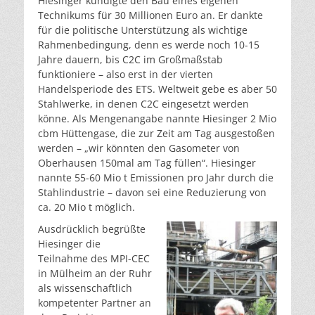
Hiesinger kündigte den Bau eines eigenen
Technikums für 30 Millionen Euro an. Er dankte
für die politische Unterstützung als wichtige
Rahmenbedingung, denn es werde noch 10-15
Jahre dauern, bis C2C im Großmaßstab
funktioniere – also erst in der vierten
Handelsperiode des ETS. Weltweit gebe es aber 50
Stahlwerke, in denen C2C eingesetzt werden
könne. Als Mengenangabe nannte Hiesinger 2 Mio
cbm Hüttengase, die zur Zeit am Tag ausgestoßen
werden – „wir könnten den Gasometer von
Oberhausen 150mal am Tag füllen“. Hiesinger
nannte 55-60 Mio t Emissionen pro Jahr durch die
Stahlindustrie – davon sei eine Reduzierung von
ca. 20 Mio t möglich.
Ausdrücklich begrüßte
Hiesinger die
Teilnahme des MPI-CEC
in Mülheim an der Ruhr
als wissenschaftlich
kompetenter Partner an