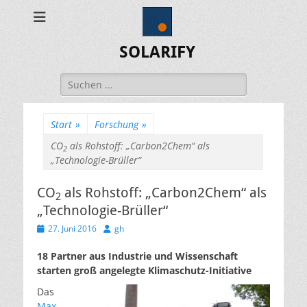
SOLARIFY
Suchen
nach:
Start
»
Forschung
»
CO
als Rohstoff: „Carbon2Chem“ als
2
„Technologie-Brüller“
CO
als Rohstoff: „Carbon2Chem“ als
2
„Technologie-Brüller“
Veröffentlicht
Autor
27. Juni 2016
gh
am
18 Partner aus Industrie und Wissenschaft
starten groß angelegte Klimaschutz-Initiative
Das
Max-