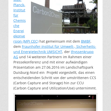
Planck-
Institut
für
Chemis
che
Energi
ekonve
rsion (MPI CEC)
hat gemeinsam mit dem
BMBF
,
dem
Fraunhofer-Institut für
Umwelt-, Sicherheits-
und Energietechnik UMSICHT
, der
thyssenkrupp
AG
und 14 weiteren Partnern im Rahmen einer
Pressekonferenz und mit einer aufwändigen
Präsentation am 27.06.2016 im Landschaftspark
Duisburg-Nord ein Projekt vorgestellt, das einen
entscheidenden Schritt von der umstrittenen CCS
(Carbon Capture and Storage) hin zur CCU
(Carbon Capture and Utilization/Use) unternimmt.