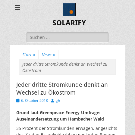
SOLARIFY
Suchen
nach:
Start
»
News
»
Jeder dritte Stromkunde denkt an Wechsel zu
Ökostrom
Jeder dritte Stromkunde denkt an
Wechsel zu Ökostrom
Veröffentlicht
Autor
6. Oktober 2018
gh
am
Grund laut Greenpeace Energy-Umfrage:
Auseinandersetzung um Hambacher Wald
35 Prozent der Stromkunden erwägen, angesichts
der für den Braunkohleabbau geplanten Rodung