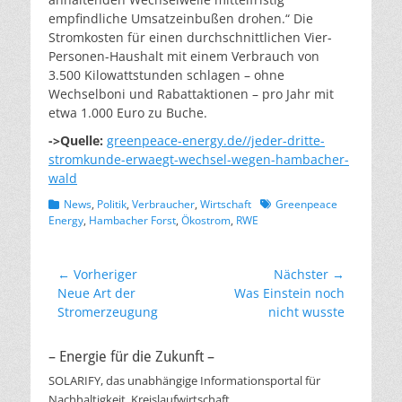
empfindliche Umsatzeinbußen drohen.“ Die
Stromkosten für einen durchschnittlichen Vier-
Personen-Haushalt mit einem Verbrauch von
3.500 Kilowattstunden schlagen – ohne
Wechselboni und Rabattaktionen – pro Jahr mit
etwa 1.000 Euro zu Buche.
->Quelle:
greenpeace-energy.de//jeder-dritte-
stromkunde-erwaegt-wechsel-wegen-hambacher-
wald
Kategorien
Schlagworte
News
,
Politik
,
Verbraucher
,
Wirtschaft
Greenpeace
Energy
,
Hambacher Forst
,
Ökostrom
,
RWE
Beitragsnavigation
← Vorheriger
Nächster →
Vorheriger
Nächster
Neue Art der
Was Einstein noch
Beitrag:
Beitrag:
Stromerzeugung
nicht wusste
– Energie für die Zukunft –
SOLARIFY, das unabhängige Informationsportal für
Nachhaltigkeit, Kreislaufwirtschaft,