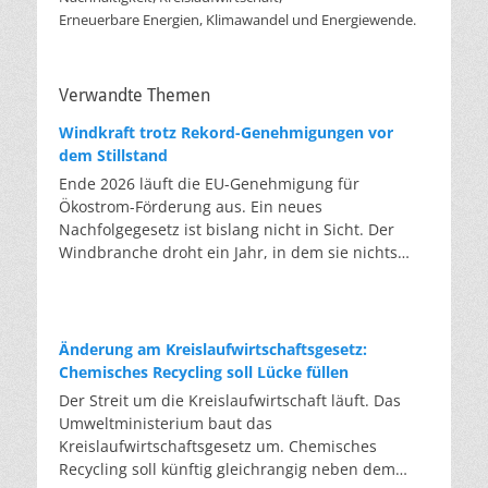
Erneuerbare Energien, Klimawandel und Energiewende.
Verwandte Themen
Windkraft trotz Rekord-Genehmigungen vor
dem Stillstand
Ende 2026 läuft die EU-Genehmigung für
Ökostrom-Förderung aus. Ein neues
Nachfolgegesetz ist bislang nicht in Sicht. Der
Windbranche droht ein Jahr, in dem sie nichts
Neues anfangen kann. Jahrelang scheiterte die
Windkraft an schleppenden Genehmigungen.
Dieses Problem hat die Politik tatsächlich gelöst,
die Verfahren laufen heute deutlich schneller. Die
Änderung am Kreislaufwirtschaftsgesetz:
Halbjahresbilanz der Branche bestätigt dieses
Chemisches Recycling soll Lücke füllen
Muster: So viele Windräder wie nie zuvor wurden
Der Streit um die Kreislaufwirtschaft läuft. Das
genehmigt, doch im ersten Halbjahr gingen netto
Umweltministerium baut das
nur rund zwei Gigawatt ans Netz. Der Bestand
Kreislaufwirtschaftsgesetz um. Chemisches
liegt damit bei etwa 70 Gigawatt. Das gesetzliche
Recycling soll künftig gleichrangig neben dem
Zwischenziel von 84 Gigawatt zum Jahresende ist