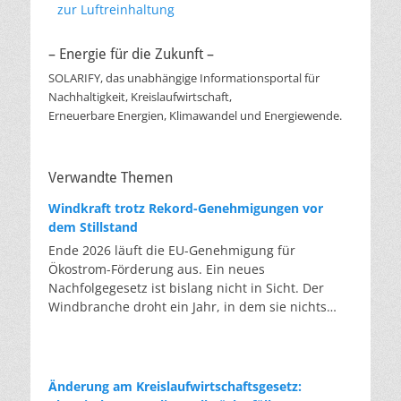
zur Luftreinhaltung
– Energie für die Zukunft –
SOLARIFY, das unabhängige Informationsportal für
Nachhaltigkeit, Kreislaufwirtschaft,
Erneuerbare Energien, Klimawandel und Energiewende.
Verwandte Themen
Windkraft trotz Rekord-Genehmigungen vor
dem Stillstand
Ende 2026 läuft die EU-Genehmigung für
Ökostrom-Förderung aus. Ein neues
Nachfolgegesetz ist bislang nicht in Sicht. Der
Windbranche droht ein Jahr, in dem sie nichts
Neues anfangen kann. Jahrelang scheiterte die
Windkraft an schleppenden Genehmigungen.
Dieses Problem hat die Politik tatsächlich gelöst,
die Verfahren laufen heute deutlich schneller. Die
Änderung am Kreislaufwirtschaftsgesetz:
Halbjahresbilanz der Branche bestätigt dieses