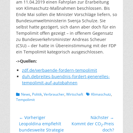
am 11.04.2019 einen Fahrplan zur Erarbeitung
von Klimaschutz-Maßnahmen beschlossen. Bis
Ende Mai sollen die Minister Vorschläge liefern, so
Bundesumweltministerin Svenja Schulze. Sie
selbst hatte gezögert, sich dann aber doch für ein
Tempolimit offen gezeigt – in offenem Gegensatz
zu Bundesverkehrsminister Andreas Scheuer
(CSU) – der hatte in Übereinstimmung mit der FDP
ein Tempolimit kategorisch ausgeschlossen.
->Quellen:
zdf.de/verbaende-fordern-tempolimit
duh.debreites-buendnis-fordert-generelles-
tempolimit-auf-autobahnen
Kategorien
Schlagworte
News
,
Politik
,
Verbraucher
,
Wirtschaft
Klimaschutz
,
Tempolimit
Beitragsnavigation
← Vorheriger
Nächster →
Vorheriger
Nächster
Leopoldina empfiehlt
Kommt der CO
-Preis
2
Beitrag:
Beitrag:
bundesweite Strategie
doch?