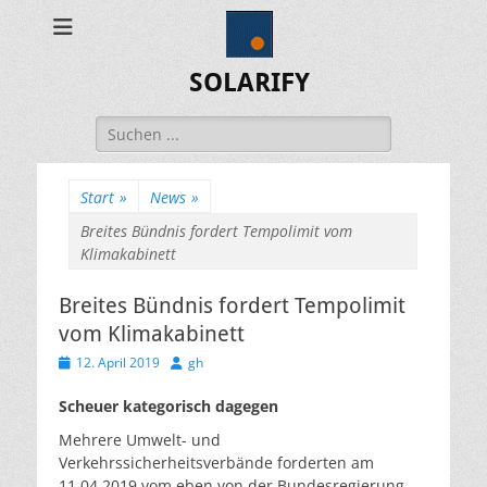
SOLARIFY
Suchen
nach:
Start
»
News
»
Breites Bündnis fordert Tempolimit vom
Klimakabinett
Breites Bündnis fordert Tempolimit
vom Klimakabinett
Veröffentlicht
Autor
12. April 2019
gh
am
Scheuer kategorisch dagegen
Mehrere Umwelt- und
Verkehrssicherheitsverbände forderten am
11.04.2019 vom eben von der Bundesregierung