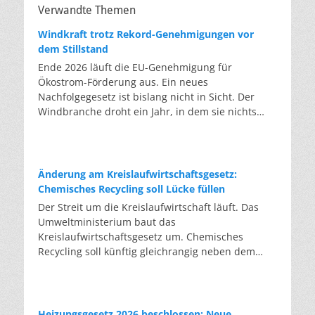
Verwandte Themen
Windkraft trotz Rekord-Genehmigungen vor
dem Stillstand
Ende 2026 läuft die EU-Genehmigung für
Ökostrom-Förderung aus. Ein neues
Nachfolgegesetz ist bislang nicht in Sicht. Der
Windbranche droht ein Jahr, in dem sie nichts
Neues anfangen kann. Jahrelang scheiterte die
Windkraft an schleppenden Genehmigungen.
Dieses Problem hat die Politik tatsächlich gelöst,
die Verfahren laufen heute deutlich schneller. Die
Änderung am Kreislaufwirtschaftsgesetz:
Halbjahresbilanz der Branche bestätigt dieses
Chemisches Recycling soll Lücke füllen
Muster: So viele Windräder wie nie zuvor wurden
Der Streit um die Kreislaufwirtschaft läuft. Das
genehmigt, doch im ersten Halbjahr gingen netto
Umweltministerium baut das
nur rund zwei Gigawatt ans Netz. Der Bestand
Kreislaufwirtschaftsgesetz um. Chemisches
liegt damit bei etwa 70 Gigawatt. Das gesetzliche
Recycling soll künftig gleichrangig neben dem
Zwischenziel von 84 Gigawatt zum Jahresende ist
klassischen Recycling stehen. Die Entsorger sehen
außer Reichweite. Allerdings wächst auch der
hier Gefahren für die Branche. Das
Fördertopf nicht mit, da er gesetzlich gedeckelt
Bundesumweltministerium hat den Entwurf zur
ist. Vor den Ausschreibungen staut sich deshalb
Novelle des Kreislaufwirtschaftsgesetzes (KrWG)
Heizungsgesetz 2026 beschlossen: Neue