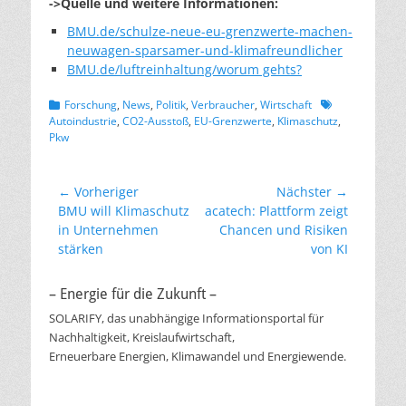
->Quelle und weitere Informationen:
BMU.de/schulze-neue-eu-grenzwerte-machen-
neuwagen-sparsamer-und-klimafreundlicher
BMU.de/luftreinhaltung/worum gehts?
Kategorien
Schlagworte
Forschung
,
News
,
Politik
,
Verbraucher
,
Wirtschaft
Autoindustrie
,
CO2-Ausstoß
,
EU-Grenzwerte
,
Klimaschutz
,
Pkw
Beitragsnavigation
← Vorheriger
Nächster →
Vorheriger
Nächster
BMU will Klimaschutz
acatech: Plattform zeigt
Beitrag:
Beitrag:
in Unternehmen
Chancen und Risiken
stärken
von KI
– Energie für die Zukunft –
SOLARIFY, das unabhängige Informationsportal für
Nachhaltigkeit, Kreislaufwirtschaft,
Erneuerbare Energien, Klimawandel und Energiewende.