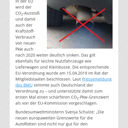
In der EU
wird der
CO
-Ausstoß
2
und damit
auch der
Kraftstoff-
Verbrauch
von neuen
Pkw auch
nach 2020 weiter deutlich sinken. Das gilt
ebenfalls für leichte Nutzfahrzeuge wie
Lieferwagen und Kleinbusse. Die entsprechende
EU-Verordnung wurde am 15.04.2019 im Rat der
Mitgliedstaaten beschlossen. Laut
Pressemeldung
des BMU
stimmte auch Deutschland der
Verordnung zu – und unterstützte damit zum
ersten Mal einen schärferen CO
-Pkw-Grenzwert
2
als von der EU-Kommission vorgeschlagen.
Bundesumweltministerin Svenja Schulze: „Die
neuen europaweiten Grenzwerte für die
Autoflotten sind nicht nur gut für den