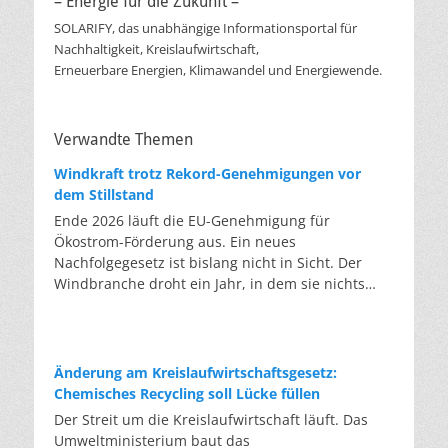
– Energie für die Zukunft –
SOLARIFY, das unabhängige Informationsportal für
Nachhaltigkeit, Kreislaufwirtschaft,
Erneuerbare Energien, Klimawandel und Energiewende.
Verwandte Themen
Windkraft trotz Rekord-Genehmigungen vor
dem Stillstand
Ende 2026 läuft die EU-Genehmigung für
Ökostrom-Förderung aus. Ein neues
Nachfolgegesetz ist bislang nicht in Sicht. Der
Windbranche droht ein Jahr, in dem sie nichts
Neues anfangen kann. Jahrelang scheiterte die
Windkraft an schleppenden Genehmigungen.
Dieses Problem hat die Politik tatsächlich gelöst,
die Verfahren laufen heute deutlich schneller. Die
Änderung am Kreislaufwirtschaftsgesetz:
Halbjahresbilanz der Branche bestätigt dieses
Chemisches Recycling soll Lücke füllen
Muster: So viele Windräder wie nie zuvor wurden
Der Streit um die Kreislaufwirtschaft läuft. Das
genehmigt, doch im ersten Halbjahr gingen netto
Umweltministerium baut das