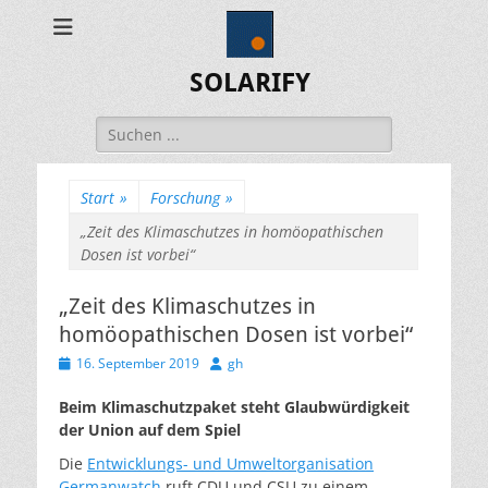
SOLARIFY
Suchen
nach:
Start
»
Forschung
»
„Zeit des Klimaschutzes in homöopathischen
Dosen ist vorbei“
„Zeit des Klimaschutzes in
homöopathischen Dosen ist vorbei“
Veröffentlicht
Autor
16. September 2019
gh
am
Beim Klimaschutzpaket steht Glaubwürdigkeit
der Union auf dem Spiel
Die
Entwicklungs- und Umweltorganisation
Germanwatch
ruft CDU und CSU zu einem