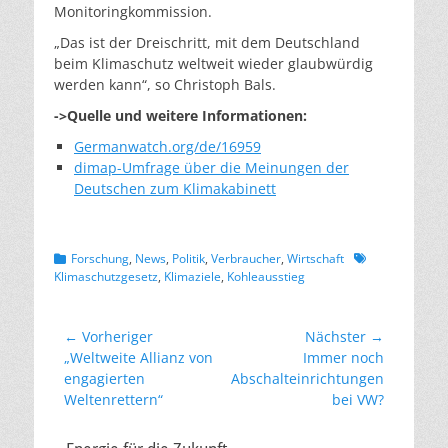
Monitoringkommission.
„Das ist der Dreischritt, mit dem Deutschland
beim Klimaschutz weltweit wieder glaubwürdig
werden kann“, so Christoph Bals.
->Quelle und weitere Informationen:
Germanwatch.org/de/16959
dimap-Umfrage über die Meinungen der
Deutschen zum Klimakabinett
Kategorien
Schlagworte
Forschung
,
News
,
Politik
,
Verbraucher
,
Wirtschaft
Klimaschutzgesetz
,
Klimaziele
,
Kohleausstieg
Beitragsnavigation
← Vorheriger
Nächster →
Vorheriger
Nächster
„Weltweite Allianz von
Immer noch
Beitrag:
Beitrag:
engagierten
Abschalteinrichtungen
Weltenrettern“
bei VW?