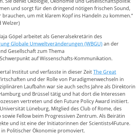
. Sie denkt Ökologie, Ökonomie und Gesellschaftspolitik
en und sorgt für den dringend nötigen frischen Sound,
r brauchen, um mit klarem Kopf ins Handeln zu kommen.“
d Welzer)
Maja Göpel arbeitet als Generalsekretärin des
ierung Globale Umweltveränderungen (WBGU)
an der
k und Gesellschaft zum Thema
 Schwerpunkt auf Wissenschafts-Kommunikation.
rtal Institut und verfasste in dieser Zeit
The Great
irtschaften und der Rolle von Paradigmenwechseln in
ziplinären Laufbahn war sie auch sechs Jahre als Direktorin
 Hamburg und Brüssel tätig und hat dort die Interessen
zessen vertreten und den Future Policy Award initiiert.
Universität Lüneburg, Mitglied des Club of Rome, des
 sowie Fellow beim Progressiven Zentrum. Als Beirätin
kte und ist eine der Initiatorinnen der Scientists4Future.
 in Politischer Ökonomie promoviert.