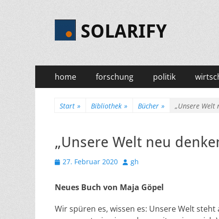
SOLARIFY
Primäres
Zum
home
forschung
politik
wirtsc
Inhalt
Menü
springen
Start
»
Bibliothek
»
Bücher
»
„Unsere Welt 
„Unsere Welt neu denken
Veröffentlicht
Autor
27. Februar 2020
gh
am
Neues Buch von Maja Göpel
Wir spüren es, wissen es: Unsere Welt steht