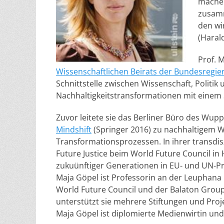
machen
zusamm
den wi
(Haral
Prof. 
Wissenschaftlichen Beirats der Bundesreg
Schnittstelle zwischen Wissenschaft, Politi
Nachhaltigkeitstransformationen mit einem
Zuvor leitete sie das Berliner Büro des Wuppe
Mindshift
(Springer 2016) zu nachhaltigem W
Transformationsprozessen. In ihrer transdis
Future Justice beim World Future Council in
zukuünftiger Generationen in EU- und UN-Pro
Maja Göpel ist Professorin an der Leuphana 
World Future Council und der Balaton Group
unterstützt sie mehrere Stiftungen und Proje
Maja Göpel ist diplomierte Medienwirtin und