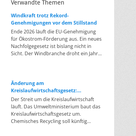
Verwandte Themen
Windkraft trotz Rekord-
Genehmigungen vor dem Stillstand
Ende 2026 läuft die EU-Genehmigung
für Ökostrom-Förderung aus. Ein neues
Nachfolgegesetz ist bislang nicht in
Sicht. Der Windbranche droht ein Jahr,
in dem sie nichts Neues anfangen kann.
Jahrelang scheiterte die Windkraft an
schleppenden Genehmigungen. Dieses
Problem hat die Politik tatsächlich
Änderung am
gelöst, die Verfahren laufen heute
Kreislaufwirtschaftsgesetz:
deutlich schneller. Die Halbjahresbilanz
Chemisches Recycling soll Lücke
Der Streit um die Kreislaufwirtschaft
der Branche bestätigt dieses Muster:
füllen
läuft. Das Umweltministerium baut das
So viele Windräder wie nie zuvor
Kreislaufwirtschaftsgesetz um.
wurden genehmigt, doch im ersten
Chemisches Recycling soll künftig
Halbjahr gingen netto nur rund zwei
gleichrangig neben dem klassischen
Gigawatt ans Netz. Der Bestand liegt
Recycling stehen. Die Entsorger sehen