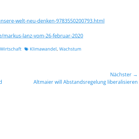
/unsere-welt-neu-denken-9783550200793.html
de/markus-lanz-vom-26-februar-2020
Schlagworte
Wirtschaft
Klimawandel
,
Wachstum
Nächster →
Nächster
d
Altmaier will Abstandsregelung liberalisieren
Beitrag: