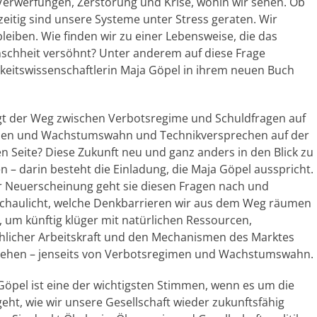
h Verwerfungen, Zerstörung und Krise, wohin wir sehen. Ob
zeitig sind unsere Systeme unter Stress geraten. Wir
bleiben. Wie finden wir zu einer Lebensweise, die das
chheit versöhnt? Unter anderem auf diese Frage
keitswissenschaftlerin Maja Göpel in ihrem neuen Buch
gt der Weg zwischen Verbotsregime und Schuldfragen auf
nen und Wachstumswahn und Technikversprechen auf der
n Seite? Diese Zukunft neu und ganz anders in den Blick zu
 – darin besteht die Einladung, die Maja Göpel ausspricht.
er Neuerscheinung geht sie diesen Fragen nach und
chaulicht, welche Denkbarrieren wir aus dem Weg räumen
n, um künftig klüger mit natürlichen Ressourcen,
licher Arbeitskraft und den Mechanismen des Marktes
hen – jenseits von Verbotsregimen und Wachstumswahn.
Göpel ist eine der wichtigsten Stimmen, wenn es um die
geht, wie wir unsere Gesellschaft wieder zukunftsfähig