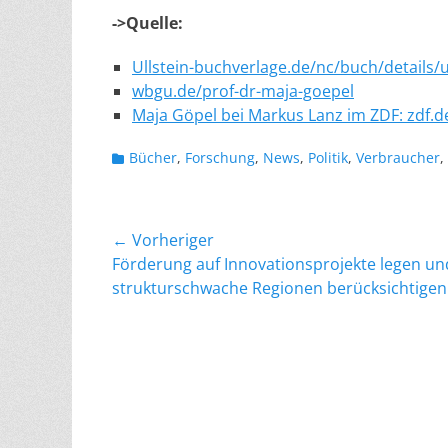
->Quelle:
Ullstein-buchverlage.de/nc/buch/details
wbgu.de/prof-dr-maja-goepel
Maja Göpel bei Markus Lanz im ZDF: zdf.
Kategorien
Bücher
,
Forschung
,
News
,
Politik
,
Verbraucher
,
Beitragsnavigation
← Vorheriger
Vorheriger
Förderung auf Innovationsprojekte legen un
Beitrag:
strukturschwache Regionen berücksichtigen