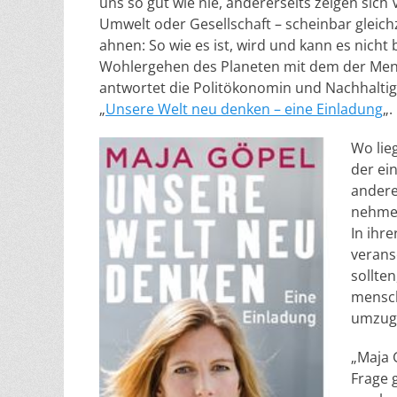
uns so gut wie nie, andererseits zeigen sic
Umwelt oder Gesellschaft – scheinbar gleich
ahnen: So wie es ist, wird und kann es nicht 
Wohlergehen des Planeten mit dem der Mens
antwortet die Politökonomin und Nachhaltig
„
Unsere Welt neu denken – eine Einladung
„.
Wo lie
der ei
andere
nehmen
In ihr
verans
sollte
mensch
umzuge
„Maja 
Frage 