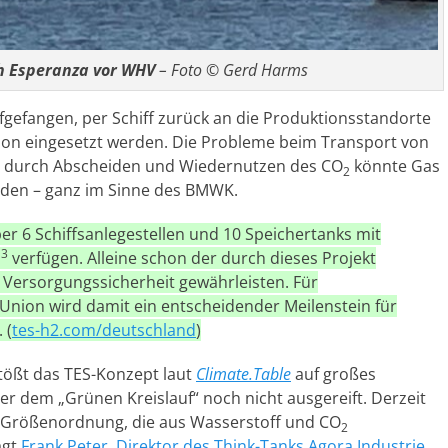
h Esperanza vor WHV
– Foto © Gerd Harms
gefangen, per Schiff zurück an die Produktionsstandorte
ion eingesetzt werden. Die Probleme beim Transport von
 durch Abscheiden und Wiedernutzen des CO
könnte Gas
2
rden – ganz im Sinne des BMWK.
r 6 Schiffsanlegestellen und 10 Speichertanks mit
3
m
verfügen. Alleine schon der durch dieses Projekt
 Versorgungssicherheit gewährleisten. Für
Union wird damit ein entscheidender Meilenstein für
 (
tes-h2.com/deutschland
)
tößt das TES-Konzept laut
Climate.Table
auf großes
nter dem „Grünen Kreislauf“ noch nicht ausgereift. Derzeit
r Größenordnung, die aus Wasserstoff und CO
2
agt
Frank Peter, Direktor des Think-Tanks Agora Industrie
.