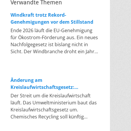
Verwandte Themen
Windkraft trotz Rekord-
Genehmigungen vor dem Stillstand
Ende 2026 läuft die EU-Genehmigung
für Ökostrom-Förderung aus. Ein neues
Nachfolgegesetz ist bislang nicht in
Sicht. Der Windbranche droht ein Jahr,
in dem sie nichts Neues anfangen kann.
Jahrelang scheiterte die Windkraft an
schleppenden Genehmigungen. Dieses
Problem hat die Politik tatsächlich
Änderung am
gelöst, die Verfahren laufen heute
Kreislaufwirtschaftsgesetz:
deutlich schneller. Die Halbjahresbilanz
Chemisches Recycling soll Lücke
Der Streit um die Kreislaufwirtschaft
der Branche bestätigt dieses Muster:
füllen
läuft. Das Umweltministerium baut das
So viele Windräder wie nie zuvor
Kreislaufwirtschaftsgesetz um.
wurden genehmigt, doch im ersten
Chemisches Recycling soll künftig
Halbjahr gingen netto nur rund zwei
gleichrangig neben dem klassischen
Gigawatt ans Netz. Der Bestand liegt
Recycling stehen. Die Entsorger sehen