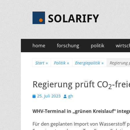
SOLARIFY
Primäres
Zum
home
forschung
politik
wirtsc
Inhalt
Menü
springen
Start
»
Politik
»
Energiepolitik
»
Regierung 
Regierung prüft CO
-fre
2
Veröffentlicht
Autor
25. Juli 2023
gh
am
WHV-Terminal in „grünen Kreislauf“ integ
Für den geplanten Import von Wasserstoff p