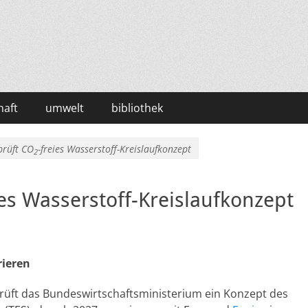
haft
umwelt
bibliothek
prüft CO
-freies Wasserstoff-Kreislaufkonzept
2
ies Wasserstoff-Kreislaufkonzept
rieren
rüft das Bundeswirtschaftsministerium ein Konzept des