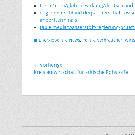
tes-h2.com/globale-wirkung/deutschland
engie-deutschland.de/partnerschaft-zwisc
importterminals
table.media/wasserstoff-regierung-prueft
Kategorien
Energiepolitik
,
News
,
Politik
,
Verbraucher
,
Wirt
Beitragsnavigation
← Vorheriger
Vorheriger
Kreislaufwirtschaft für kritische Rohstoffe
Beitrag: