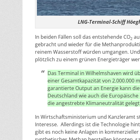
LNG-Terminal-Schiff Höeg
In beiden Fällen soll das entstehende CO
auf
2
gebracht und wieder für die Methanprodukt
reinem Wasserstoff würden umgangen. Und
plötzlich zu einem grünen Energieträger we
Das Terminal in Wilhelmshaven wird übe
einer Gesamtkapazität von 2.000.000 
garantierte Output an Energie kann die
Deutschland wie auch die Europäische 
die angestrebte Klimaneutralität gelegt.
In Wirtschaftsministerium und Kanzleramt s
Interesse. Allerdings ist die Technologie hi
gibt es noch keine Anlagen in kommerzielle
synthetisches Methan herstellen könnten, s