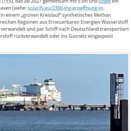
 (TES), das ab 2027 gemeinsam mit E.on und
Engie
ein
aven (siehe:
solarify.eu/2390-lng-eroeffnung-in-
ei in einem „grünen Kreislauf“ synthetisches Methan
dreichen Regionen aus Erneuerbaren Energien Wasserstoff
verwandelt und per Schiff nach Deutschland transportiert
rstoff rückverwandelt oder ins Gasnetz eingespeist