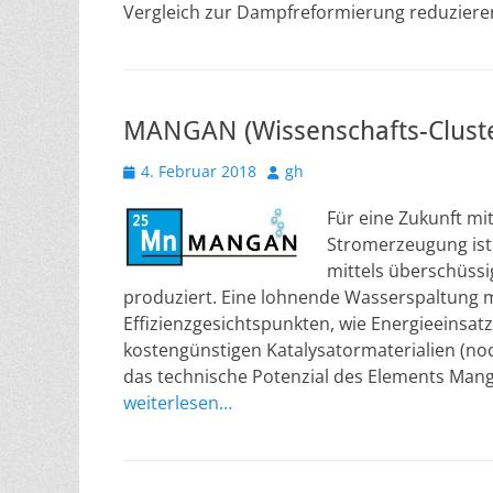
Vergleich zur Dampfreformierung reduziere
MANGAN (Wissenschafts-Cluste
Veröffentlicht
Autor
4. Februar 2018
gh
am
Für eine Zukunft mi
Stromerzeugung ist
mittels überschüssi
produziert. Eine lohnende Wasserspaltung mit
Effizienzgesichtspunkten, wie Energieeinsat
kostengünstigen Katalysatormaterialien (noc
das technische Potenzial des Elements Manga
weiterlesen…