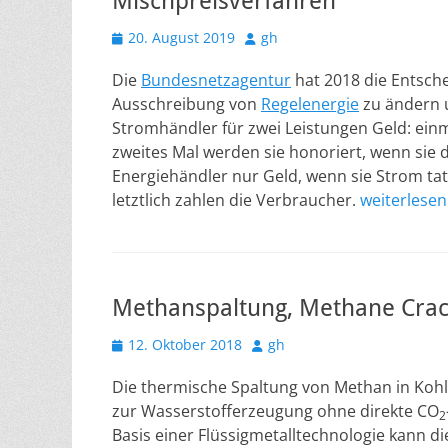
Mischpreisverfahren
Veröffentlicht
Autor
20. August 2019
gh
am
Die
Bundesnetzagentur
hat 2018 die Entsch
Ausschreibung von
Regelenergie
zu ändern 
Stromhändler für zwei Leistungen Geld: einma
zweites Mal werden sie honoriert, wenn sie d
Energiehändler nur Geld, wenn sie Strom tat
letztlich zahlen die Verbraucher.
weiterlese
Methanspaltung, Methane Crac
Veröffentlicht
Autor
12. Oktober 2018
gh
am
Die thermische Spaltung von Methan in Kohle
zur Wasserstofferzeugung ohne direkte CO
2
Basis einer Flüssigmetalltechnologie kann 