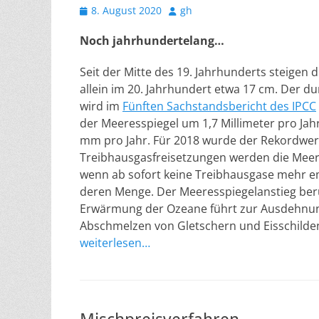
Veröffentlicht
Autor
8. August 2020
gh
am
Noch jahrhundertelang…
Seit der Mitte des 19. Jahrhunderts steige
allein im 20. Jahrhundert etwa 17 cm. Der d
wird im
Fünften Sachstandsbericht des IPCC
der Meeresspiegel um 1,7 Millimeter pro Jahr
mm pro Jahr. Für 2018 wurde der Rekordwert 
Treibhausgasfreisetzungen werden die Meere
wenn ab sofort keine Treibhausgase mehr em
deren Menge. Der Meeresspiegelanstieg ber
Erwärmung der Ozeane führt zur Ausdehnun
Abschmelzen von Gletschern und Eisschilden
weiterlesen…