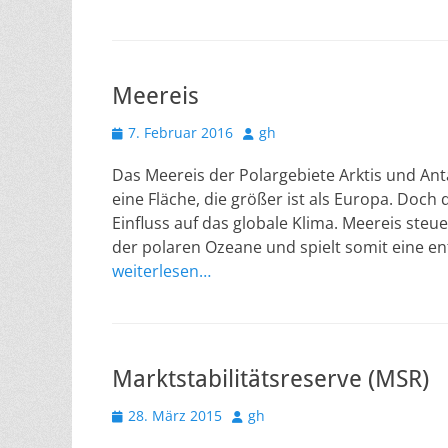
Meereis
Veröffentlicht
Autor
7. Februar 2016
gh
am
Das Meereis der Polargebiete Arktis und Ant
eine Fläche, die größer ist als Europa. Doc
Einfluss auf das globale Klima. Meereis st
der polaren Ozeane und spielt somit eine en
weiterlesen…
Marktstabilitätsreserve (MSR)
Veröffentlicht
Autor
28. März 2015
gh
am