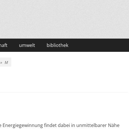
haft
umwelt
bibliothek
r »
M
ie Energiegewinnung findet dabei in unmittelbarer Nähe