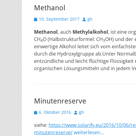
Methanol
Veröffentlicht
Autor
10. September 2017
gh
am
Methanol
, auch
Methylalkohol
, ist eine 
CH
O (Halbstrukturformel: CH
OH) und der e
4
3
einwertige Alkohol leitet sich vom einfach
durch die Hydroxylgruppe ab.Unter Normalbe
entzündliche und leicht flüchtige Flüssigkeit
organischen Lösungsmitteln und in jedem Ve
Minutenreserve
Veröffentlicht
Autor
6. Oktober 2016
gh
am
siehe:
https://www.solarify.eu/2016/10/06/r
minutenreserve/
weiterlesen…