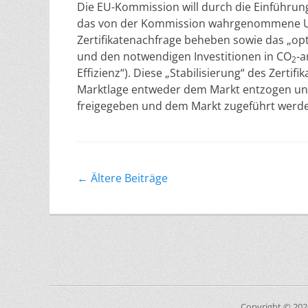
Die EU-Kommission will durch die Einführung 
das von der Kommission wahrgenommene Ung
Zertifikatenachfrage beheben sowie das „opt
und den notwendigen Investitionen in CO
-a
2
Effizienz“). Diese „Stabilisierung“ des Zertif
Marktlage entweder dem Markt entzogen und 
freigegeben und dem Markt zugeführt werd
Beitragsnavigation
←
Ältere Beiträge
Copyright © 20