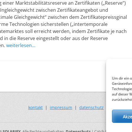
einer Marktstabilitätsreserve an Zertifikaten („Reserve“)
leichgewicht zwischen Zertifikateangebot und
imale Gleichgewicht“ zwischen dem Zertifikatepreissginal
rme Technologien sicherstellen („intertemporale
ikatemarktes soll erreicht werden, indem Zertifikate je nach
in die Reserve eingestellt oder aus der Reserve
en.
weiterlesen…
Um dir ein 
Geräteinfor
Technologie
auf dieser 
zurückziehs
kontakt
|
impressum
|
datenschutz
Akze
26
SOLARIFY
. Alle Rechte vorbehalten.
Datenschutz
| Catch Responsive vo