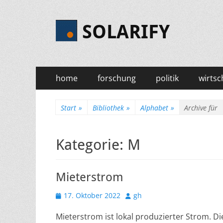
SOLARIFY
Primäres
Zum
home
forschung
politik
wirtsc
Inhalt
Menü
springen
Start
»
Bibliothek
»
Alphabet
»
Archive fü
Kategorie:
M
Mieterstrom
Veröffentlicht
Autor
17. Oktober 2022
gh
am
Mieterstrom ist lokal produzierter Strom. D