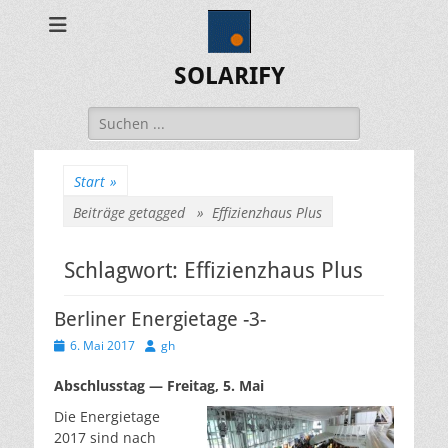
SOLARIFY
Suchen
nach:
Start
»
Beiträge getagged »
Effizienzhaus Plus
Schlagwort:
Effizienzhaus Plus
Berliner Energietage -3-
Veröffentlicht
Autor
6. Mai 2017
gh
am
Abschlusstag — Freitag, 5. Mai
Die Energietage
2017 sind nach