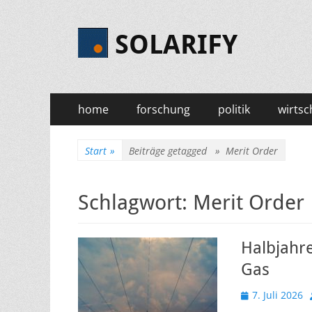
SOLARIFY
Primäres
Zum
home
forschung
politik
wirtsc
Inhalt
Menü
springen
Start
»
Beiträge getagged »
Merit Order
Schlagwort:
Merit Order
Halbjahre
Gas
Veröffentlicht
7. Juli 2026
am