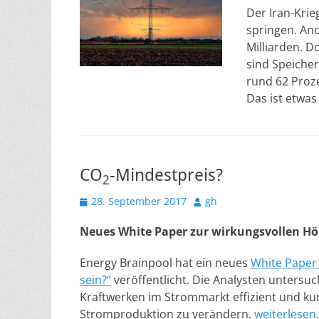
Der Iran-Krie
springen. And
Milliarden. D
sind Speiche
rund 62 Proz
Das ist etwa
CO
-Mindestpreis?
2
Veröffentlicht
Autor
28. September 2017
gh
am
Neues White Paper zur wirkungsvollen H
Energy Brainpool hat ein neues
White Paper 
sein?“
veröffentlicht. Die Analysten untersu
Kraftwerken im Strommarkt effizient und ku
Stromproduktion zu verändern.
weiterlesen