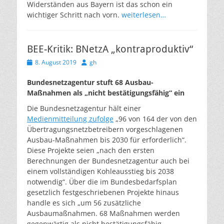
Widerständen aus Bayern ist das schon ein
wichtiger Schritt nach vorn.
weiterlesen…
BEE-Kritik: BNetzA „kontraproduktiv“
Veröffentlicht
Autor
8. August 2019
gh
am
Bundesnetzagentur stuft 68 Ausbau-
Maßnahmen als „nicht bestätigungsfähig“ ein
Die Bundesnetzagentur hält einer
Medienmitteilung zufolge
„96 von 164 der von den
Übertragungsnetzbetreibern vorgeschlagenen
Ausbau-Maßnahmen bis 2030 für erforderlich“.
Diese Projekte seien „nach den ersten
Berechnungen der Bundesnetzagentur auch bei
einem vollständigen Kohleausstieg bis 2038
notwendig“. Über die im Bundesbedarfsplan
gesetzlich festgeschriebenen Projekte hinaus
handle es sich „um 56 zusätzliche
Ausbaumaßnahmen. 68 Maßnahmen werden
gegenwärtig als nicht bestätigungsfähig