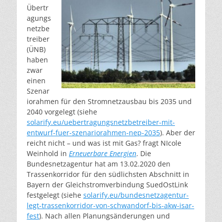
Übertr
agungs
netzbe
treiber
(ÜNB)
haben
zwar
einen
Szenar
iorahmen für den Stromnetzausbau bis 2035 und
2040 vorgelegt (siehe
solarify.eu/uebertragungsnetzbetreiber-mit-
entwurf-fuer-szenariorahmen-nep-2035
). Aber der
reicht nicht – und was ist mit Gas? fragt NIcole
Weinhold in
Erneuerbare Energien
. Die
Bundesnetzagentur hat am 13.02.2020 den
Trassenkorridor für den südlichsten Abschnitt in
Bayern der Gleichstromverbindung SuedOstLink
festgelegt (siehe
solarify.eu/bundesnetzagentur-
legt-trassenkorridor-von-schwandorf-bis-akw-isar-
fest
). Nach allen Planungsänderungen und