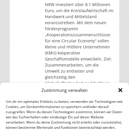
NRW investiert über 8,1 Millionen
Euro, um die Kreislaufwirtschaft im
Handwerk und Mittelstand
voranzutreiben. Mit dem neuen
Förderprogramm
„Kooperationszusammenschlüsse
für eine Circular Economy“ sollen
kleine und mittlere Unternehmen
(KMU) kooperative
Geschäftsmodelle entwickeln. Ziel:
Zusammenarbeiten, um die
Umwelt zu entlasten und
gleichzeitig den
Wirtschaftsstandort nachhaltig zu
stärken. Zusammenarbeit für mehr
Zustimmung verwalten
Nachhaltigkeit ist gefragt
Nordrhein-Westfalen fördert mit
Um dir ein optimales Erlebnis zu bieten, verwenden wir Technologien wie
Cookies, um Geräteinformationen zu speichern und/oder darauf
weiterlesen…
zuzugreifen. Wenn du diesen Technologien zustimmst, können wir Daten
wie das Surfverhalten oder eindeutige IDs auf dieser Website
verarbeiten. Wenn du deine Zustimmung nicht erteilst oder zurückziehst,
– Energie für die Zukunft –
können bestimmte Merkmale und Funktionen beeinträchtigt werden.