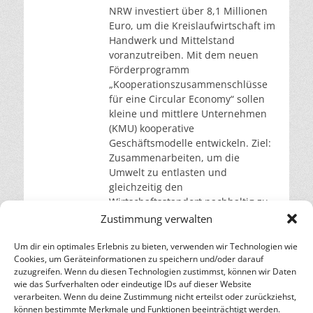
NRW investiert über 8,1 Millionen
Euro, um die Kreislaufwirtschaft im
Handwerk und Mittelstand
voranzutreiben. Mit dem neuen
Förderprogramm
„Kooperationszusammenschlüsse
für eine Circular Economy“ sollen
kleine und mittlere Unternehmen
(KMU) kooperative
Geschäftsmodelle entwickeln. Ziel:
Zusammenarbeiten, um die
Umwelt zu entlasten und
gleichzeitig den
Wirtschaftsstandort nachhaltig zu
stärken. Zusammenarbeit für mehr
Zustimmung verwalten
Nachhaltigkeit ist gefragt
Nordrhein-Westfalen fördert mit
Um dir ein optimales Erlebnis zu bieten, verwenden wir Technologien wie
Cookies, um Geräteinformationen zu speichern und/oder darauf
weiterlesen…
zuzugreifen. Wenn du diesen Technologien zustimmst, können wir Daten
wie das Surfverhalten oder eindeutige IDs auf dieser Website
verarbeiten. Wenn du deine Zustimmung nicht erteilst oder zurückziehst,
– Energie für die Zukunft –
können bestimmte Merkmale und Funktionen beeinträchtigt werden.