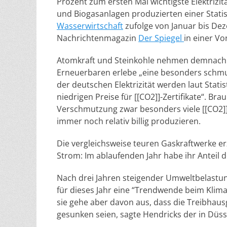
Prozent zum ersten Mal wichtigste Elektrizi
und Biogasanlagen produzierten einer Statis
Wasserwirtschaft
zufolge von Januar bis Dez
Nachrichtenmagazin
Der Spiegel
in einer V
Atomkraft und Steinkohle nehmen demnach z
Erneuerbaren erlebe „eine besonders schmu
der deutschen Elektrizität werden laut Stat
niedrigen Preise für [[CO2]]-Zertifikate“. 
Verschmutzung zwar besonders viele [[CO2]]
immer noch relativ billig produzieren.
Die vergleichsweise teuren Gaskraftwerke 
Strom: Im ablaufenden Jahr habe ihr Anteil d
Nach drei Jahren steigender Umweltbelastu
für dieses Jahr eine “Trendwende beim Klim
sie gehe aber davon aus, dass die Treibhau
gesunken seien, sagte Hendricks der in Düs