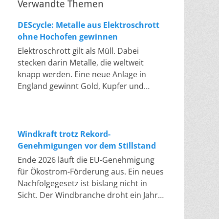
Verwandte Themen
DEScycle: Metalle aus Elektroschrott
ohne Hochofen gewinnen
Elektroschrott gilt als Müll. Dabei
stecken darin Metalle, die weltweit
knapp werden. Eine neue Anlage in
England gewinnt Gold, Kupfer und
Palladium heraus, in einem Bad bei 50
bis 80 Grad, statt wie bisher im
Hochofen. Klassisches Metallrecycling
schmilzt Leiterplatten und Kabelreste
Windkraft trotz Rekord-
bei mehreren hundert bis über
Genehmigungen vor dem Stillstand
tausend Grad ein. Energieintensiv und
Ende 2026 läuft die EU-Genehmigung
nur im industriellen Großmaßstab
für Ökostrom-Förderung aus. Ein neues
möglich. Das Londoner Start-up
Nachfolgegesetz ist bislang nicht in
DEScycle hat im englischen Teesside
Sicht. Der Windbranche droht ein Jahr,
eine Demonstrationsanlage eröffnet,
in dem sie nichts Neues anfangen kann.
die ohne diese Hitze auskommt: Ein
Jahrelang scheiterte die Windkraft an