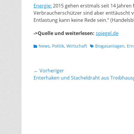
Energie:
2015 gehen erstmals seit 14 Jahren 
Verbraucherschützer sind aber enttäuscht v
Entlastung kann keine Rede sein.“ (Handelsbl
->Quelle und weiterlesen:
spiegel.de
Kategorien
Schlagworte
News
,
Politik
,
Wirtschaft
Biogasanlagen
,
Ern
Beitragsnavigation
← Vorheriger
Vorheriger
Enterhaken und Stacheldraht aus Treibhaus
Beitrag: