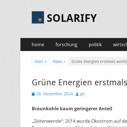
SOLARIFY
Primäres
Zum
home
forschung
politik
wirtsc
Inhalt
Menü
springen
Start
»
News
»
Grüne Energien erstmals wichtig
Grüne Energien erstmals 
Veröffentlicht
Autor
28. Dezember 2014
gh
am
Braunkohle kaum geringerer Anteil
„Zeitenwende“: 2014 wurde Ökostrom auf dem