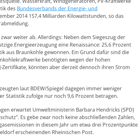
tätsquelle. Wasserkraft, Windgeneratoren, PV-Kraftwerke
tik des
Bundesverbands der Energie- und
ember 2014 157,4 Milliarden Kilowattstunden, so das
orabmeldung.
war weiter ab. Allerdings: Neben dem Siegeszug der
tzige Energieerzeugung eine Renaissance: 25,6 Prozent
istik aus Braunkohle gewonnen. Ein Grund dafür sind die
Braunkohlekraftwerke benötigten wegen der hohen
-Zertifikate, könnten aber derzeit dennoch ihren Strom
erzeugten laut BDEW/Spiegel dagegen immer weniger
er Statistik zufolge nur noch 9,6 Prozent betragen.
ngen erwartet Umweltministerin Barbara Hendricks (SPD)
aschutz”. Es gebe zwar noch keine abschließenden Zahlen,
sgasemissionen in diesem Jahr um etwa drei Prozentpunkte
seldorf erscheinenden Rheinischen Post.