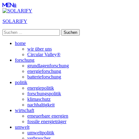
Menü
SOLARIFY
Suchen
nach:
Primäres
Zum
home
Inhalt
wir über uns
Menü
springen
Circular Valley®
forschung
grundlagenforschung
energieforschung
batterieforschung
politik
energiepolitik
forschungspolitik
klimaschutz
nachhaltigkeit
wirtschaft
erneuerbare energien
fossile energieträger
umwelt
umweltpolitik
verbraucher