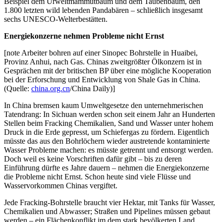
Beispiel dem Urweltmammutbaum und dem Taubenbaum, den
1.800 letzten wild lebenden Pandabären – schließlich insgesamt
sechs UNESCO-Welterbestätten.
Energiekonzerne nehmen Probleme nicht Ernst
[note Arbeiter bohren auf einer Sinopec Bohrstelle in Huaibei,
Provinz Anhui, nach Gas. Chinas zweitgrößter Ölkonzern ist in
Gesprächen mit der britischen BP über eine mögliche Kooperation
bei der Erforschung und Entwicklung von Shale Gas in China.
(Quelle:
china.org.cn
/China Daily)]
In China bremsen kaum Umweltgesetze den unternehmerischen
Tatendrang: In Sichuan werden schon seit einem Jahr an Hunderten
Stellen beim Fracking Chemikalien, Sand und Wasser unter hohem
Druck in die Erde gepresst, um Schiefergas zu fördern. Eigentlich
müsste das aus den Bohrlöchern wieder austretende kontaminierte
Wasser Probleme machen: es müsste getrennt und entsorgt werden.
Doch weil es keine Vorschriften dafür gibt – bis zu deren
Einführung dürfte es Jahre dauern – nehmen die Energiekonzerne
die Probleme nicht Ernst. Schon heute sind viele Flüsse und
Wasservorkommen Chinas vergiftet.
Jede Fracking-Bohrstelle braucht vier Hektar, mit Tanks für Wasser,
Chemikalien und Abwasser; Straßen und Pipelines müssen gebaut
werden – ein Flächenkonflikt im dem stark bevölkerten Land.