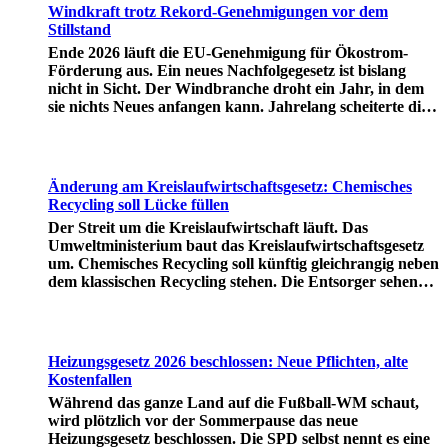
Windkraft trotz Rekord-Genehmigungen vor dem
Stillstand
Ende 2026 läuft die EU-Genehmigung für Ökostrom-
Förderung aus. Ein neues Nachfolgegesetz ist bislang
nicht in Sicht. Der Windbranche droht ein Jahr, in dem
sie nichts Neues anfangen kann. Jahrelang scheiterte die
Windkraft an schleppenden Genehmigungen. Dieses
Problem hat die Politik tatsächlich gelöst, die Verfahren
laufen heute deutlich schneller. Die Halbjahresbilanz der
Branche bestätigt dieses Muster: So viele Windräder wie
Änderung am Kreislaufwirtschaftsgesetz: Chemisches
nie zuvor wurden genehmigt, doch im ersten Halbjahr
Recycling soll Lücke füllen
gingen netto nur rund zwei Gigawatt ans Netz. Der
Der Streit um die Kreislaufwirtschaft läuft. Das
Bestand liegt damit bei etwa 70 Gigawatt. Das gesetzliche
Umweltministerium baut das Kreislaufwirtschaftsgesetz
Zwischenziel von 84 Gigawatt zum Jahresende ist außer
um. Chemisches Recycling soll künftig gleichrangig neben
Reichweite. Allerdings wächst auch der Fördertopf nicht
dem klassischen Recycling stehen. Die Entsorger sehen
mit, da er gesetzlich gedeckelt ist. Vor den
hier Gefahren für die Branche. Das
Ausschreibungen staut sich deshalb eine immer länger
Bundesumweltministerium hat den Entwurf zur Novelle
werdende Schlange baureifer Projekte. Bis Jahresende
des Kreislaufwirtschaftsgesetzes (KrWG) in die Anhörung
dürfte sie nach Branchenschätzungen ein Volumen
gegeben. Bis zum 7. August haben Verbände und Länder
erreichen, das einem Drittel aller bereits in Deutschland
Heizungsgesetz 2026 beschlossen: Neue Pflichten, alte
die Möglichkeit, Stellung zu nehmen. Im Januar 2027 soll
laufenden Windräder entspricht. Wer bei einer
Kostenfallen
das Kabinett eine Entscheidung treffen. Formal setzt der
Ausschreibung leer ausgeht, versucht in der nächsten
Während das ganze Land auf die Fußball-WM schaut,
Entwurf zwei EU-Richtlinien um. Tatsächlich enthält er
Runde erneut und bietet dann billiger, um zum Zug zu
wird plötzlich vor der Sommerpause das neue
jedoch eine Grundsatzentscheidung, über die in der
kommen. So fallen die Preise von Runde zu Runde und
Heizungsgesetz beschlossen. Die SPD selbst nennt es eine
Branche seit Jahren gestritten wird: Demnach soll