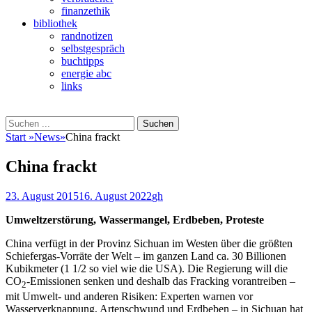
finanzethik
bibliothek
randnotizen
selbstgespräch
buchtipps
energie abc
links
Suchen
Suchen
nach:
Start
»
News
»
China frackt
China frackt
Veröffentlicht
Autor
23. August 2015
16. August 2022
gh
am
Umweltzerstörung, Wassermangel, Erdbeben, Proteste
China verfügt in der Provinz Sichuan im Westen über die größten
Schiefergas-Vorräte der Welt – im ganzen Land ca. 30 Billionen
Kubikmeter (1 1/2 so viel wie die USA). Die Regierung will die
CO
-Emissionen senken und deshalb das Fracking vorantreiben –
2
mit Umwelt- und anderen Risiken: Experten warnen vor
Wasserverknappung, Artenschwund und Erdbeben – in Sichuan hat