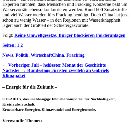
Experten fürchten, dass Menschen und Fracking-Konzerne bald um
Wasservorräte ebenso konkurrieren werden. Rund 600 Zusatzstoffe
und viel Wasser werden fürs Fracking benötigt. Doch China hat jetzt
schon zu wenig Wasser – in den Regionen mit Wasserknappheit
lagert auch der Großteil der Schiefergasvorräte.
Folgt:
Keine Umweltgesetze, Bürger blockieren Förderanlagen
Seiten:
1
2
Kategorien
Schlagworte
News
,
Politik
,
Wirtschaft
China
,
Fracking
Beitragsnavigation
Vorheriger
← Vorheriger
Juli – heißester Monat der Geschichte
Nächster
Beitrag:
Nächster →
Bundestags-Juristen zweifeln an Gabriels
Beitrag:
Klimapaket
– Energie für die Zukunft –
SOLARIFY, das unabhängige Informationsportal für Nachhaltigkeit,
Kreislaufwirtschaft,
Erneuerbare Energien, Klimawandel und Energiewende.
Verwandte Themen