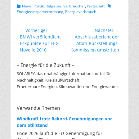
Kategorien
Schlagworte
News
,
Politik
,
Ratgeber
,
Verbraucher
,
Wirtschaft
Energieeinsparverordnung
,
Energieverbrauch
Beitragsnavigation
← Vorheriger
Nächster →
Vorheriger
Nächster
BMWI veröffentlicht
Abschlussbericht der
Beitrag:
Beitrag:
Eckpunkte zur EEG-
Atom-Rückstellungs-
Novelle 2016
Kommission umstritten
– Energie für die Zukunft –
SOLARIFY, das unabhängige Informationsportal für
Nachhaltigkeit, Kreislaufwirtschaft,
Erneuerbare Energien, Klimawandel und Energiewende.
Verwandte Themen
Windkraft trotz Rekord-Genehmigungen vor
dem Stillstand
Ende 2026 läuft die EU-Genehmigung für