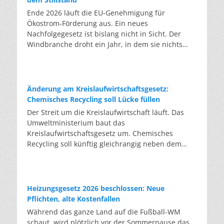
Ende 2026 läuft die EU-Genehmigung für
Ökostrom-Förderung aus. Ein neues
Nachfolgegesetz ist bislang nicht in Sicht. Der
Windbranche droht ein Jahr, in dem sie nichts
Neues anfangen kann. Jahrelang scheiterte die
Windkraft an schleppenden Genehmigungen.
Dieses Problem hat die Politik tatsächlich gelöst,
die Verfahren laufen heute deutlich schneller. Die
Änderung am Kreislaufwirtschaftsgesetz:
Halbjahresbilanz der Branche bestätigt dieses
Chemisches Recycling soll Lücke füllen
Muster: So viele Windräder wie nie zuvor wurden
Der Streit um die Kreislaufwirtschaft läuft. Das
genehmigt, doch im ersten Halbjahr gingen netto
Umweltministerium baut das
nur rund zwei Gigawatt ans Netz. Der Bestand
Kreislaufwirtschaftsgesetz um. Chemisches
liegt damit bei etwa 70 Gigawatt. Das gesetzliche
Recycling soll künftig gleichrangig neben dem
Zwischenziel von 84 Gigawatt zum Jahresende ist
klassischen Recycling stehen. Die Entsorger sehen
außer Reichweite. Allerdings wächst auch der
hier Gefahren für die Branche. Das
Fördertopf nicht mit, da er gesetzlich gedeckelt
Bundesumweltministerium hat den Entwurf zur
ist. Vor den Ausschreibungen staut sich deshalb
Novelle des Kreislaufwirtschaftsgesetzes (KrWG)
Heizungsgesetz 2026 beschlossen: Neue
eine immer länger werdende Schlange baureifer
in die Anhörung gegeben. Bis zum 7. August
Pflichten, alte Kostenfallen
Projekte. Bis Jahresende dürfte sie nach
haben Verbände und Länder die Möglichkeit,
Während das ganze Land auf die Fußball-WM
Branchenschätzungen ein Volumen erreichen, das
Stellung zu nehmen. Im Januar 2027 soll das
schaut, wird plötzlich vor der Sommerpause das
einem Drittel aller bereits in Deutschland