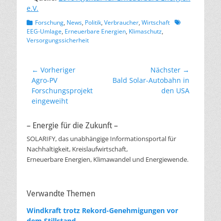
e.V.
Kategorien
Schlagworte
Forschung
,
News
,
Politik
,
Verbraucher
,
Wirtschaft
EEG-Umlage
,
Erneuerbare Energien
,
Klimaschutz
,
Versorgungssicherheit
Beitragsnavigation
← Vorheriger
Nächster →
Vorheriger
Nächster
Agro-PV
Bald Solar-Autobahn in
Beitrag:
Beitrag:
Forschungsprojekt
den USA
eingeweiht
– Energie für die Zukunft –
SOLARIFY, das unabhängige Informationsportal für
Nachhaltigkeit, Kreislaufwirtschaft,
Erneuerbare Energien, Klimawandel und Energiewende.
Verwandte Themen
Windkraft trotz Rekord-Genehmigungen vor
dem Stillstand