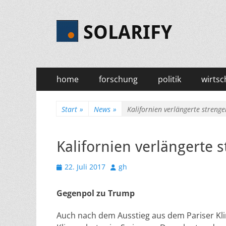
SOLARIFY
Primäres
Zum
home
forschung
politik
wirtsc
Inhalt
Menü
springen
Start
»
News
»
Kalifornien verlängerte streng
Kalifornien verlängerte 
Veröffentlicht
Autor
22. Juli 2017
gh
am
Gegenpol zu Trump
Auch nach dem Ausstieg aus dem Pariser Kl