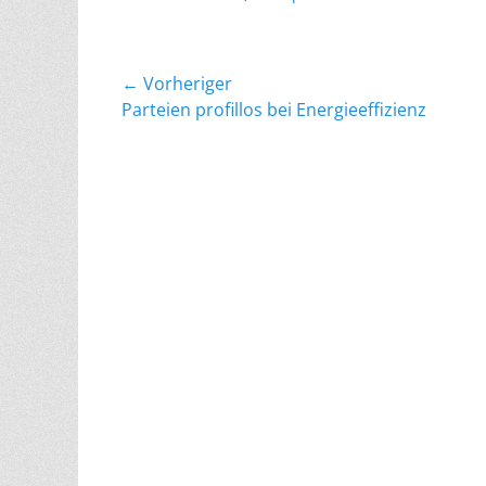
Beitragsnavigation
← Vorheriger
Vorheriger
Parteien profillos bei Energieeffizienz
Beitrag: