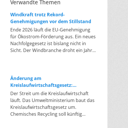
Verwandte Themen
Windkraft trotz Rekord-
Genehmigungen vor dem Stillstand
Ende 2026 läuft die EU-Genehmigung
für Ökostrom-Förderung aus. Ein neues
Nachfolgegesetz ist bislang nicht in
Sicht. Der Windbranche droht ein Jahr,
in dem sie nichts Neues anfangen kann.
Jahrelang scheiterte die Windkraft an
schleppenden Genehmigungen. Dieses
Problem hat die Politik tatsächlich
Änderung am
gelöst, die Verfahren laufen heute
Kreislaufwirtschaftsgesetz:
deutlich schneller. Die Halbjahresbilanz
Chemisches Recycling soll Lücke
Der Streit um die Kreislaufwirtschaft
der Branche bestätigt dieses Muster:
füllen
läuft. Das Umweltministerium baut das
So viele Windräder wie nie zuvor
Kreislaufwirtschaftsgesetz um.
wurden genehmigt, doch im ersten
Chemisches Recycling soll künftig
Halbjahr gingen netto nur rund zwei
gleichrangig neben dem klassischen
Gigawatt ans Netz. Der Bestand liegt
Recycling stehen. Die Entsorger sehen