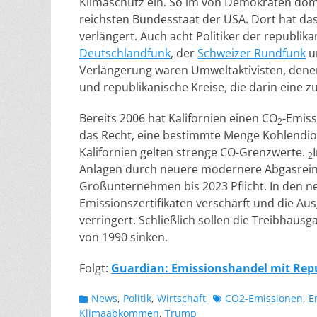
Klimaschutz ein. So im von Demokraten dom
reichsten Bundesstaat der USA. Dort hat da
verlängert. Auch acht Politiker der republi
Deutschlandfunk
, der
Schweizer Rundfunk
u
Verlängerung waren Umweltaktivisten, dene
und republikanische Kreise, die darin eine
Bereits 2006 hat Kalifornien einen CO
-Emiss
2
das Recht, eine bestimmte Menge Kohlendiox
Kalifornien gelten strenge CO-Grenzwerte.
2
Anlagen durch neuere modernere Abgasreinig
Großunternehmen bis 2023 Pflicht. In den n
Emissionszertifikaten verschärft und die A
verringert. Schließlich sollen die Treibhau
von 1990 sinken.
Folgt:
Guardian: Emissionshandel mit Repu
Kategorien
Schlagworte
News
,
Politik
,
Wirtschaft
CO2-Emissionen
,
E
Klimaabkommen
,
Trump