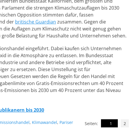
inierten Bundesstaat Kalifornien, dem größten und
s Parlament die strengen Klimaschutzauflagen bis 2030
kanischen Opposition stimmten dafür, fassen
nd der
britische Guardian
zusammen. Gegen die
n die Auflagen zum Klimaschutz nicht weit genug gehen
 zu große Belastung für Haushalte und Unternehmen sehen.
ionshandel eingeführt. Dabei kaufen sich Unternehmen
id in die Atmosphäre zu entlassen. Im Bundesstaat
Industrie und andere Betriebe sind verpflichtet, alte
er zu ersetzen. Diese Umstellung ist für
euen Gesetzen werden die Regeln für den Handel mit
usgabenlimite von Gratis-Emissionsrechten um 40 Prozent
sgas-Emissionen bis 2030 um 40 Prozent unter das Niveau
blikanern bis 2030
missionshandel
,
Klimawandel
,
Pariser
Seiten:
1
2