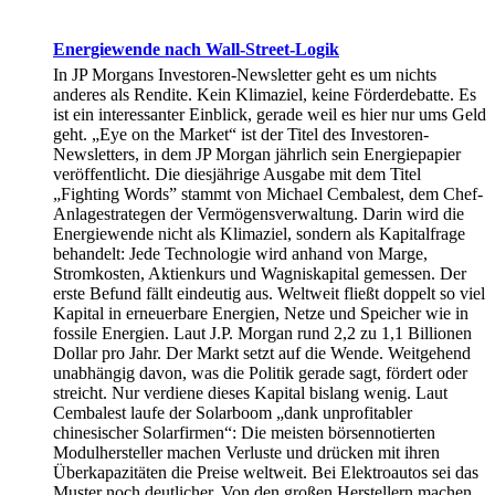
Energiewende nach Wall-Street-Logik
In JP Morgans Investoren-Newsletter geht es um nichts
anderes als Rendite. Kein Klimaziel, keine Förderdebatte. Es
ist ein interessanter Einblick, gerade weil es hier nur ums Geld
geht. „Eye on the Market“ ist der Titel des Investoren-
Newsletters, in dem JP Morgan jährlich sein Energiepapier
veröffentlicht. Die diesjährige Ausgabe mit dem Titel
„Fighting Words” stammt von Michael Cembalest, dem Chef-
Anlagestrategen der Vermögensverwaltung. Darin wird die
Energiewende nicht als Klimaziel, sondern als Kapitalfrage
behandelt: Jede Technologie wird anhand von Marge,
Stromkosten, Aktienkurs und Wagniskapital gemessen. Der
erste Befund fällt eindeutig aus. Weltweit fließt doppelt so viel
Kapital in erneuerbare Energien, Netze und Speicher wie in
fossile Energien. Laut J.P. Morgan rund 2,2 zu 1,1 Billionen
Dollar pro Jahr. Der Markt setzt auf die Wende. Weitgehend
unabhängig davon, was die Politik gerade sagt, fördert oder
streicht. Nur verdiene dieses Kapital bislang wenig. Laut
Cembalest laufe der Solarboom „dank unprofitabler
chinesischer Solarfirmen“: Die meisten börsennotierten
Modulhersteller machen Verluste und drücken mit ihren
Überkapazitäten die Preise weltweit. Bei Elektroautos sei das
Muster noch deutlicher. Von den großen Herstellern machen