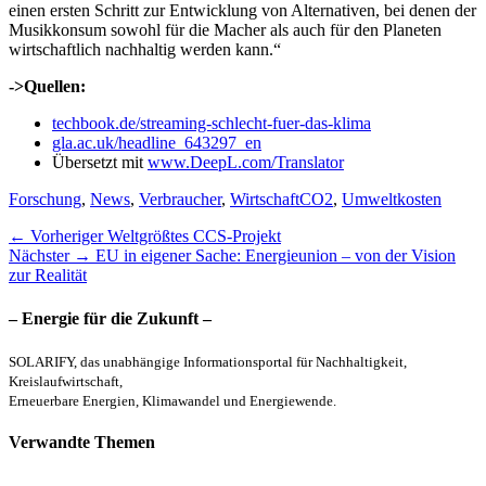
einen ersten Schritt zur Entwicklung von Alternativen, bei denen der
Musikkonsum sowohl für die Macher als auch für den Planeten
wirtschaftlich nachhaltig werden kann.“
->Quellen:
techbook.de/streaming-schlecht-fuer-das-klima
gla.ac.uk/headline_643297_en
Übersetzt mit
www.DeepL.com/Translator
Kategorien
Schlagworte
Forschung
,
News
,
Verbraucher
,
Wirtschaft
CO2
,
Umweltkosten
Beitragsnavigation
Vorheriger
← Vorheriger
Weltgrößtes CCS-Projekt
Nächster
Beitrag:
Nächster →
EU in eigener Sache: Energieunion – von der Vision
Beitrag:
zur Realität
– Energie für die Zukunft –
SOLARIFY, das unabhängige Informationsportal für Nachhaltigkeit,
Kreislaufwirtschaft,
Erneuerbare Energien, Klimawandel und Energiewende.
Verwandte Themen