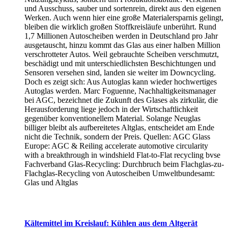
und Ausschuss, sauber und sortenrein, direkt aus den eigenen
Werken. Auch wenn hier eine große Materialersparnis gelingt,
bleiben die wirklich großen Stoffkreisläufe unberührt. Rund
1,7 Millionen Autoscheiben werden in Deutschland pro Jahr
ausgetauscht, hinzu kommt das Glas aus einer halben Million
verschrotteter Autos. Weil gebrauchte Scheiben verschmutzt,
beschädigt und mit unterschiedlichsten Beschichtungen und
Sensoren versehen sind, landen sie weiter im Downcycling.
Doch es zeigt sich: Aus Autoglas kann wieder hochwertiges
Autoglas werden. Marc Foguenne, Nachhaltigkeitsmanager
bei AGC, bezeichnet die Zukunft des Glases als zirkulär, die
Herausforderung liege jedoch in der Wirtschaftlichkeit
gegenüber konventionellem Material. Solange Neuglas
billiger bleibt als aufbereitetes Altglas, entscheidet am Ende
nicht die Technik, sondern der Preis. Quellen: AGC Glass
Europe: AGC & Reiling accelerate automotive circularity
with a breakthrough in windshield Flat-to-Flat recycling bvse
Fachverband Glas-Recycling: Durchbruch beim Flachglas-zu-
Flachglas-Recycling von Autoscheiben Umweltbundesamt:
Glas und Altglas
Kältemittel im Kreislauf: Kühlen aus dem Altgerät