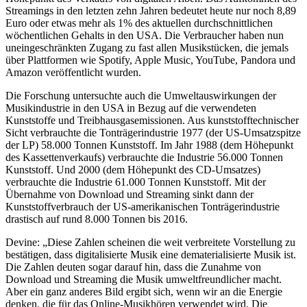
Streamings in den letzten zehn Jahren bedeutet heute nur noch 8,89
Euro oder etwas mehr als 1% des aktuellen durchschnittlichen
wöchentlichen Gehalts in den USA. Die Verbraucher haben nun
uneingeschränkten Zugang zu fast allen Musikstücken, die jemals
über Plattformen wie Spotify, Apple Music, YouTube, Pandora und
Amazon veröffentlicht wurden.
Die Forschung untersuchte auch die Umweltauswirkungen der
Musikindustrie in den USA in Bezug auf die verwendeten
Kunststoffe und Treibhausgasemissionen. Aus kunststofftechnischer
Sicht verbrauchte die Tonträgerindustrie 1977 (der US-Umsatzspitze
der LP) 58.000 Tonnen Kunststoff. Im Jahr 1988 (dem Höhepunkt
des Kassettenverkaufs) verbrauchte die Industrie 56.000 Tonnen
Kunststoff. Und 2000 (dem Höhepunkt des CD-Umsatzes)
verbrauchte die Industrie 61.000 Tonnen Kunststoff. Mit der
Übernahme von Download und Streaming sinkt dann der
Kunststoffverbrauch der US-amerikanischen Tonträgerindustrie
drastisch auf rund 8.000 Tonnen bis 2016.
Devine: „Diese Zahlen scheinen die weit verbreitete Vorstellung zu
bestätigen, dass digitalisierte Musik eine dematerialisierte Musik ist.
Die Zahlen deuten sogar darauf hin, dass die Zunahme von
Download und Streaming die Musik umweltfreundlicher macht.
Aber ein ganz anderes Bild ergibt sich, wenn wir an die Energie
denken, die für das Online-Musikhören verwendet wird. Die