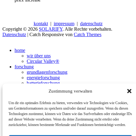
kontakt
|
impressum
|
datenschutz
Copyright © 2026
SOLARIFY
. Alle Rechte vorbehalten.
Datenschutz
| Catch Responsive von
Catch Themes
Nach
oben
home
scrollen
wir über uns
Circular Valley®
forschung
grundlagenforschung
energieforschung
batterieforschung
politik
Zustimmung verwalten
energiepolitik
forschungspolitik
Um dir ein optimales Erlebnis zu bieten, verwenden wir Technologien wie Cookies,
klimaschutz
um Geräteinformationen zu speichern und/oder darauf zuzugreifen. Wenn du diesen
nachhaltigkeit
Technologien zustimmst, können wir Daten wie das Surfverhalten oder eindeutige IDs
wirtschaft
auf dieser Website verarbeiten. Wenn du deine Zustimmung nicht erteilst oder
erneuerbare energien
zurückziehst, können bestimmte Merkmale und Funktionen beeinträchtigt werden.
fossile energieträger
umwelt