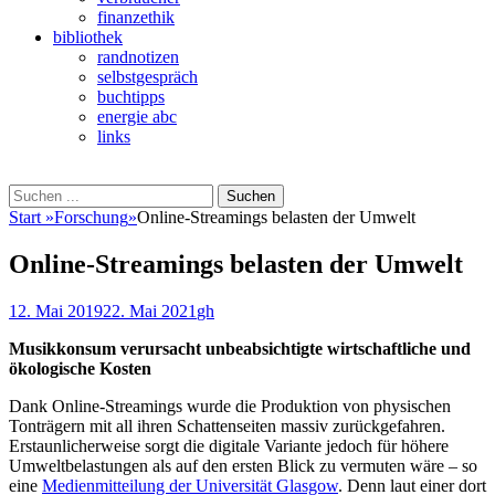
finanzethik
bibliothek
randnotizen
selbstgespräch
buchtipps
energie abc
links
Suchen
Suchen
nach:
Start
»
Forschung
»
Online-Streamings belasten der Umwelt
Online-Streamings belasten der Umwelt
Veröffentlicht
Autor
12. Mai 2019
22. Mai 2021
gh
am
Musikkonsum verursacht unbeabsichtigte wirtschaftliche und
ökologische Kosten
Dank Online-Streamings wurde die Produktion von physischen
Tonträgern mit all ihren Schattenseiten massiv zurückgefahren.
Erstaunlicherweise sorgt die digitale Variante jedoch für höhere
Umweltbelastungen als auf den ersten Blick zu vermuten wäre – so
eine
Medienmitteilung der Universität Glasgow
. Denn laut einer dort