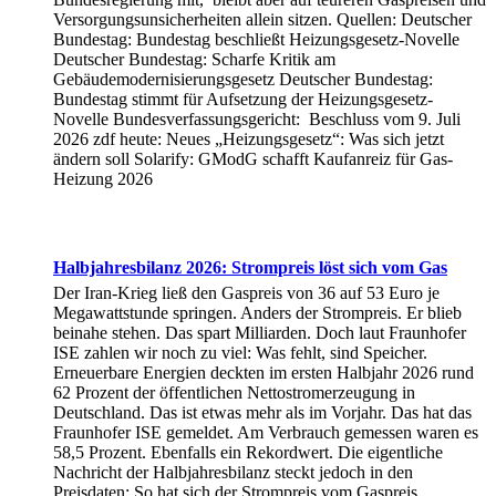
Versorgungsunsicherheiten allein sitzen. Quellen: Deutscher
Bundestag: Bundestag beschließt Heizungsgesetz-Novelle
Deutscher Bundestag: Scharfe Kritik am
Gebäudemodernisierungsgesetz Deutscher Bundestag:
Bundestag stimmt für Aufsetzung der Heizungsgesetz-
Novelle Bundesverfassungsgericht: Beschluss vom 9. Juli
2026 zdf heute: Neues „Heizungsgesetz“: Was sich jetzt
ändern soll Solarify: GModG schafft Kaufanreiz für Gas-
Heizung 2026
Halbjahresbilanz 2026: Strompreis löst sich vom Gas
Der Iran-Krieg ließ den Gaspreis von 36 auf 53 Euro je
Megawattstunde springen. Anders der Strompreis. Er blieb
beinahe stehen. Das spart Milliarden. Doch laut Fraunhofer
ISE zahlen wir noch zu viel: Was fehlt, sind Speicher.
Erneuerbare Energien deckten im ersten Halbjahr 2026 rund
62 Prozent der öffentlichen Nettostromerzeugung in
Deutschland. Das ist etwas mehr als im Vorjahr. Das hat das
Fraunhofer ISE gemeldet. Am Verbrauch gemessen waren es
58,5 Prozent. Ebenfalls ein Rekordwert. Die eigentliche
Nachricht der Halbjahresbilanz steckt jedoch in den
Preisdaten: So hat sich der Strompreis vom Gaspreis