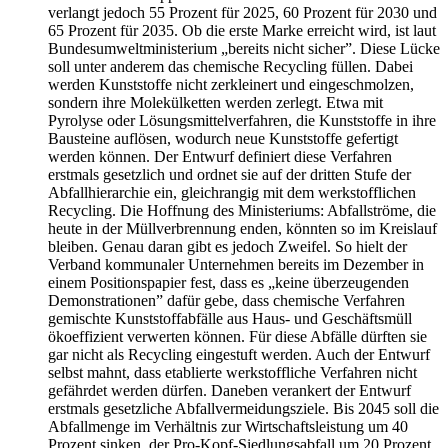
verlangt jedoch 55 Prozent für 2025, 60 Prozent für 2030 und
65 Prozent für 2035. Ob die erste Marke erreicht wird, ist laut
Bundesumweltministerium „bereits nicht sicher”. Diese Lücke
soll unter anderem das chemische Recycling füllen. Dabei
werden Kunststoffe nicht zerkleinert und eingeschmolzen,
sondern ihre Molekülketten werden zerlegt. Etwa mit
Pyrolyse oder Lösungsmittelverfahren, die Kunststoffe in ihre
Bausteine auflösen, wodurch neue Kunststoffe gefertigt
werden können. Der Entwurf definiert diese Verfahren
erstmals gesetzlich und ordnet sie auf der dritten Stufe der
Abfallhierarchie ein, gleichrangig mit dem werkstofflichen
Recycling. Die Hoffnung des Ministeriums: Abfallströme, die
heute in der Müllverbrennung enden, könnten so im Kreislauf
bleiben. Genau daran gibt es jedoch Zweifel. So hielt der
Verband kommunaler Unternehmen bereits im Dezember in
einem Positionspapier fest, dass es „keine überzeugenden
Demonstrationen” dafür gebe, dass chemische Verfahren
gemischte Kunststoffabfälle aus Haus- und Geschäftsmüll
ökoeffizient verwerten können. Für diese Abfälle dürften sie
gar nicht als Recycling eingestuft werden. Auch der Entwurf
selbst mahnt, dass etablierte werkstoffliche Verfahren nicht
gefährdet werden dürfen. Daneben verankert der Entwurf
erstmals gesetzliche Abfallvermeidungsziele. Bis 2045 soll die
Abfallmenge im Verhältnis zur Wirtschaftsleistung um 40
Prozent sinken, der Pro-Kopf-Siedlungsabfall um 20 Prozent