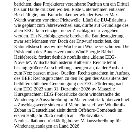
berichten, dass Projektierer vereinbarte Pachten um ein Drittel
bis zur Hälfte drücken wollen. Erste Unternehmen entlassen
Beschäftigte, und Branchenkenner wie der Berater Max
Wendt warnen vor einer Pleitewelle. Läuft die EU-Erlaubnis
wie geplant zum Jahreswechsel aus, dürfte auf Grundlage des
alten EEG kein einziger neuer Zuschlag mehr vergeben
werden. Ein Nachfolgegesetz bereitet die Bundesregierung
zwar seit Monaten vor. Doch der Entwurf steckt fest, der
Kabinettsbeschluss wurde Woche um Woche verschoben. Die
Präsidentin des Bundesverbands WindEnergie Bärbel
Heidebroek. fordert deshalb notfalls eine „kleine EEG-
Novelle”. Wirtschaftsministerin Katherina Reiche lehnt
bislang größere Ausschreibungsmengen ab, da der Ausbau
zum Netz passen müsse. Quellen: Rechtsgutachten im Auftrag
des BEE: Rechtsgutachten zu den Folgen des Auslaufens der
beihilferechtlichen Genehmigung der EEG-Förderung nach
dem EEG 2023 zum 31. Dezember 2026 pv Magazin:
Kurzgutachten: EEG-Förderlücke droht windbranche.de:
Windenergie-Ausschreibung im Mai erneut stark überzeichnet
– Zuschlagswerte sinken auf Mehrjahrestief iwr: Windkraft-
Zubau in Deutschland zieht durch Offshore-Comeback im
ersten Halbjahr 2026 deutlich an – Photovoltaik-
Neuinstallationen rückläufig bdew: Maiausschreibung für
Windenergieanlagen an Land 2026