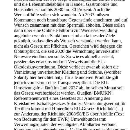
und die Lebensmittelabfälle in Handel, Gastronomie und
Haushalten schon bis 2030 um 30 Prozent. Auch die
Wertstoffhöfe sollen sich wandeln. Ab 2033 müssen
Kommunen noch brauchbare Gegenstände annehmen und auf
Wunsch zusammen mit dem Sperrmüll abholen. Diese sollen
dann über eine Online-Plattform zur Wiederverwendung
angeboten werden. Sanktionen sind an keines der Ziele
geknüpft, sodass dies als Wunsch verstanden werden kann,
nicht als Gesetz mit Pflichten. Gestrichen wird dagegen die
Obhutspflicht, die seit 2020 die Vernichtung unverkaufter
Neuware eindämmen sollte. So wie es aktuell aussieht,
passiert das ersatzlos und mit Verweis auf die EU-
Ökodesignverordnung. Diese verbietet zwar ab sofort die
Vernichtung unverkaufter Kleidung und Schuhe, (worüber
Solarify hier berichtet hat), für alle anderen Produkte gilt
jedoch vorerst nur eine Transparenzpflicht. Die EU-
Umsetzungsfrist läuft im Juni 2027 ab, im selben Monat soll
das Gesetz verabschiedet werden. Quellen: BMUKN:
Referentenentwurf eines Gesetzes zur Änderung des
Kreislaufwirtschaftsgesetzes Solarify: Vernichtungsverbot für
Textilien kommt mit Hintertüren EU-Gesetz: Richtlinie (…)
zur Änderung der Richtlinie 2008/98/EG über Abfälle (Text
von Bedeutung für den EWR) Umweltbundesamt:
Verwertungsquoten der wichtigsten Abfallarten Verband
Kommunaler Unternehmen e. V.: Positionspapier: Bewertung