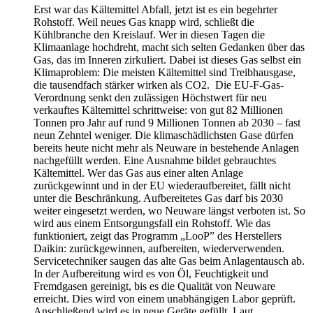
Erst war das Kältemittel Abfall, jetzt ist es ein begehrter
Rohstoff. Weil neues Gas knapp wird, schließt die
Kühlbranche den Kreislauf. Wer in diesen Tagen die
Klimaanlage hochdreht, macht sich selten Gedanken über das
Gas, das im Inneren zirkuliert. Dabei ist dieses Gas selbst ein
Klimaproblem: Die meisten Kältemittel sind Treibhausgase,
die tausendfach stärker wirken als CO2. Die EU-F-Gas-
Verordnung senkt den zulässigen Höchstwert für neu
verkauftes Kältemittel schrittweise: von gut 82 Millionen
Tonnen pro Jahr auf rund 9 Millionen Tonnen ab 2030 – fast
neun Zehntel weniger. Die klimaschädlichsten Gase dürfen
bereits heute nicht mehr als Neuware in bestehende Anlagen
nachgefüllt werden. Eine Ausnahme bildet gebrauchtes
Kältemittel. Wer das Gas aus einer alten Anlage
zurückgewinnt und in der EU wiederaufbereitet, fällt nicht
unter die Beschränkung. Aufbereitetes Gas darf bis 2030
weiter eingesetzt werden, wo Neuware längst verboten ist. So
wird aus einem Entsorgungsfall ein Rohstoff. Wie das
funktioniert, zeigt das Programm „LooP” des Herstellers
Daikin: zurückgewinnen, aufbereiten, wiederverwenden.
Servicetechniker saugen das alte Gas beim Anlagentausch ab.
In der Aufbereitung wird es von Öl, Feuchtigkeit und
Fremdgasen gereinigt, bis es die Qualität von Neuware
erreicht. Dies wird von einem unabhängigen Labor geprüft.
Anschließend wird es in neue Geräte gefüllt. Laut