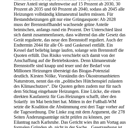
Dieser Anteil steigt stufenweise auf 15 Prozent ab 2030, 30
Prozent ab 2035 und 60 Prozent ab 2040, sodass ab 2045 alle
Heizungen vollständig klimaneutral laufen müssen. Für
Bestandsheizungen gilt nur eine Grüngasquote: Ab 2028
muss der Brennstoffhandel wachsende grüne Anteile
beimischen, anfangs rund ein Prozent. Der Unterschied lässt
sich damit zusammenfassen, dass während das alte Gesetz das
Gerät regulierte, das neue den Brennstoff reguliert. Auch der
Endtermin 2044 für alle Öl- und Gaskessel entfällt. Ein
Kessel darf beliebig lange laufen, solange sein Brennstoff die
Quoten erfüllt. Das Risiko verschiebt sich damit von der
Anschaffung auf die Betriebskosten. Denn klimaneutrale
Brennstoffe sind knapp und teuer und der Bedarf von
Millionen Heizungen übersteigt das Biogas-Potenzial
deutlich. Kirsten Nölke, Vorständin des Ökostromanbieters
Naturstrom, nennt das ein „politisches Hütchenspiel zulasten
des Klimaschutzes“. Die Quoten gelten zudem nur für nach
dem Stichtag eingebaute Heizungen. Eine Lücke, die einen
direkten Kaufanreiz für Gas-Heizungen schafft, über den
Solarify im Mai berichtet hat. Mitten in der Fußball-WM
setzte die Koalition die Abstimmung erst drei Tage vorher auf
die Tagesordnung. Die Linke zog mit dem Argument, die 278
Seiten Änderungsanträge nicht prüfen zu können, per
Eilantrag nach Karlsruhe. Das Gericht wies ihn am Vortag aus
formalen Gründen ab, nicht in der Sache. „Gesetzgebung ist