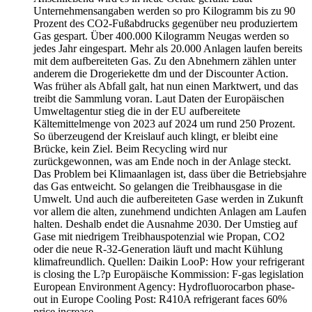
Unternehmensangaben werden so pro Kilogramm bis zu 90
Prozent des CO2-Fußabdrucks gegenüber neu produziertem
Gas gespart. Über 400.000 Kilogramm Neugas werden so
jedes Jahr eingespart. Mehr als 20.000 Anlagen laufen bereits
mit dem aufbereiteten Gas. Zu den Abnehmern zählen unter
anderem die Drogeriekette dm und der Discounter Action.
Was früher als Abfall galt, hat nun einen Marktwert, und das
treibt die Sammlung voran. Laut Daten der Europäischen
Umweltagentur stieg die in der EU aufbereitete
Kältemittelmenge von 2023 auf 2024 um rund 250 Prozent.
So überzeugend der Kreislauf auch klingt, er bleibt eine
Brücke, kein Ziel. Beim Recycling wird nur
zurückgewonnen, was am Ende noch in der Anlage steckt.
Das Problem bei Klimaanlagen ist, dass über die Betriebsjahre
das Gas entweicht. So gelangen die Treibhausgase in die
Umwelt. Und auch die aufbereiteten Gase werden in Zukunft
vor allem die alten, zunehmend undichten Anlagen am Laufen
halten. Deshalb endet die Ausnahme 2030. Der Umstieg auf
Gase mit niedrigem Treibhauspotenzial wie Propan, CO2
oder die neue R-32-Generation läuft und macht Kühlung
klimafreundlich. Quellen: Daikin LooP: How your refrigerant
is closing the L?p Europäische Kommission: F-gas legislation
European Environment Agency: Hydrofluorocarbon phase-
out in Europe Cooling Post: R410A refrigerant faces 60%
price increase