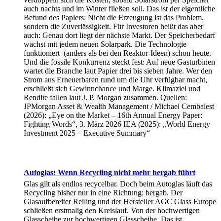
auch nachts und im Winter fließen soll. Das ist der eigentliche
Befund des Papiers: Nicht die Erzeugung ist das Problem,
sondern die Zuverlässigkeit. Für Investoren heißt das aber
auch: Genau dort liegt der nächste Markt. Der Speicherbedarf
wächst mit jedem neuen Solarpark. Die Technologie
funktioniert (anders als bei den Reaktor-Ideen) schon heute.
Und die fossile Konkurrenz steckt fest: Auf neue Gasturbinen
wartet die Branche laut Papier drei bis sieben Jahre. Wer den
Strom aus Erneuerbaren rund um die Uhr verfügbar macht,
erschließt sich Gewinnchance und Marge. Klimaziel und
Rendite fallen laut J. P. Morgan zusammen. Quellen:
JPMorgan Asset & Wealth Management / Michael Cembalest
(2026): „Eye on the Market – 16th Annual Energy Paper:
Fighting Words“, 3. März 2026 IEA (2025): „World Energy
Investment 2025 – Executive Summary“
Autoglas: Wenn Recycling nicht mehr bergab führt
Glas gilt als endlos recycelbar. Doch beim Autoglas läuft das
Recycling bisher nur in eine Richtung: bergab. Der
Glasaufbereiter Reiling und der Hersteller AGC Glass Europe
schließen erstmalig den Kreislauf. Von der hochwertigen
Glasscheibe zur hochwertigen Glasscheibe. Das ist