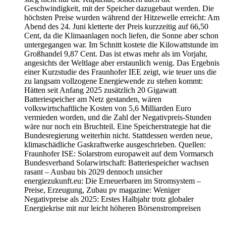
Geschwindigkeit, mit der Speicher dazugebaut werden. Die
höchsten Preise wurden während der Hitzewelle erreicht: Am
Abend des 24. Juni kletterte der Preis kurzzeitig auf 66,50
Cent, da die Klimaanlagen noch liefen, die Sonne aber schon
untergegangen war. Im Schnitt kostete die Kilowattstunde im
Großhandel 9,87 Cent. Das ist etwas mehr als im Vorjahr,
angesichts der Weltlage aber erstaunlich wenig. Das Ergebnis
einer Kurzstudie des Fraunhofer IEE zeigt, wie teuer uns die
zu langsam vollzogene Energiewende zu stehen kommt:
Hätten seit Anfang 2025 zusätzlich 20 Gigawatt
Batteriespeicher am Netz gestanden, wären
volkswirtschaftliche Kosten von 5,6 Milliarden Euro
vermieden worden, und die Zahl der Negativpreis-Stunden
wäre nur noch ein Bruchteil. Eine Speicherstrategie hat die
Bundesregierung weiterhin nicht. Stattdessen werden neue,
klimaschädliche Gaskraftwerke ausgeschrieben. Quellen:
Fraunhofer ISE: Solarstrom europaweit auf dem Vormarsch
Bundesverband Solarwirtschaft: Batteriespeicher wachsen
rasant – Ausbau bis 2029 dennoch unsicher
energiezukunft.eu: Die Erneuerbaren im Stromsystem –
Preise, Erzeugung, Zubau pv magazine: Weniger
Negativpreise als 2025: Erstes Halbjahr trotz globaler
Energiekrise mit nur leicht höheren Börsenstrompreisen