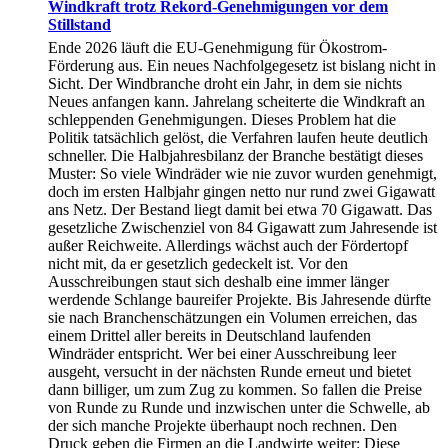
Windkraft trotz Rekord-Genehmigungen vor dem
Stillstand
Ende 2026 läuft die EU-Genehmigung für Ökostrom-
Förderung aus. Ein neues Nachfolgegesetz ist bislang nicht in
Sicht. Der Windbranche droht ein Jahr, in dem sie nichts
Neues anfangen kann. Jahrelang scheiterte die Windkraft an
schleppenden Genehmigungen. Dieses Problem hat die
Politik tatsächlich gelöst, die Verfahren laufen heute deutlich
schneller. Die Halbjahresbilanz der Branche bestätigt dieses
Muster: So viele Windräder wie nie zuvor wurden genehmigt,
doch im ersten Halbjahr gingen netto nur rund zwei Gigawatt
ans Netz. Der Bestand liegt damit bei etwa 70 Gigawatt. Das
gesetzliche Zwischenziel von 84 Gigawatt zum Jahresende ist
außer Reichweite. Allerdings wächst auch der Fördertopf
nicht mit, da er gesetzlich gedeckelt ist. Vor den
Ausschreibungen staut sich deshalb eine immer länger
werdende Schlange baureifer Projekte. Bis Jahresende dürfte
sie nach Branchenschätzungen ein Volumen erreichen, das
einem Drittel aller bereits in Deutschland laufenden
Windräder entspricht. Wer bei einer Ausschreibung leer
ausgeht, versucht in der nächsten Runde erneut und bietet
dann billiger, um zum Zug zu kommen. So fallen die Preise
von Runde zu Runde und inzwischen unter die Schwelle, ab
der sich manche Projekte überhaupt noch rechnen. Den
Druck geben die Firmen an die Landwirte weiter: Diese