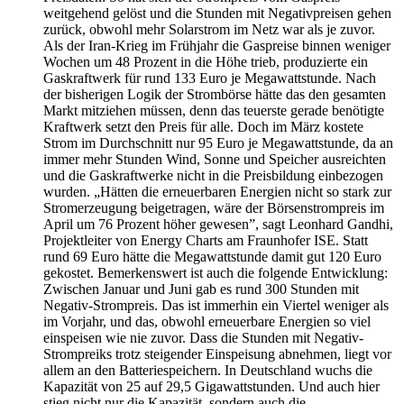
weitgehend gelöst und die Stunden mit Negativpreisen gehen
zurück, obwohl mehr Solarstrom im Netz war als je zuvor.
Als der Iran-Krieg im Frühjahr die Gaspreise binnen weniger
Wochen um 48 Prozent in die Höhe trieb, produzierte ein
Gaskraftwerk für rund 133 Euro je Megawattstunde. Nach
der bisherigen Logik der Strombörse hätte das den gesamten
Markt mitziehen müssen, denn das teuerste gerade benötigte
Kraftwerk setzt den Preis für alle. Doch im März kostete
Strom im Durchschnitt nur 95 Euro je Megawattstunde, da an
immer mehr Stunden Wind, Sonne und Speicher ausreichten
und die Gaskraftwerke nicht in die Preisbildung einbezogen
wurden. „Hätten die erneuerbaren Energien nicht so stark zur
Stromerzeugung beigetragen, wäre der Börsenstrompreis im
April um 76 Prozent höher gewesen”, sagt Leonhard Gandhi,
Projektleiter von Energy Charts am Fraunhofer ISE. Statt
rund 69 Euro hätte die Megawattstunde damit gut 120 Euro
gekostet. Bemerkenswert ist auch die folgende Entwicklung:
Zwischen Januar und Juni gab es rund 300 Stunden mit
Negativ-Strompreis. Das ist immerhin ein Viertel weniger als
im Vorjahr, und das, obwohl erneuerbare Energien so viel
einspeisen wie nie zuvor. Dass die Stunden mit Negativ-
Strompreiks trotz steigender Einspeisung abnehmen, liegt vor
allem an den Batteriespeichern. In Deutschland wuchs die
Kapazität von 25 auf 29,5 Gigawattstunden. Und auch hier
stieg nicht nur die Kapazität, sondern auch die