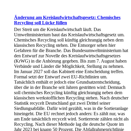
Änderung am Kreislaufwirtschaftsgesetz: Chemisches
Recycling soll Lücke füllen
Der Streit um die Kreislaufwirtschaft läuft. Das
Umweltministerium baut das Kreislaufwirtschaftsgesetz um.
Chemisches Recycling soll künftig gleichrangig neben dem
klassischen Recycling stehen. Die Entsorger sehen hier
Gefahren für die Branche. Das Bundesumweltministerium hat
den Entwurf zur Novelle des Kreislaufwirtschaftsgesetzes
(KrWG) in die Anhörung gegeben. Bis zum 7. August haben
Verbände und Länder die Möglichkeit, Stellung zu nehmen.
Im Januar 2027 soll das Kabinett eine Entscheidung treffen.
Formal setzt der Entwurf zwei EU-Richtlinien um.
Tatsächlich enthält er jedoch eine Grundsatzentscheidung,
über die in der Branche seit Jahren gestritten wird: Demnach
soll chemisches Recycling künftig gleichrangig neben dem
klassischen werkstofflichen Recycling stehen. Nach deutscher
Statistik recycelt Deutschland gut zwei Drittel seiner
Siedlungsabfälle. Dafür wird gezählt, was in die Sortieranlage
hineingeht. Die EU rechnet jedoch anders: Es zählt nur, was
am Ende tatsächlich recycelt wird. Sortierreste zählen nicht als
Recycling. Nach dieser Methode lag die deutsche Quote im
Jahr 2023 bei knapp 50 Prozent. Die Abfallrahmenrichtlinie