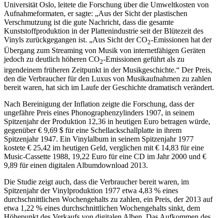
Universität Oslo, leitete die Forschung über die Umweltkosten von
Aufnahmeformaten, er sagte: „Aus der Sicht der plastischen
Verschmutzung ist die gute Nachricht, dass die gesamte
Kunststoffproduktion in der Plattenindustrie seit der Blütezeit des
Vinyls zurückgegangen ist. „Aus Sicht der CO
-Emissionen hat der
2
Übergang zum Streaming von Musik von internetfähigen Geräten
jedoch zu deutlich höheren CO
-Emissionen geführt als zu
2
irgendeinem früheren Zeitpunkt in der Musikgeschichte.“ Der Preis,
den die Verbraucher für den Luxus von Musikaufnahmen zu zahlen
bereit waren, hat sich im Laufe der Geschichte dramatisch verändert.
Nach Bereinigung der Inflation zeigte die Forschung, dass der
ungefähre Preis eines Phonographenzylinders 1907, in seinem
Spitzenjahr der Produktion 12,36 in heutigen Euro betragen würde,
gegenüber € 9,69 $ für eine Schellackschallplatte in ihrem
Spitzenjahr 1947. Ein Vinylalbum in seinem Spitzenjahr 1977
kostete € 25,42 im heutigen Geld, verglichen mit € 14,83 für eine
Music-Cassette 1988, 19,22 Euro für eine CD im Jahr 2000 und €
9,89 für einen digitalen Albumdownload 2013.
Die Studie zeigt auch, dass die Verbraucher bereit waren, im
Spitzenjahr der Vinylproduktion 1977 etwa 4,83 % eines
durchschnittlichen Wochengehalts zu zahlen, ein Preis, der 2013 auf
etwa 1,22 % eines durchschnittlichen Wochengehalts sinkt, dem
Höhepunkt des Verkaufs von digitalen Alben. Das Aufkommen des