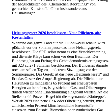
der Möglichkeiten des „Chemischen Recyclings“ von
gemischten Kunststoffabfällen insbesondere aus
Haushaltungen
Heizungsgesetz 2026 beschlossen: Neue Pflichten, alte
Kostenfallen
Während das ganze Land auf die Fußball-WM schaut, wird
plötzlich vor der Sommerpause das neue Heizungsgesetz
beschlossen. Die SPD selbst nennt es eine Verschlechterung
und die erste Klage kam schon vor dem Beschluss. Der
Bundestag hat am Freitag das Gebäudemodernisierungsgesetz
mit 323 zu 271 Stimmen beschlossen. Der Bundesrat stimmte
noch am selben Tag zu, am letzten Sitzungstag vor der
Sommerpause. Das Gesetz ist das neue „Heizungsgesetz“ und
löst das Gesetz der Ampel-Regierung ab. Die Pflicht, neue
Heizungen zu mindestens 65 Prozent mit erneuerbaren
Energien zu betreiben, ist gestrichen. Gas- und Ölheizungen
dürfen wieder ohne Einschränkung eingebaut werden. An die
Stelle der 65-Prozent-Regel tritt die sogenannte „Biotreppe“.
Wer ab 2029 eine neue Gas- oder Ölheizung betreibt, muss
zunächst zehn Prozent klimafreundliche Brennstoffe
einsetzen, zum Beispiel Biomethan oder synthetisches Gas.