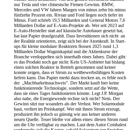
nur Tesla und vier chinesische Firmen Gewinn. BMW,
Mercedes und VW fahren Margen von minus zehn bis minus
fünfzehn Prozent ein. Rivian und Ford liegen noch tiefer im
Minus. Ford schrieb 19,5 Milliarden und General Motors 7,6
Milliarden Dollar auf E-Auto-Projekte ab. Wer seit 2023 auf
E-Auto-Hersteller statt auf klassische Autobauer gesetzt hat,
hat laut Papier draufgezahlt. Dass Investitionen sich nicht an
der Realität orientieren, zeigt sich bei der Atomkraft. In Start-
ups für kleine modulare Reaktoren flossen 2025 rund 1,3
Milliarden Dollar Wagniskapital und die Aktienkurse der
Branche verdoppelten sich innerhalb eines Jahres. Dabei gibt
es das Produkt noch gar nicht: Kein US-Anbieter hat bislang
einen solchen Reaktor in Betrieb genommen und keiner
konnte zeigen, dass er Strom zu wettbewerbsfähigen Kosten
liefern kann. Das Papier merkt dazu trocken an, es fehle noch
der „Machbarkeitsnachweis”. Der Markt kauft hier keine
funktionierende Technologie, sondern setzt auf die Wette,
dass sie eines Tages funktionieren könnte. Legt J.P. Morgan
also nahe, die Energiewende rechne sich nicht? Nein. Der
Gewinn sitzt nur woanders als der Verlust. Wer Solarmodule
baut, verliert im Preiskampf. Wer mit ihnen Strom erzeugt,
produziert ihn jedoch so günstig wie aus keiner anderen
neuen Quelle. Teuer bleibe vor allem eines: diesen Strom rund
um die Uhr verfügbar zu machen. Laut dem Autor Cembalest
verdoppeln sich die Kosten, sobald Solarstrom per Speicher