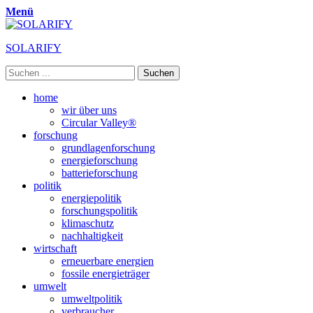
Menü
SOLARIFY
Suchen
nach:
Primäres
Zum
home
Inhalt
wir über uns
Menü
springen
Circular Valley®
forschung
grundlagenforschung
energieforschung
batterieforschung
politik
energiepolitik
forschungspolitik
klimaschutz
nachhaltigkeit
wirtschaft
erneuerbare energien
fossile energieträger
umwelt
umweltpolitik
verbraucher