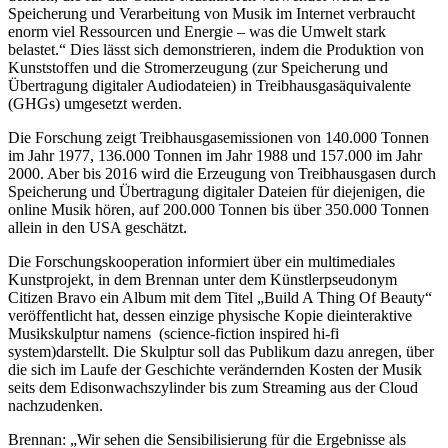
Speicherung und Verarbeitung von Musik im Internet verbraucht
enorm viel Ressourcen und Energie – was die Umwelt stark
belastet.“ Dies lässt sich demonstrieren, indem die Produktion von
Kunststoffen und die Stromerzeugung (zur Speicherung und
Übertragung digitaler Audiodateien) in Treibhausgasäquivalente
(GHGs) umgesetzt werden.
Die Forschung zeigt Treibhausgasemissionen von 140.000 Tonnen
im Jahr 1977, 136.000 Tonnen im Jahr 1988 und 157.000 im Jahr
2000. Aber bis 2016 wird die Erzeugung von Treibhausgasen durch
Speicherung und Übertragung digitaler Dateien für diejenigen, die
online Musik hören, auf 200.000 Tonnen bis über 350.000 Tonnen
allein in den USA geschätzt.
Die Forschungskooperation informiert über ein multimediales
Kunstprojekt, in dem Brennan unter dem Künstlerpseudonym
Citizen Bravo ein Album mit dem Titel „Build A Thing Of Beauty“
veröffentlicht hat, dessen einzige physische Kopie dieinteraktive
Musikskulptur namens
(science-fiction inspired hi-fi
system)darstellt. Die Skulptur soll das Publikum dazu anregen, über
die sich im Laufe der Geschichte verändernden Kosten der Musik
seits dem Edisonwachszylinder bis zum Streaming aus der Cloud
nachzudenken.
Brennan: „Wir sehen die Sensibilisierung für die Ergebnisse als