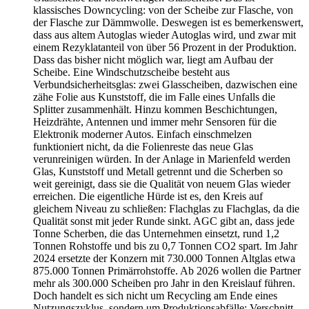
klassisches Downcycling: von der Scheibe zur Flasche, von
der Flasche zur Dämmwolle. Deswegen ist es bemerkenswert,
dass aus altem Autoglas wieder Autoglas wird, und zwar mit
einem Rezyklatanteil von über 56 Prozent in der Produktion.
Dass das bisher nicht möglich war, liegt am Aufbau der
Scheibe. Eine Windschutzscheibe besteht aus
Verbundsicherheitsglas: zwei Glasscheiben, dazwischen eine
zähe Folie aus Kunststoff, die im Falle eines Unfalls die
Splitter zusammenhält. Hinzu kommen Beschichtungen,
Heizdrähte, Antennen und immer mehr Sensoren für die
Elektronik moderner Autos. Einfach einschmelzen
funktioniert nicht, da die Folienreste das neue Glas
verunreinigen würden. In der Anlage in Marienfeld werden
Glas, Kunststoff und Metall getrennt und die Scherben so
weit gereinigt, dass sie die Qualität von neuem Glas wieder
erreichen. Die eigentliche Hürde ist es, den Kreis auf
gleichem Niveau zu schließen: Flachglas zu Flachglas, da die
Qualität sonst mit jeder Runde sinkt. AGC gibt an, dass jede
Tonne Scherben, die das Unternehmen einsetzt, rund 1,2
Tonnen Rohstoffe und bis zu 0,7 Tonnen CO2 spart. Im Jahr
2024 ersetzte der Konzern mit 730.000 Tonnen Altglas etwa
875.000 Tonnen Primärrohstoffe. Ab 2026 wollen die Partner
mehr als 300.000 Scheiben pro Jahr in den Kreislauf führen.
Doch handelt es sich nicht um Recycling am Ende eines
Nutzungszyklus, sondern um Produktionsabfälle: Verschnitt