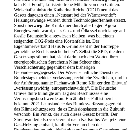
kein Fast Food”, kritisierte Irene Mihalic von den Grünen.
Wirtschaftsministerin Katherina Reiche (CDU) nennt das
Gesetz dagegen einen „Neustart bei der Wärmewende“:
Heizungszwänge würden durch Technologieoffenheit ersetzt.
Sonst überwiegt die Kritik quer durch alle Lager: Agora
Energiewende warnt, dass Gas- und Ölkessel noch lange auf
fossile Brennstoffe angewiesen bleiben, was bei einem
steigenden CO2-Preis eine Kostenfalle ist. Der
Eigentümerverband Haus & Grund sieht in der Biotreppe
„erhebliche Rechtsunsicherheiten”. Selbst die SPD, die dem
Gesetz zugestimmt hat, sieht darin nach den Worten ihrer
energiepolitischen Sprecherin Nina Scheer eine
Verschlechterung gegenüber dem bisherigen
Gebäudeenergiegesetz. Der Wissenschaftliche Dienst des
Bundestags meldete verfassungsrechtliche Zweifel an, und in
der Anhörung nannte Fachanwalt Remo Klinger den Entwurf
„verfassungswidrig, europarechtswidrig“. Die Deutsche
Umwelthilfe kündigte am Tag des Beschlusses eine
Verfassungsbeschwerde an. Ein ähnlicher Fall ist bereits
bekannt: 2021 beanstandete das Bundesverfassungsgericht
das Klimaschutzgesetz, da es Emissionslasten in die Zukunft
verschob. Ein Punkt, der auch dieses Gesetz betrifft. Der
Streit wandert also vor Gericht nach Karlsruhe. Wer jetzt eine
Gas-Heizung einbaut, kauft ein Versprechen der
Bundesregierung mit, bleibt aber auf teureren Gaspreisen und