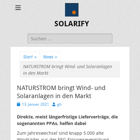
SOLARIFY
Suchen
nach:
Start
»
News
»
NATURSTROM bringt Wind- und Solaranlagen
in den Markt
NATURSTROM bringt Wind- und
Solaranlagen in den Markt
Veröffentlicht
Autor
13. Januar 2021
gh
am
Direkte, meist längerfristige Lieferverträge, die
sogenannten PPAs, helfen dabei
Zum Jahreswechsel sind knapp 5.000 alte
Windräder aus der EEG-Einspeisevergütung