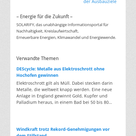
der Ausbauziele
– Energie für die Zukunft –
SOLARIFY, das unabhängige Informationsportal für
Nachhaltigkeit, Kreislaufwirtschaft,
Erneuerbare Energien, Klimawandel und Energiewende.
Verwandte Themen
DEScycle: Metalle aus Elektroschrott ohne
Hochofen gewinnen
Elektroschrott gilt als Müll. Dabei stecken darin
Metalle, die weltweit knapp werden. Eine neue
Anlage in England gewinnt Gold, Kupfer und
Palladium heraus, in einem Bad bei 50 bis 80
Grad, statt wie bisher im Hochofen. Klassisches
Metallrecycling schmilzt Leiterplatten und
Kabelreste bei mehreren hundert bis über
tausend Grad ein. Energieintensiv und nur im
Windkraft trotz Rekord-Genehmigungen vor
industriellen Großmaßstab möglich. Das Londoner
dem Stillstand