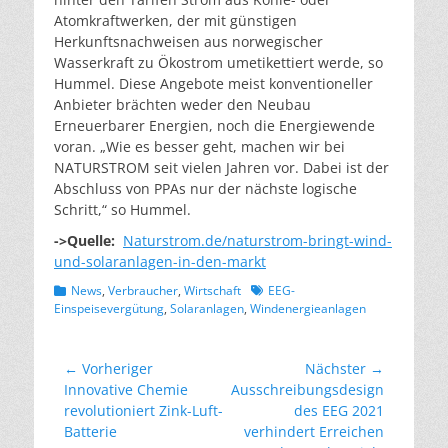
Atomkraftwerken, der mit günstigen
Herkunftsnachweisen aus norwegischer
Wasserkraft zu Ökostrom umetikettiert werde, so
Hummel. Diese Angebote meist konventioneller
Anbieter brächten weder den Neubau
Erneuerbarer Energien, noch die Energiewende
voran. „Wie es besser geht, machen wir bei
NATURSTROM seit vielen Jahren vor. Dabei ist der
Abschluss von PPAs nur der nächste logische
Schritt,“ so Hummel.
->Quelle:
Naturstrom.de/naturstrom-bringt-wind-
und-solaranlagen-in-den-markt
Kategorien
Schlagworte
News
,
Verbraucher
,
Wirtschaft
EEG-
Einspeisevergütung
,
Solaranlagen
,
Windenergieanlagen
Beitragsnavigation
← Vorheriger
Nächster →
Vorheriger
Nächster
Innovative Chemie
Ausschreibungsdesign
Beitrag:
Beitrag:
revolutioniert Zink-Luft-
des EEG 2021
Batterie
verhindert Erreichen