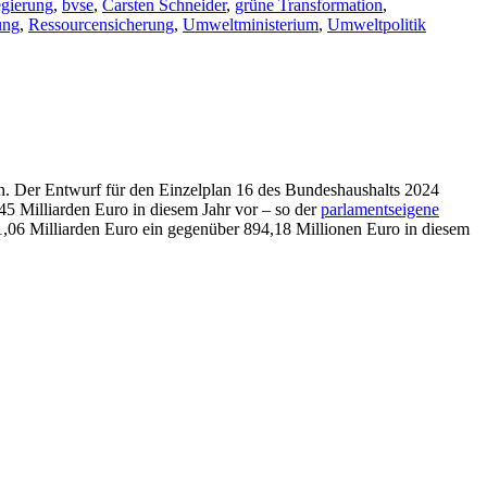
gierung
,
bvse
,
Carsten Schneider
,
grüne Transformation
,
ung
,
Ressourcensicherung
,
Umweltministerium
,
Umweltpolitik
. Der Entwurf für den Einzelplan 16 des Bundeshaushalts 2024
45 Milliarden Euro in diesem Jahr vor – so der
parlamentseigene
,06 Milliarden Euro ein gegenüber 894,18 Millionen Euro in diesem