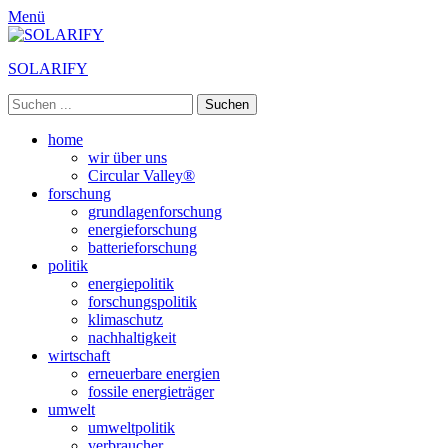
Menü
SOLARIFY
Suchen
nach:
Primäres
Zum
home
Inhalt
wir über uns
Menü
springen
Circular Valley®
forschung
grundlagenforschung
energieforschung
batterieforschung
politik
energiepolitik
forschungspolitik
klimaschutz
nachhaltigkeit
wirtschaft
erneuerbare energien
fossile energieträger
umwelt
umweltpolitik
verbraucher