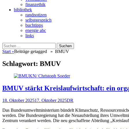
finanzethik
bibliothek
randnotizen
selbstgespräch
buchtipps
energie abc
links
Suchen
Suchen
nach:
Start
»
Beiträge getagged »
BMUV
Schlagwort:
BMUV
BMUV stärkt Kreislaufwirtschaft: ein orga
Veröffentlicht
Autor
18. Oktober 2025
17. Oktober 2025
DR
am
Das Bundesumweltministerium bündelt Klimaschutz, Ressourcensicherun
werden. Die Bundesregierung hat die Neuaufstellung ihres Umweltminis
Zentrum verankert werden. Die neu geschaffene Abteilung „Kreislauf