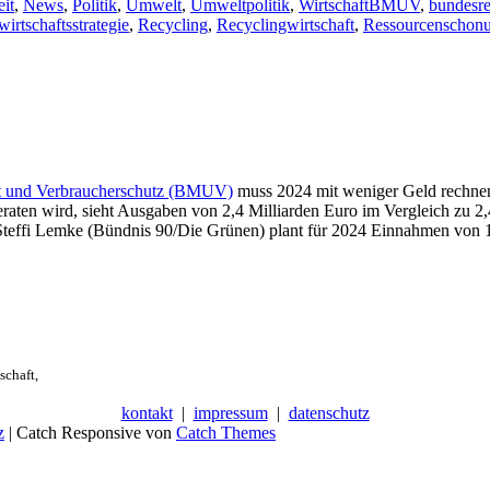
Schlagworte
it
,
News
,
Politik
,
Umwelt
,
Umweltpolitik
,
Wirtschaft
BMUV
,
bundesre
irtschaftsstrategie
,
Recycling
,
Recyclingwirtschaft
,
Ressourcenschon
eit und Verbraucherschutz (BMUV)
muss 2024 mit weniger Geld rechnen
raten wird, sieht Ausgaben von 2,4 Milliarden Euro im Vergleich zu 2,
Steffi Lemke (Bündnis 90/Die Grünen) plant für 2024 Einnahmen von 1
schaft,
kontakt
|
impressum
|
datenschutz
z
| Catch Responsive von
Catch Themes