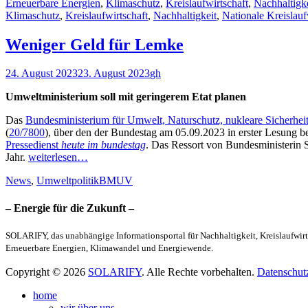
Kategorien
Erneuerbare Energien
,
Klimaschutz
,
Kreislaufwirtschaft
,
Nachhaltigke
Klimaschutz
,
Kreislaufwirtschaft
,
Nachhaltigkeit
,
Nationale Kreislaufw
Weniger Geld für Lemke
Veröffentlicht
Autor
24. August 2023
23. August 2023
gh
am
Umweltministerium soll mit geringerem Etat planen
Das
Bundesministerium für Umwelt, Naturschutz, nukleare Sicherh
(
20/7800
), über den der Bundestag am 05.09.2023 in erster Lesung be
Pressedienst
heute im bundestag
. Das Ressort von Bundesministerin 
Jahr.
weiterlesen…
Kategorien
Schlagworte
News
,
Umweltpolitik
BMUV
– Energie für die Zukunft –
SOLARIFY, das unabhängige Informationsportal für Nachhaltigkeit, Kreislaufwirt
Erneuerbare Energien, Klimawandel und Energiewende.
Copyright © 2026
SOLARIFY
. Alle Rechte vorbehalten.
Datenschut
Nach
home
oben
wir über uns