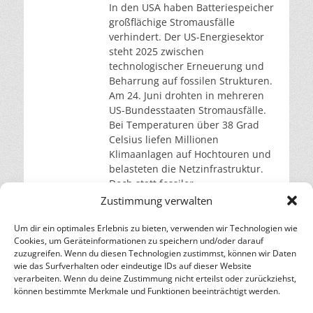
In den USA haben Batteriespeicher
großflächige Stromausfälle
verhindert. Der US-Energiesektor
steht 2025 zwischen
technologischer Erneuerung und
Beharrung auf fossilen Strukturen.
Am 24. Juni drohten in mehreren
US-Bundesstaaten Stromausfälle.
Bei Temperaturen über 38 Grad
Celsius liefen Millionen
Klimaanlagen auf Hochtouren und
belasteten die Netzinfrastruktur.
Doch statt fossiler
Reservekraftwerke stützten
Zustimmung verwalten
Batteriespeicher die Versorgung.
Unternehmen wie Sunrun speisten
Um dir ein optimales Erlebnis zu bieten, verwenden wir Technologien wie
Cookies, um Geräteinformationen zu speichern und/oder darauf
weiterlesen…
zuzugreifen. Wenn du diesen Technologien zustimmst, können wir Daten
wie das Surfverhalten oder eindeutige IDs auf dieser Website
verarbeiten. Wenn du deine Zustimmung nicht erteilst oder zurückziehst,
– Energie für die Zukunft –
können bestimmte Merkmale und Funktionen beeinträchtigt werden.
SOLARIFY, das unabhängige Informationsportal für