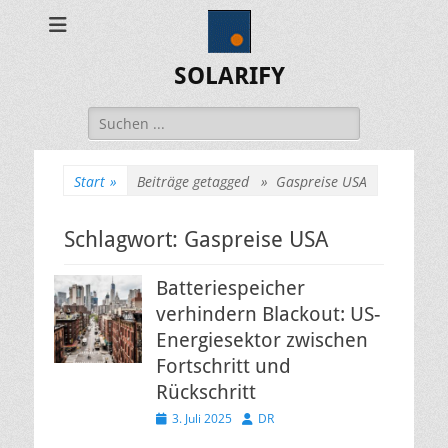
SOLARIFY
Suchen
nach:
Start
»
Beiträge getagged »
Gaspreise USA
Schlagwort:
Gaspreise USA
Batteriespeicher
verhindern Blackout: US-
Energiesektor zwischen
Fortschritt und
Rückschritt
Veröffentlicht
Autor
3. Juli 2025
DR
am