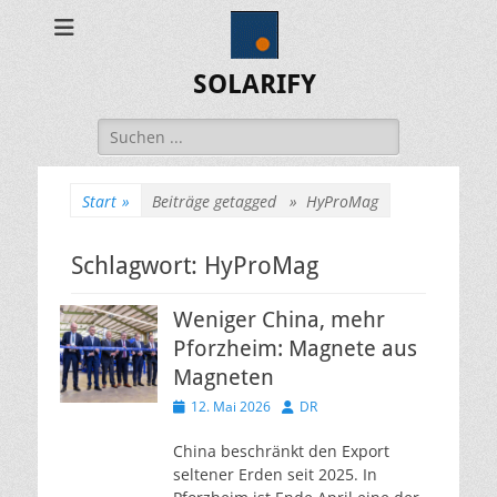
SOLARIFY
Suchen
nach:
Start
»
Beiträge getagged »
HyProMag
Schlagwort:
HyProMag
Weniger China, mehr
Pforzheim: Magnete aus
Magneten
Veröffentlicht
Autor
12. Mai 2026
DR
am
China beschränkt den Export
seltener Erden seit 2025. In