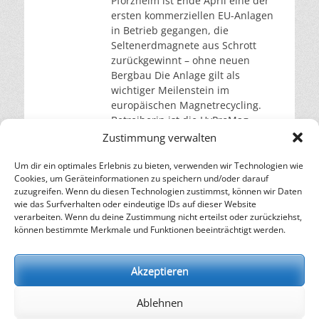
Pforzheim ist Ende April eine der
ersten kommerziellen EU-Anlagen
in Betrieb gegangen, die
Seltenerdmagnete aus Schrott
zurückgewinnt – ohne neuen
Bergbau Die Anlage gilt als
wichtiger Meilenstein im
europäischen Magnetrecycling.
Betreiberin ist die HyProMag
GmbH, eine Ausgründung der
Zustimmung verwalten
Universität Birmingham. In den
industriellen Maßstab hat sie
Um dir ein optimales Erlebnis zu bieten, verwenden wir Technologien wie
Cookies, um Geräteinformationen zu speichern und/oder darauf
weiterlesen…
zuzugreifen. Wenn du diesen Technologien zustimmst, können wir Daten
wie das Surfverhalten oder eindeutige IDs auf dieser Website
verarbeiten. Wenn du deine Zustimmung nicht erteilst oder zurückziehst,
– Energie für die Zukunft –
können bestimmte Merkmale und Funktionen beeinträchtigt werden.
SOLARIFY, das unabhängige Informationsportal für
Nachhaltigkeit, Kreislaufwirtschaft,
Akzeptieren
Erneuerbare Energien, Klimawandel und Energiewende.
Ablehnen