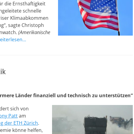
 die Ernsthaftigkeit
ingeleitete schnelle
ariser Klimaabkommen
g“, sagte Christoph
anwatch.
(Amerikanische
eiterlesen…
ik
rmere Länder finanziell und technisch zu unterstützen“
dert sich von
ony Patt
am
g der ETH Zürich
.
emie könne helfen,