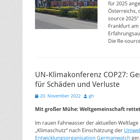
für 2025 ang
Österreichs,
source 2025“ 
Frankfurt am 
Erfahrungsau
Die Re-sourc
UN-Klimakonferenz COP27: Ge
für Schäden und Verluste
Veröffentlicht
Autor
20. November 2022
gh
am
Mit großer Mühe: Weltgemeinschaft rettet
Im rauen Fahrwasser der aktuellen Weltlage 
„Klimaschutz“ nach Einschätzung der
Umwel
Entwicklungsorganisation Germanwatch
ger