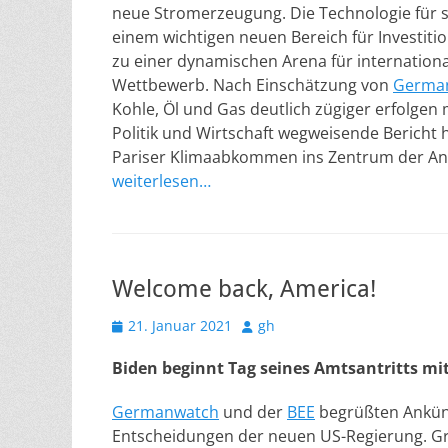
neue Stromerzeugung. Die Technologie für s
einem wichtigen neuen Bereich für Investit
zu einer dynamischen Arena für internatio
Wettbewerb. Nach Einschätzung von
Germa
Kohle, Öl und Gas deutlich zügiger erfolgen
Politik und Wirtschaft wegweisende Bericht 
Pariser Klimaabkommen ins Zentrum der Anal
weiterlesen…
Welcome back, America!
Veröffentlicht
Autor
21. Januar 2021
gh
am
Biden beginnt Tag seines Amtsantritts mit
Germanwatch
und der
BEE
begrüßten Ankün
Entscheidungen der neuen US-Regierung. G