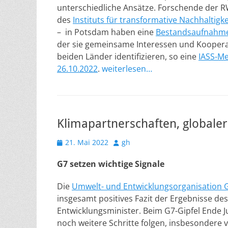
unterschiedliche Ansätze. Forschende der
des
Instituts für transformative Nachhaltigk
– in Potsdam haben eine
Bestandsaufnahm
der sie gemeinsame Interessen und Koopera
beiden Länder identifizieren, so eine
IASS-Me
26.10.2022
.
weiterlesen…
Klimapartnerschaften, globaler
Veröffentlicht
Autor
21. Mai 2022
gh
am
G7 setzen wichtige Signale
Die
Umwelt- und Entwicklungsorganisation
insgesamt positives Fazit der Ergebnisse des
Entwicklungsminister. Beim G7-Gipfel Ende J
noch weitere Schritte folgen, insbesondere 