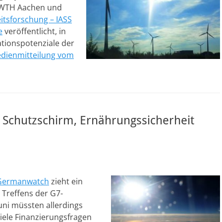
 RWTH Aachen und
eitsforschung – IASS
e
veröffentlicht, in
tionspotenziale der
dienmitteilung vom
 Schutzschirm, Ernährungssicherheit
 Germanwatch
zieht ein
 Treffens der G7-
uni müssten allerdings
viele Finanzierungsfragen