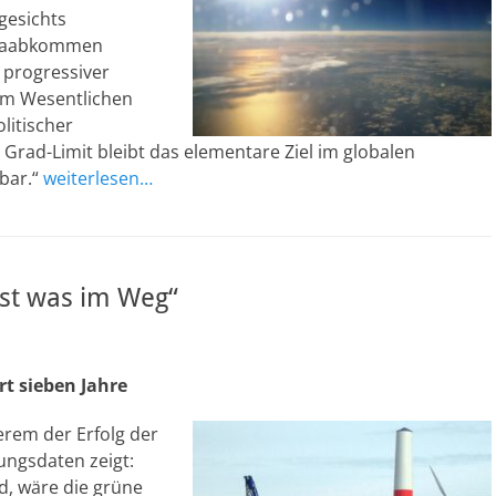
gesichts
limaabkommen
 progressiver
 im Wesentlichen
litischer
rad-Limit bleibt das elementare Ziel im globalen
bar.“
weiterlesen…
 ist was im Weg“
t sieben Jahre
rem der Erfolg der
ungsdaten zeigt:
d, wäre die grüne