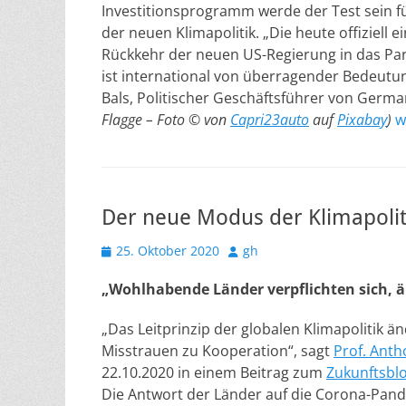
Investitionsprogramm werde der Test sein für
der neuen Klimapolitik. „Die heute offiziell e
Rückkehr der neuen US-Regierung in das P
ist international von überragender Bedeutun
Bals, Politischer Geschäftsführer von Germ
Flagge – Foto © von
Capri23auto
auf
Pixabay
)
w
Der neue Modus der Klimapolit
Veröffentlicht
Autor
25. Oktober 2020
gh
am
„Wohlhabende Länder verpflichten sich, ä
„Das Leitprinzip der globalen Klimapolitik än
Misstrauen zu Kooperation“, sagt
Prof. Anth
22.10.2020 in einem Beitrag zum
Zukunftsblo
Die Antwort der Länder auf die Corona-Pand