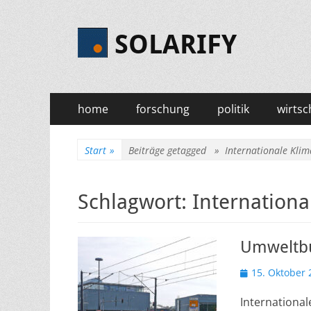
SOLARIFY
Primäres
Zum
home
forschung
politik
wirtsc
Inhalt
Menü
springen
Start
»
Beiträge getagged »
Internationale Klim
Schlagwort:
Internationa
Umweltbu
Veröffentlicht
15. Oktober 
am
International