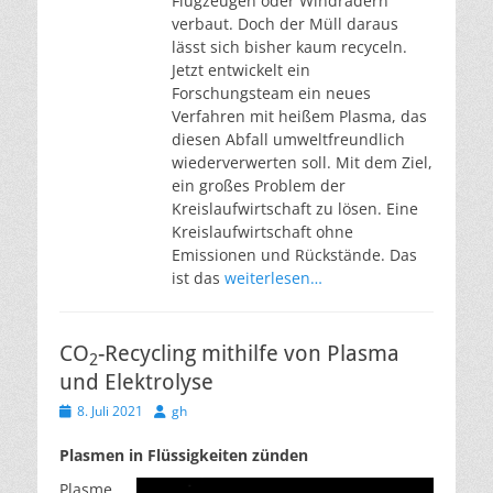
Flugzeugen oder Windrädern
verbaut. Doch der Müll daraus
lässt sich bisher kaum recyceln.
Jetzt entwickelt ein
Forschungsteam ein neues
Verfahren mit heißem Plasma, das
diesen Abfall umweltfreundlich
wiederverwerten soll. Mit dem Ziel,
ein großes Problem der
Kreislaufwirtschaft zu lösen. Eine
Kreislaufwirtschaft ohne
Emissionen und Rückstände. Das
ist das
weiterlesen…
CO
-Recycling mithilfe von Plasma
2
und Elektrolyse
Veröffentlicht
Autor
8. Juli 2021
gh
am
Plasmen in Flüssigkeiten zünden
Plasme