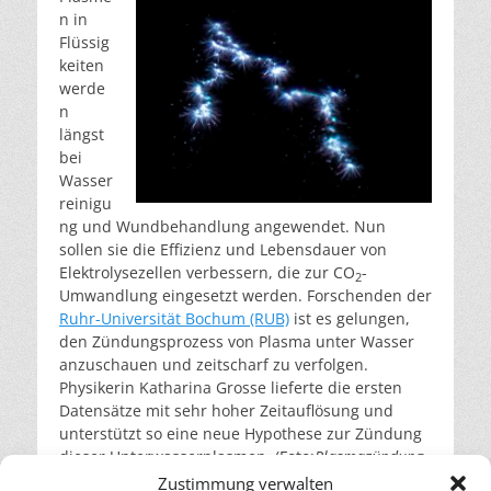
n in
Flüssig
keiten
werde
n
längst
bei
Wasser
reinigu
ng und Wundbehandlung angewendet. Nun
sollen sie die Effizienz und Lebensdauer von
Elektrolysezellen verbessern, die zur CO
-
2
Umwandlung eingesetzt werden. Forschenden der
Ruhr-Universität Bochum (RUB)
ist es gelungen,
den Zündungsprozess von Plasma unter Wasser
anzuschauen und zeitscharf zu verfolgen.
Physikerin Katharina Grosse lieferte die ersten
Datensätze mit sehr hoher Zeitauflösung und
unterstützt so eine neue Hypothese zur Zündung
dieser Unterwasserplasmen. (Foto:
Plasmazündung
unter Wasser – mehrere Plasmaentladungen durch
Zustimmung verwalten