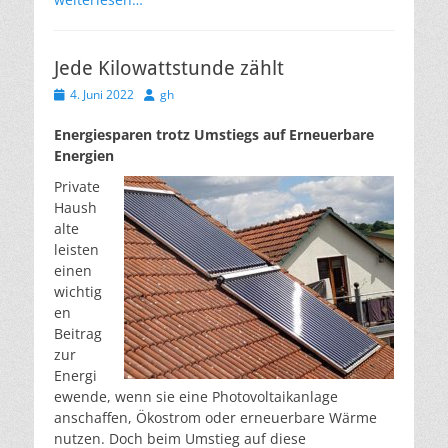
Jede Kilowattstunde zählt
Veröffentlicht
Autor
4. Juni 2022
gh
am
Energiesparen trotz Umstiegs auf Erneuerbare
Energien
Private
Haush
alte
leisten
einen
wichtig
en
Beitrag
zur
Energi
ewende, wenn sie eine Photovoltaikanlage
anschaffen, Ökostrom oder erneuerbare Wärme
nutzen. Doch beim Umstieg auf diese