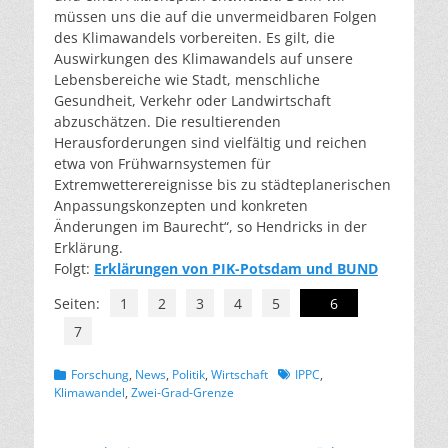
müssen uns die auf die unvermeidbaren Folgen
des Klimawandels vorbereiten. Es gilt, die
Auswirkungen des Klimawandels auf unsere
Lebensbereiche wie Stadt, menschliche
Gesundheit, Verkehr oder Landwirtschaft
abzuschätzen. Die resultierenden
Herausforderungen sind vielfältig und reichen
etwa von Frühwarnsystemen für
Extremwetterereignisse bis zu städteplanerischen
Anpassungskonzepten und konkreten
Änderungen im Baurecht“, so Hendricks in der
Erklärung.
Folgt:
Erklärungen von PIK-Potsdam und BUND
Seiten:
1
2
3
4
5
6
7
Kategorien
Schlagworte
Forschung
,
News
,
Politik
,
Wirtschaft
IPPC
,
Klimawandel
,
Zwei-Grad-Grenze