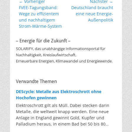
Beitragsnavigation
← Vorheriger
Nächster →
Vorheriger
Nächster
FVEE-Tagungsband:
Deutschland braucht
Beitrag:
Beitrag:
Wege zu effizientem
eine neue Energie-
und nachhaltigem
Außenpolitik
Strom-Wärme-System
– Energie für die Zukunft –
SOLARIFY, das unabhängige Informationsportal für
Nachhaltigkeit, Kreislaufwirtschaft,
Erneuerbare Energien, Klimawandel und Energiewende.
Verwandte Themen
DEScycle: Metalle aus Elektroschrott ohne
Hochofen gewinnen
Elektroschrott gilt als Müll. Dabei stecken darin
Metalle, die weltweit knapp werden. Eine neue
Anlage in England gewinnt Gold, Kupfer und
Palladium heraus, in einem Bad bei 50 bis 80
Grad, statt wie bisher im Hochofen. Klassisches