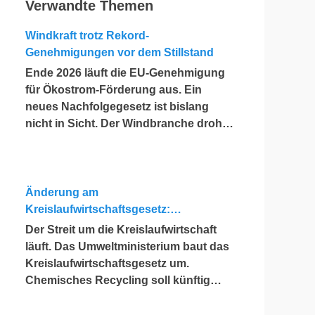
Verwandte Themen
Windkraft trotz Rekord-
Genehmigungen vor dem Stillstand
Ende 2026 läuft die EU-Genehmigung
für Ökostrom-Förderung aus. Ein
neues Nachfolgegesetz ist bislang
nicht in Sicht. Der Windbranche droht
ein Jahr, in dem sie nichts Neues
anfangen kann. Jahrelang scheiterte
die Windkraft an schleppenden
Genehmigungen. Dieses Problem hat
Änderung am
die Politik tatsächlich gelöst, die
Kreislaufwirtschaftsgesetz:
Verfahren laufen heute deutlich
Chemisches Recycling soll Lücke
Der Streit um die Kreislaufwirtschaft
schneller. Die Halbjahresbilanz der
füllen
läuft. Das Umweltministerium baut das
Branche bestätigt dieses Muster: So
Kreislaufwirtschaftsgesetz um.
viele Windräder wie nie zuvor wurden
Chemisches Recycling soll künftig
genehmigt, doch im ersten Halbjahr
gleichrangig neben dem klassischen
gingen netto nur rund zwei Gigawatt
Recycling stehen. Die Entsorger sehen