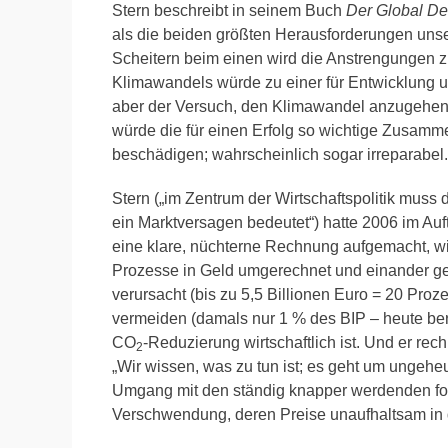
Stern beschreibt in seinem Buch
Der Global De
als die beiden größten Herausforderungen unser
Scheitern beim einen wird die Anstrengungen z
Klimawandels würde zu einer für Entwicklung 
aber der Versuch, den Klimawandel anzugehen
würde die für einen Erfolg so wichtige Zusamm
beschädigen; wahrscheinlich sogar irreparabel.
Stern („im Zentrum der Wirtschaftspolitik muss
ein Marktversagen bedeutet“) hatte 2006 im Auf
eine klare, nüchterne Rechnung aufgemacht, wie
Prozesse in Geld umgerechnet und einander g
verursacht (bis zu 5,5 Billionen Euro = 20 Proz
vermeiden (damals nur 1 % des BIP – heute berei
CO
-Reduzierung wirtschaftlich ist. Und er rech
2
„Wir wissen, was zu tun ist; es geht um ungehe
Umgang mit den ständig knapper werdenden fos
Verschwendung, deren Preise unaufhaltsam in d