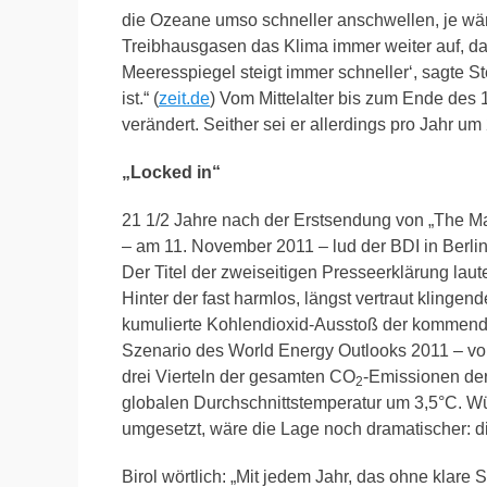
die Ozeane umso schneller anschwellen, je wär
Treibhausgasen das Klima immer weiter auf, da
Meeresspiegel steigt immer schneller‘, sagte S
ist.“ (
zeit.de
) Vom Mittelalter bis zum Ende des 
verändert. Seither sei er allerdings pro Jahr um 
„Locked in“
21 1/2 Jahre nach der Erstsendung von „The Ma
– am 11. November 2011 – lud der BDI in Berlin
Der Titel der zweiseitigen Presseerklärung laute
Hinter der fast harmlos, längst vertraut klinge
kumulierte Kohlendioxid-Ausstoß der kommenden 
Szenario des World Energy Outlooks 2011 – vor
drei Vierteln der gesamten CO
-Emissionen der
2
globalen Durchschnittstemperatur um 3,5°C. W
umgesetzt, wäre die Lage noch dramatischer: d
Birol wörtlich: „Mit jedem Jahr, das ohne klare 