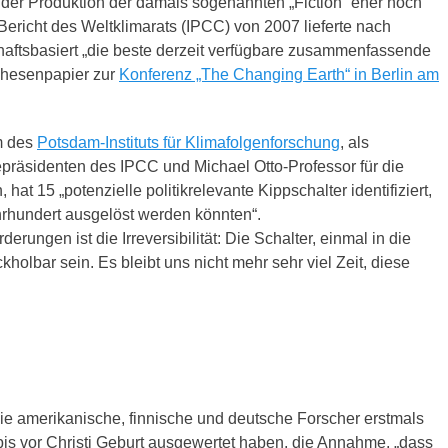
der Produktion der damals sogenannten „Fiction“ eher noch
ericht des Weltklimarats (IPCC) von 2007 lieferte nach
aftsbasiert „die beste derzeit verfügbare zusammenfassende
Thesenpapier zur
Konferenz „The Changing Earth“ in Berlin am
m des
Potsdam-Instituts für Klimafolgenforschung
, als
zepräsidenten des IPCC und Michael Otto-Professor für die
t 15 „potenzielle politikrelevante Kippschalter identifiziert,
rhundert ausgelöst werden könnten“.
ungen ist die Irreversibilität: Die Schalter, einmal in die
holbar sein. Es bleibt uns nicht mehr sehr viel Zeit, diese
die amerikanische, finnische und deutsche Forscher erstmals
s vor Christi Geburt ausgewertet haben, die Annahme, „dass