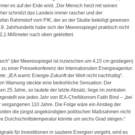
mer es auf der Erde wird. ‚Der Mensch heizt mit seinen
her schmilzt das Landeis immer rascher und der
tefan Rahmstorf vom PIK, der an der Studie beteiligt gewesen
19. Jahrhunderts habe sich der Meeresspiegel praktisch nicht
2,1 Millimeter nach oben geklettert.
rch“ (der Meeresspiegel ist inzwischen um 4,15 cm gestiegen)
 zu einer Pressekonferenz der Internationalen Energieagentur:
te: „IEA warnt: Energie-Zukunft der Welt nicht nachhaltig“.
nden Warnung steckte eine bedrohliche Sensation: Der
25 Jahre, so lautete der letzte Absatz, liege im zentralen
gestellt wie jedes Jahr von IEA-Chefökonom Fatih Birol – „bei
 vergangenen 110 Jahre. Die Folge wäre ein Anstieg der
ürden die jüngst angekündigten politischen Maßnahmen nicht
ie Durchschnittstemperatur könnte um sechs Grad steigen.“
Signale für Investitionen in saubere Energien vergeht, wird es