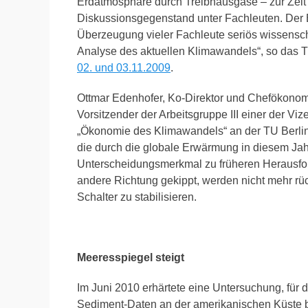
Erdatmosphäre durch Treibhausgase – zur Zeit 
Diskussionsgegenstand unter Fachleuten. Der B
Überzeugung vieler Fachleute seriös wissensch
Analyse des aktuellen Klimawandels“, so das 
02. und 03.11.2009
.
Ottmar Edenhofer, Ko-Direktor und Chefökono
Vorsitzender der Arbeitsgruppe III einer der Vi
„Ökonomie des Klimawandels“ an der TU Berlin, ha
die durch die globale Erwärmung in diesem Jah
Unterscheidungsmerkmal zu früheren Herausforder
andere Richtung gekippt, werden nicht mehr rück
Schalter zu stabilisieren.
Meeresspiegel steigt
Im Juni 2010 erhärtete eine Untersuchung, für 
Sediment-Daten an der amerikanischen Küste bi