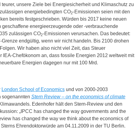
 teurer, unsere Ziele bei Energiesicherheit und Klimaschutz zu
t zulässigen energiebedingten CO
-Emissionen seien mit den
2
en bereits festgeschrieben. Würden bis 2017 keine neuen
n geschaffene energieerzeugende oder -verbrauchende
 2035 zulässigen CO
-Emissionen verursachen. Das bedeutet:
2
2°-Grenze endgültig, wenn wir nicht handeln. Bis 2100 drohen
Folgen. Wir haben also nicht viel Zeit, das Steuer
r IEA-Chefökonom an, dass fossile Energien 2012 weltweit mit
erneuerbare Energien dagegen nur mit 100 Mrd.
r
London School of Economics
und von 2000-2003
m sogenannten
Stern Review – on the economics of climate
 Klimawandels. Edenhofer hält den Stern-Review und den
diskussion: „IPCC has changed the way governments and the
Review has changed the way we think about the economics of
uf Sterns Ehrendoktorwürde am 04.11.2009 in der TU Berlin.