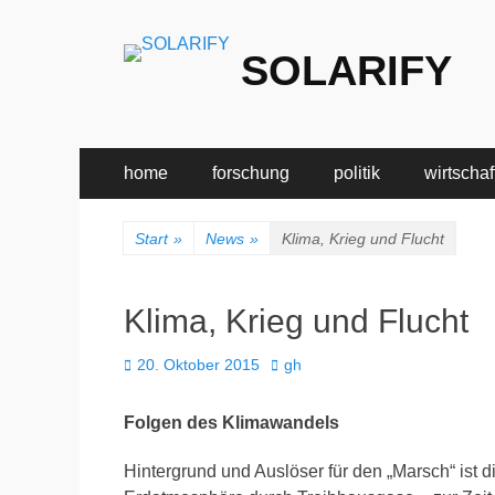
SOLARIFY
Primäres
Zum
home
forschung
politik
wirtschaf
Inhalt
Menü
springen
Start
»
News
»
Klima, Krieg und Flucht
Klima, Krieg und Flucht
Veröffentlicht
Autor
20. Oktober 2015
gh
am
Folgen des Klimawandels
Hintergrund und Auslöser für den „Marsch“ ist