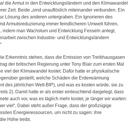
al
die Armut in den Entwicklungsländern und den Klimawandel
er Zeit. Beide „sind unauflöslich miteinander verbunden. Ein
ur Lösung des anderen untergraben. Ein Ignorieren des
und Armutsreduzierung immer feindlicheren Umwelt führen,
, indem man Wachstum und Entwicklung Fesseln anlegt,
enarbeit zwischen Industrie- und Entwicklungsländern
“
 die Erkenntnis stehen, dass die Emission von Treibhausgasen
trag der britischen Regierung unter Tony Blair zum ersten Mal
 viel der Klimawandel kostet. Dafür hatte er physikalische
egenüber gestellt, welche Schäden die Erderwärmung
ent des jährlichen Welt-BIP), und was es kosten würde, sie zu
ts 2). Damit hatte er als erster einleuchtend dargelegt, dass
nete auch vor, was es täglich mehr kostet, je länger wir warten:
uer viel“. Dabei steht außer Frage, dass der großzügige
silen Energieressourcen, um nicht zu sagen: ihre
ie Höhe treibt.