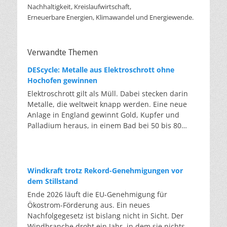
Nachhaltigkeit, Kreislaufwirtschaft,
Erneuerbare Energien, Klimawandel und Energiewende.
Verwandte Themen
DEScycle: Metalle aus Elektroschrott ohne
Hochofen gewinnen
Elektroschrott gilt als Müll. Dabei stecken darin
Metalle, die weltweit knapp werden. Eine neue
Anlage in England gewinnt Gold, Kupfer und
Palladium heraus, in einem Bad bei 50 bis 80
Grad, statt wie bisher im Hochofen. Klassisches
Metallrecycling schmilzt Leiterplatten und
Kabelreste bei mehreren hundert bis über
tausend Grad ein. Energieintensiv und nur im
Windkraft trotz Rekord-Genehmigungen vor
industriellen Großmaßstab möglich. Das Londoner
dem Stillstand
Start-up DEScycle hat im englischen Teesside eine
Ende 2026 läuft die EU-Genehmigung für
Demonstrationsanlage eröffnet, die ohne diese
Ökostrom-Förderung aus. Ein neues
Hitze auskommt: Ein chemisches Bad löst die
Nachfolgegesetz ist bislang nicht in Sicht. Der
Metalle bei 50 bis 80 Grad heraus, statt sie
Windbranche droht ein Jahr, in dem sie nichts