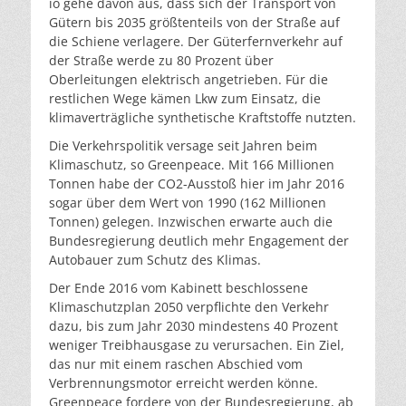
io gehe davon aus, dass sich der Transport von
Gütern bis 2035 größtenteils von der Straße auf
die Schiene verlagere. Der Güterfernverkehr auf
der Straße werde zu 80 Prozent über
Oberleitungen elektrisch angetrieben. Für die
restlichen Wege kämen Lkw zum Einsatz, die
klimaverträgliche synthetische Kraftstoffe nutzten.
Die Verkehrspolitik versage seit Jahren beim
Klimaschutz, so Greenpeace. Mit 166 Millionen
Tonnen habe der CO2-Ausstoß hier im Jahr 2016
sogar über dem Wert von 1990 (162 Millionen
Tonnen) gelegen. Inzwischen erwarte auch die
Bundesregierung deutlich mehr Engagement der
Autobauer zum Schutz des Klimas.
Der Ende 2016 vom Kabinett beschlossene
Klimaschutzplan 2050 verpflichte den Verkehr
dazu, bis zum Jahr 2030 mindestens 40 Prozent
weniger Treibhausgase zu verursachen. Ein Ziel,
das nur mit einem raschen Abschied vom
Verbrennungsmotor erreicht werden könne.
Greenpeace fordere von der Bundesregierung, ab