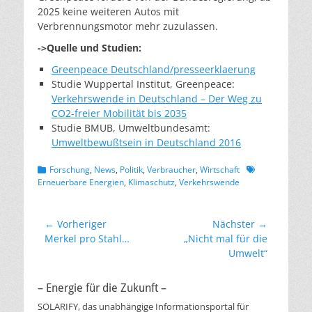
2025 keine weiteren Autos mit
Verbrennungsmotor mehr zuzulassen.
->Quelle und Studien:
Greenpeace Deutschland/presseerklaerung
Studie Wuppertal Institut, Greenpeace:
Verkehrswende in Deutschland – Der Weg zu
CO2-freier Mobilität bis 2035
Studie BMUB, Umweltbundesamt:
Umweltbewußtsein in Deutschland 2016
Kategorien
Schlagworte
Forschung
,
News
,
Politik
,
Verbraucher
,
Wirtschaft
Erneuerbare Energien
,
Klimaschutz
,
Verkehrswende
Beitragsnavigation
← Vorheriger
Nächster →
Vorheriger
Nächster
Merkel pro Stahl…
„Nicht mal für die
Beitrag:
Beitrag:
Umwelt“
– Energie für die Zukunft –
SOLARIFY, das unabhängige Informationsportal für