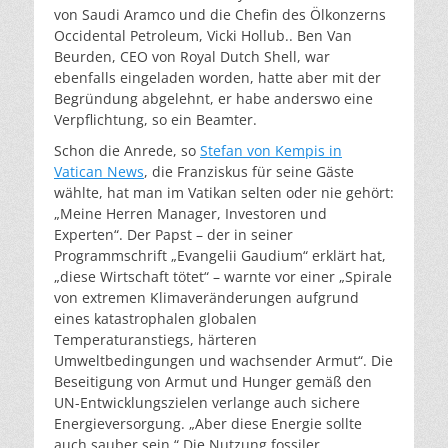
von Saudi Aramco und die Chefin des Ölkonzerns
Occidental Petroleum, Vicki Hollub.. Ben Van
Beurden, CEO von Royal Dutch Shell, war
ebenfalls eingeladen worden, hatte aber mit der
Begründung abgelehnt, er habe anderswo eine
Verpflichtung, so ein Beamter.
Schon die Anrede, so
Stefan von Kempis in
Vatican News
, die Franziskus für seine Gäste
wählte, hat man im Vatikan selten oder nie gehört:
„Meine Herren Manager, Investoren und
Experten“. Der Papst – der in seiner
Programmschrift „Evangelii Gaudium“ erklärt hat,
„diese Wirtschaft tötet“ – warnte vor einer „Spirale
von extremen Klimaveränderungen aufgrund
eines katastrophalen globalen
Temperaturanstiegs, härteren
Umweltbedingungen und wachsender Armut“. Die
Beseitigung von Armut und Hunger gemäß den
UN-Entwicklungszielen verlange auch sichere
Energieversorgung. „Aber diese Energie sollte
auch sauber sein.“ Die Nutzung fossiler