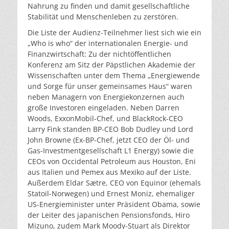
Nahrung zu finden und damit gesellschaftliche
Stabilität und Menschenleben zu zerstören.
Die Liste der Audienz-Teilnehmer liest sich wie ein
„Who is who“ der internationalen Energie- und
Finanzwirtschaft: Zu der nichtöffentlichen
Konferenz am Sitz der Päpstlichen Akademie der
Wissenschaften unter dem Thema „Energiewende
und Sorge für unser gemeinsames Haus“ waren
neben Managern von Energiekonzernen auch
große Investoren eingeladen. Neben Darren
Woods, ExxonMobil-Chef, und BlackRock-CEO
Larry Fink standen BP-CEO Bob Dudley und Lord
John Browne (Ex-BP-Chef, jetzt CEO der Öl- und
Gas-Investmentgesellschaft L1 Energy) sowie die
CEOs von Occidental Petroleum aus Houston, Eni
aus Italien und Pemex aus Mexiko auf der Liste.
Außerdem Eldar Sætre, CEO von Equinor (ehemals
Statoil-Norwegen) und Ernest Moniz, ehemaliger
US-Energieminister unter Präsident Obama, sowie
der Leiter des japanischen Pensionsfonds, Hiro
Mizuno, zudem Mark Moody-Stuart als Direktor