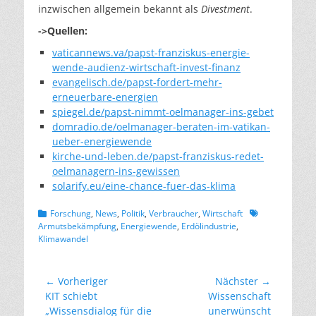
inzwischen allgemein bekannt als
Divestment
.
->Quellen:
vaticannews.va/papst-franziskus-energie-
wende-audienz-wirtschaft-invest-finanz
evangelisch.de/papst-fordert-mehr-
erneuerbare-energien
spiegel.de/papst-nimmt-oelmanager-ins-gebet
domradio.de/oelmanager-beraten-im-vatikan-
ueber-energiewende
kirche-und-leben.de/papst-franziskus-redet-
oelmanagern-ins-gewissen
solarify.eu/eine-chance-fuer-das-klima
Kategorien
Schlagworte
Forschung
,
News
,
Politik
,
Verbraucher
,
Wirtschaft
Armutsbekämpfung
,
Energiewende
,
Erdölindustrie
,
Klimawandel
Beitragsnavigation
← Vorheriger
Nächster →
Vorheriger
Nächster
KIT schiebt
Wissenschaft
Beitrag:
Beitrag:
„Wissensdialog für die
unerwünscht