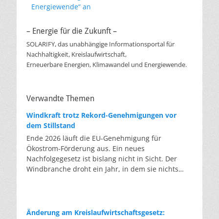
Energiewende“ an
– Energie für die Zukunft –
SOLARIFY, das unabhängige Informationsportal für
Nachhaltigkeit, Kreislaufwirtschaft,
Erneuerbare Energien, Klimawandel und Energiewende.
Verwandte Themen
Windkraft trotz Rekord-Genehmigungen vor
dem Stillstand
Ende 2026 läuft die EU-Genehmigung für
Ökostrom-Förderung aus. Ein neues
Nachfolgegesetz ist bislang nicht in Sicht. Der
Windbranche droht ein Jahr, in dem sie nichts
Neues anfangen kann. Jahrelang scheiterte die
Windkraft an schleppenden Genehmigungen.
Dieses Problem hat die Politik tatsächlich gelöst,
die Verfahren laufen heute deutlich schneller. Die
Änderung am Kreislaufwirtschaftsgesetz: