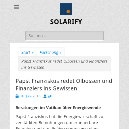
SOLARIFY
Suchen
nach:
Start
»
Forschung
»
Papst Franziskus redet Ölbossen und Finanziers
ins Gewissen
Papst Franziskus redet Ölbossen und
Finanziers ins Gewissen
Veröffentlicht
Autor
10. Juni 2018
gh
am
Beratungen im Vatikan über Energiewende
Papst Franziskus hat die Energiewirtschaft zu
verstärkten Bemühungen um erneuerbare
Energien und um die Versorgung von einer