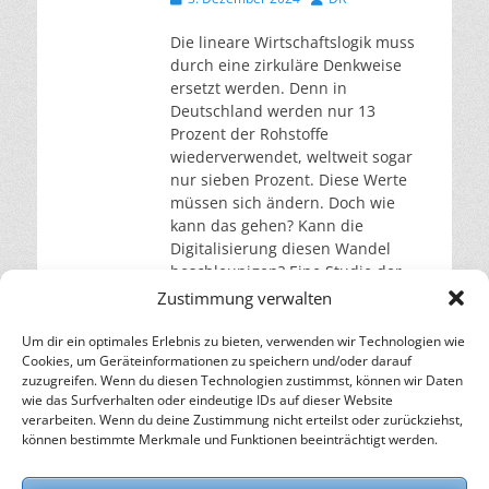
am
Die lineare Wirtschaftslogik muss
durch eine zirkuläre Denkweise
ersetzt werden. Denn in
Deutschland werden nur 13
Prozent der Rohstoffe
wiederverwendet, weltweit sogar
nur sieben Prozent. Diese Werte
müssen sich ändern. Doch wie
kann das gehen? Kann die
Digitalisierung diesen Wandel
beschleunigen? Eine Studie der
Deutschen Akademie der
Zustimmung verwalten
Technikwissenschaften zeigt, wie
digitale Technologien dabei helfen
Um dir ein optimales Erlebnis zu bieten, verwenden wir Technologien wie
Cookies, um Geräteinformationen zu speichern und/oder darauf
können.
weiterlesen…
zuzugreifen. Wenn du diesen Technologien zustimmst, können wir Daten
wie das Surfverhalten oder eindeutige IDs auf dieser Website
verarbeiten. Wenn du deine Zustimmung nicht erteilst oder zurückziehst,
– Energie für die Zukunft –
können bestimmte Merkmale und Funktionen beeinträchtigt werden.
SOLARIFY, das unabhängige Informationsportal für
Nachhaltigkeit, Kreislaufwirtschaft,