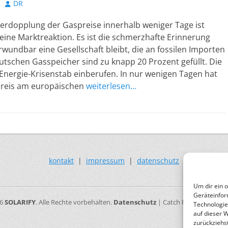
Autor
DR
Verdopplung der Gaspreise innerhalb weniger Tage ist
eine Marktreaktion. Es ist die schmerzhafte Erinnerung
rwundbar eine Gesellschaft bleibt, die an fossilen Importen
utschen Gasspeicher sind zu knapp 20 Prozent gefüllt. Die
Energie-Krisenstab einberufen. In nur wenigen Tagen hat
preis am europäischen
weiterlesen…
kontakt
|
impressum
|
datenschutz
Um dir ein 
Geräteinfor
26
SOLARIFY
. Alle Rechte vorbehalten.
Datenschutz
| Catch Responsive vo
Technologie
auf dieser 
zurückziehs