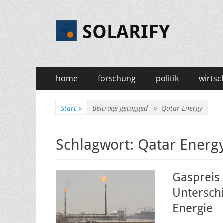
SOLARIFY
Primäres
Zum
home
forschung
politik
wirtsc
Inhalt
Menü
springen
Start
»
Beiträge getagged »
Qatar Energy
Schlagwort:
Qatar Energ
Gaspreis
Unterschi
Energie