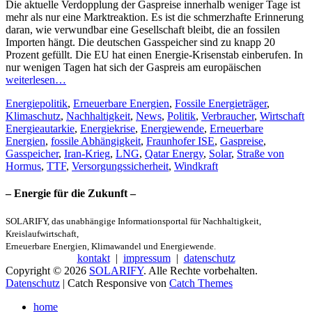
Die aktuelle Verdopplung der Gaspreise innerhalb weniger Tage ist
mehr als nur eine Marktreaktion. Es ist die schmerzhafte Erinnerung
daran, wie verwundbar eine Gesellschaft bleibt, die an fossilen
Importen hängt. Die deutschen Gasspeicher sind zu knapp 20
Prozent gefüllt. Die EU hat einen Energie-Krisenstab einberufen. In
nur wenigen Tagen hat sich der Gaspreis am europäischen
weiterlesen…
Kategorien
Energiepolitik
,
Erneuerbare Energien
,
Fossile Energieträger
,
S
Klimaschutz
,
Nachhaltigkeit
,
News
,
Politik
,
Verbraucher
,
Wirtschaft
Energieautarkie
,
Energiekrise
,
Energiewende
,
Erneuerbare
Energien
,
fossile Abhängigkeit
,
Fraunhofer ISE
,
Gaspreise
,
Gasspeicher
,
Iran-Krieg
,
LNG
,
Qatar Energy
,
Solar
,
Straße von
Hormus
,
TTF
,
Versorgungssicherheit
,
Windkraft
– Energie für die Zukunft –
SOLARIFY, das unabhängige Informationsportal für Nachhaltigkeit,
Kreislaufwirtschaft,
Erneuerbare Energien, Klimawandel und Energiewende.
kontakt
|
impressum
|
datenschutz
Copyright © 2026
SOLARIFY
. Alle Rechte vorbehalten.
Datenschutz
| Catch Responsive von
Catch Themes
Nach
home
oben