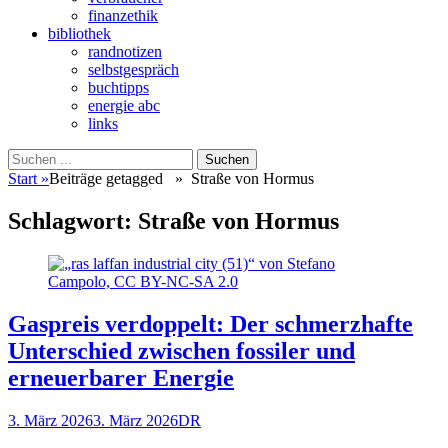
finanzethik
bibliothek
randnotizen
selbstgespräch
buchtipps
energie abc
links
Suchen
Suchen
nach:
Start
»
Beiträge getagged »
Straße von Hormus
Schlagwort:
Straße von Hormus
Gaspreis verdoppelt: Der schmerzhafte
Unterschied zwischen fossiler und
erneuerbarer Energie
Veröffentlicht
Autor
3. März 2026
3. März 2026
DR
am