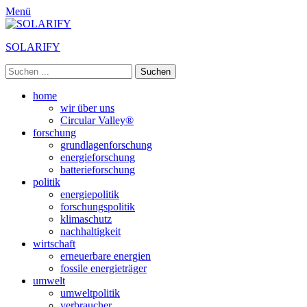
Menü
SOLARIFY
Suchen
nach:
Primäres
Zum
home
Inhalt
wir über uns
Menü
springen
Circular Valley®
forschung
grundlagenforschung
energieforschung
batterieforschung
politik
energiepolitik
forschungspolitik
klimaschutz
nachhaltigkeit
wirtschaft
erneuerbare energien
fossile energieträger
umwelt
umweltpolitik
verbraucher