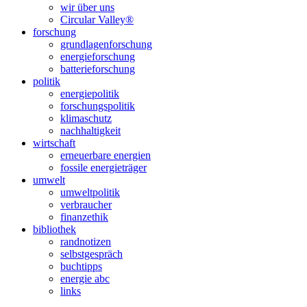
wir über uns
scrollen
Circular Valley®
forschung
grundlagenforschung
energieforschung
batterieforschung
politik
energiepolitik
forschungspolitik
klimaschutz
nachhaltigkeit
wirtschaft
erneuerbare energien
fossile energieträger
umwelt
umweltpolitik
verbraucher
finanzethik
bibliothek
randnotizen
selbstgespräch
buchtipps
energie abc
links