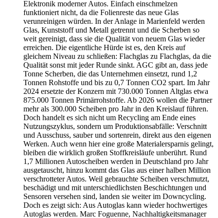
Elektronik moderner Autos. Einfach einschmelzen
funktioniert nicht, da die Folienreste das neue Glas
verunreinigen würden. In der Anlage in Marienfeld werden
Glas, Kunststoff und Metall getrennt und die Scherben so
weit gereinigt, dass sie die Qualität von neuem Glas wieder
erreichen. Die eigentliche Hürde ist es, den Kreis auf
gleichem Niveau zu schließen: Flachglas zu Flachglas, da die
Qualität sonst mit jeder Runde sinkt. AGC gibt an, dass jede
Tonne Scherben, die das Unternehmen einsetzt, rund 1,2
Tonnen Rohstoffe und bis zu 0,7 Tonnen CO2 spart. Im Jahr
2024 ersetzte der Konzern mit 730.000 Tonnen Altglas etwa
875.000 Tonnen Primärrohstoffe. Ab 2026 wollen die Partner
mehr als 300.000 Scheiben pro Jahr in den Kreislauf führen.
Doch handelt es sich nicht um Recycling am Ende eines
Nutzungszyklus, sondern um Produktionsabfälle: Verschnitt
und Ausschuss, sauber und sortenrein, direkt aus den eigenen
Werken. Auch wenn hier eine große Materialersparnis gelingt,
bleiben die wirklich großen Stoffkreisläufe unberührt. Rund
1,7 Millionen Autoscheiben werden in Deutschland pro Jahr
ausgetauscht, hinzu kommt das Glas aus einer halben Million
verschrotteter Autos. Weil gebrauchte Scheiben verschmutzt,
beschädigt und mit unterschiedlichsten Beschichtungen und
Sensoren versehen sind, landen sie weiter im Downcycling.
Doch es zeigt sich: Aus Autoglas kann wieder hochwertiges
Autoglas werden. Marc Foguenne, Nachhaltigkeitsmanager