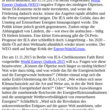
in ihrem aktuellen, am 11.11.2015 in Berlin vorgestellten
World
Energy Outlook (WEO)
negative Folgen des niedrigen Ölpreises.
Wenn Öl-Konzerne nicht mehr investierten, und wenn die
Förderung dadurch stocke, könne das Angebot rapide abfallen und
die Preise entsprechend steigen. Die IEA sieht die Gefahr, dass der
Umstieg auf Erneuerbare Energien hinausgezögert werde. Die
Politik könne jedoch gezielt gegensteuern. Zudem steige die
Abhängigkeit von Ländern, die – wie etwa die arabischen – billig
Öl fördern könnten. Eine kleine Entwarnung gibt die Öl-Preis-
Prognose der IEA aber schließlich doch: Längerfristig – bis 2020 –
dürfte Öl auf dem Weltmarkt allmählich wieder teurer werden. Der
WEO stieß auf heftige Kritik der
EnergyWatchGroup.
Der am 11.11.2015 in Berlin von IEA-Chefökonomen Fatih Birol
vorgestellte
World Energy Outlook 2015
will u.a. Fragen wie diese
beantworten: „Können die Ölpreise noch länger so niedrig bleiben?
Was wäre dazu nötig, und was würde das für die Energiesicherheit
und die Energiewende bedeuten?“ (Wieder einmal zeigt sich die
starke Erdöl-Orientierung der IEA.) Und: „Wie wirken sich neue
Klimaschutzziele auf die Art und Weise aus, in der die Welt ihren
steigenden Energiebedarf deckt?“ Oder:“ Welche Auswirkungen
haben die zunehmende Reichweite der Energieeffizienzmaßnahmen
und die ansteigende Wettbewerbsfähigkeit von erneuerbaren
Energien?“ Schließlich: „Wird sich die Revolution des
unkonventionellen Erdgases auf die ganze Welt ausdehnen, oder