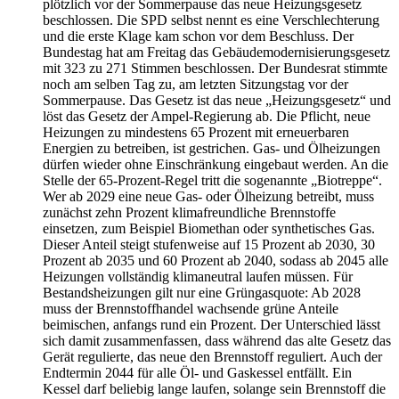
plötzlich vor der Sommerpause das neue Heizungsgesetz
beschlossen. Die SPD selbst nennt es eine Verschlechterung
und die erste Klage kam schon vor dem Beschluss. Der
Bundestag hat am Freitag das Gebäudemodernisierungsgesetz
mit 323 zu 271 Stimmen beschlossen. Der Bundesrat stimmte
noch am selben Tag zu, am letzten Sitzungstag vor der
Sommerpause. Das Gesetz ist das neue „Heizungsgesetz“ und
löst das Gesetz der Ampel-Regierung ab. Die Pflicht, neue
Heizungen zu mindestens 65 Prozent mit erneuerbaren
Energien zu betreiben, ist gestrichen. Gas- und Ölheizungen
dürfen wieder ohne Einschränkung eingebaut werden. An die
Stelle der 65-Prozent-Regel tritt die sogenannte „Biotreppe“.
Wer ab 2029 eine neue Gas- oder Ölheizung betreibt, muss
zunächst zehn Prozent klimafreundliche Brennstoffe
einsetzen, zum Beispiel Biomethan oder synthetisches Gas.
Dieser Anteil steigt stufenweise auf 15 Prozent ab 2030, 30
Prozent ab 2035 und 60 Prozent ab 2040, sodass ab 2045 alle
Heizungen vollständig klimaneutral laufen müssen. Für
Bestandsheizungen gilt nur eine Grüngasquote: Ab 2028
muss der Brennstoffhandel wachsende grüne Anteile
beimischen, anfangs rund ein Prozent. Der Unterschied lässt
sich damit zusammenfassen, dass während das alte Gesetz das
Gerät regulierte, das neue den Brennstoff reguliert. Auch der
Endtermin 2044 für alle Öl- und Gaskessel entfällt. Ein
Kessel darf beliebig lange laufen, solange sein Brennstoff die