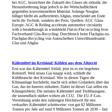
bei AGC, bezeichnet die Zukunft des Glases als zirkulär, die
Herausforderung liege jedoch in der Wirtschaftlichkeit
gegenüber konventionellem Material. Solange Neuglas
billiger bleibt als aufbereitetes Altglas, entscheidet am Ende
nicht die Technik, sondern der Preis. Quellen: AGC Glass
Europe: AGC & Reiling accelerate automotive circularity
with a breakthrough in windshield Flat-to-Flat recycling bvse
Fachverband Glas-Recycling: Durchbruch beim Flachglas-zu-
Flachglas-Recycling von Autoscheiben Umweltbundesamt:
Glas und Altglas
Kältemittel im Kreislauf: Kühlen aus dem Altgerät
Erst war das Kältemittel Abfall, jetzt ist es ein begehrter
Rohstoff. Weil neues Gas knapp wird, schließt die
Kühlbranche den Kreislauf. Wer in diesen Tagen die
Klimaanlage hochdreht, macht sich selten Gedanken über das
Gas, das im Inneren zirkuliert. Dabei ist dieses Gas selbst ein
Klimaproblem: Die meisten Kältemittel sind Treibhausgase,
die tausendfach stärker wirken als CO2. Die EU-F-Gas-
Verordnung senkt den zulässigen Höchstwert für neu
verkauftes Kältemittel schrittweise: von gut 82 Millionen
Tonnen pro Jahr auf rund 9 Millionen Tonnen ab 2030 – fast