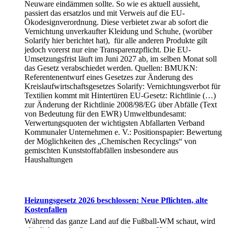
Neuware eindämmen sollte. So wie es aktuell aussieht,
passiert das ersatzlos und mit Verweis auf die EU-
Ökodesignverordnung. Diese verbietet zwar ab sofort die
Vernichtung unverkaufter Kleidung und Schuhe, (worüber
Solarify hier berichtet hat), für alle anderen Produkte gilt
jedoch vorerst nur eine Transparenzpflicht. Die EU-
Umsetzungsfrist läuft im Juni 2027 ab, im selben Monat soll
das Gesetz verabschiedet werden. Quellen: BMUKN:
Referentenentwurf eines Gesetzes zur Änderung des
Kreislaufwirtschaftsgesetzes Solarify: Vernichtungsverbot für
Textilien kommt mit Hintertüren EU-Gesetz: Richtlinie (…)
zur Änderung der Richtlinie 2008/98/EG über Abfälle (Text
von Bedeutung für den EWR) Umweltbundesamt:
Verwertungsquoten der wichtigsten Abfallarten Verband
Kommunaler Unternehmen e. V.: Positionspapier: Bewertung
der Möglichkeiten des „Chemischen Recyclings“ von
gemischten Kunststoffabfällen insbesondere aus
Haushaltungen
Heizungsgesetz 2026 beschlossen: Neue Pflichten, alte
Kostenfallen
Während das ganze Land auf die Fußball-WM schaut, wird