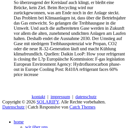
So überzeugend der Kreislauf auch klingt, er bleibt eine
Brücke, kein Ziel. Beim Recycling wird nur
zurückgewonnen, was am Ende noch in der Anlage steckt.
Das Problem bei Klimaanlagen ist, dass über die Betriebsjahre
das Gas entweicht. So gelangen die Treibhausgase in die
Umwelt. Und auch die aufbereiteten Gase werden in Zukunft
vor allem die alten, zunehmend undichten Anlagen am Laufen
halten. Deshalb endet die Ausnahme 2030. Der Umstieg auf
Gase mit niedrigem Treibhauspotenzial wie Propan, CO2
oder die neue R-32-Generation läuft und macht Kühlung
klimafreundlich. Quellen: Daikin LooP: How your refrigerant
is closing the L?p Europäische Kommission: F-gas legislation
European Environment Agency: Hydrofluorocarbon phase-
out in Europe Cooling Post: R410A refrigerant faces 60%
price increase
kontakt
|
impressum
|
datenschutz
Copyright © 2026
SOLARIFY
. Alle Rechte vorbehalten.
Datenschutz
| Catch Responsive von
Catch Themes
Nach
oben
home
scrollen
wir über uns