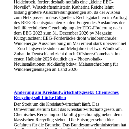
Heidebroek. fordert deshalb notfalls eine „kleine EEG-
Novelle”. Wirtschaftsministerin Katherina Reiche lehnt
bislang größere Ausschreibungsmengen ab, da der Ausbau
zum Netz passen müsse. Quellen: Rechtsgutachten im Auftrag
des BEE: Rechtsgutachten zu den Folgen des Auslaufens der
beihilferechtlichen Genehmigung der EEG-Förderung nach
dem EEG 2023 zum 31. Dezember 2026 pv Magazin:
Kurzgutachten: EEG-Förderlücke droht windbranche.de:
Windenergie-Ausschreibung im Mai erneut stark überzeichnet
– Zuschlagswerte sinken auf Mehrjahrestief iwr: Windkraft-
Zubau in Deutschland zieht durch Offshore-Comeback im
ersten Halbjahr 2026 deutlich an – Photovoltaik-
Neuinstallationen rückläufig bdew: Maiausschreibung für
Windenergieanlagen an Land 2026
Änderung am Kreislaufwirtschaftsgesetz: Chemisches
Recycling soll Lücke füllen
Der Streit um die Kreislaufwirtschaft läuft. Das
Umweltministerium baut das Kreislaufwirtschaftsgesetz um.
Chemisches Recycling soll künftig gleichrangig neben dem
klassischen Recycling stehen. Die Entsorger sehen hier
Gefahren für die Branche. Das Bundesumweltministerium hat