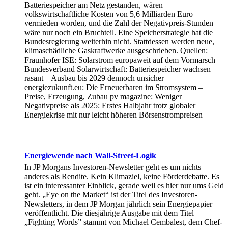
Batteriespeicher am Netz gestanden, wären
volkswirtschaftliche Kosten von 5,6 Milliarden Euro
vermieden worden, und die Zahl der Negativpreis-Stunden
wäre nur noch ein Bruchteil. Eine Speicherstrategie hat die
Bundesregierung weiterhin nicht. Stattdessen werden neue,
klimaschädliche Gaskraftwerke ausgeschrieben. Quellen:
Fraunhofer ISE: Solarstrom europaweit auf dem Vormarsch
Bundesverband Solarwirtschaft: Batteriespeicher wachsen
rasant – Ausbau bis 2029 dennoch unsicher
energiezukunft.eu: Die Erneuerbaren im Stromsystem –
Preise, Erzeugung, Zubau pv magazine: Weniger
Negativpreise als 2025: Erstes Halbjahr trotz globaler
Energiekrise mit nur leicht höheren Börsenstrompreisen
Energiewende nach Wall-Street-Logik
In JP Morgans Investoren-Newsletter geht es um nichts
anderes als Rendite. Kein Klimaziel, keine Förderdebatte. Es
ist ein interessanter Einblick, gerade weil es hier nur ums Geld
geht. „Eye on the Market“ ist der Titel des Investoren-
Newsletters, in dem JP Morgan jährlich sein Energiepapier
veröffentlicht. Die diesjährige Ausgabe mit dem Titel
„Fighting Words” stammt von Michael Cembalest, dem Chef-