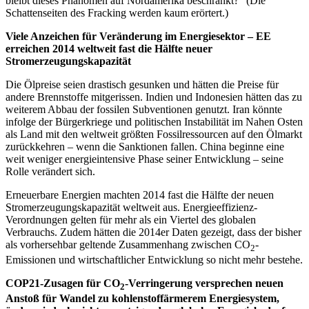
bleibt dieses Phänomen auf Nordamerika beschränkt?“ (Die
Schattenseiten des Fracking werden kaum erörtert.)
Viele Anzeichen für Veränderung im Energiesektor – EE
erreichen 2014
weltweit
fast die Hälfte neuer
Stromerzeugungskapazität
Die Ölpreise seien drastisch gesunken und hätten die Preise für
andere Brennstoffe mitgerissen. Indien und Indonesien hätten das zu
weiterem Abbau der fossilen Subventionen genutzt. Iran könnte
infolge der Bürgerkriege und politischen Instabilität im Nahen Osten
als Land mit den weltweit größten Fossilressourcen auf den Ölmarkt
zurückkehren – wenn die Sanktionen fallen. China beginne eine
weit weniger energieintensive Phase seiner Entwicklung – seine
Rolle verändert sich.
Erneuerbare Energien machten 2014 fast die Hälfte der neuen
Stromerzeugungskapazität weltweit aus. Energieeffizienz-
Verordnungen gelten für mehr als ein Viertel des globalen
Verbrauchs. Zudem hätten die 2014er Daten gezeigt, dass der bisher
als vorhersehbar geltende Zusammenhang zwischen CO
-
2
Emissionen und wirtschaftlicher Entwicklung so nicht mehr bestehe.
COP21-Zusagen für CO
-Verringerung versprechen neuen
2
Anstoß für Wandel zu kohlenstoffärmerem Energiesystem,