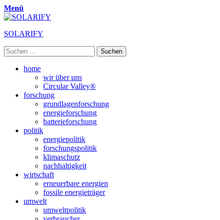
Menü
SOLARIFY
Suchen
nach:
Primäres
Zum
home
Inhalt
wir über uns
Menü
springen
Circular Valley®
forschung
grundlagenforschung
energieforschung
batterieforschung
politik
energiepolitik
forschungspolitik
klimaschutz
nachhaltigkeit
wirtschaft
erneuerbare energien
fossile energieträger
umwelt
umweltpolitik
verbraucher