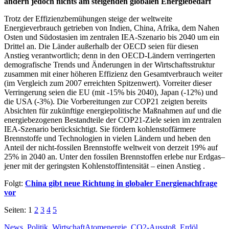
ändern jedoch nichts am steigenden globalen Energiebedarf
Trotz der Effizienzbemühungen steige der weltweite
Energieverbrauch getrieben von Indien, China, Afrika, dem Nahen
Osten und Südostasien im zentralen IEA-Szenario bis 2040 um ein
Drittel an. Die Länder außerhalb der OECD seien für diesen
Anstieg verantwortlich; denn in den OECD-Ländern verringerten
demografische Trends und Änderungen in der Wirtschaftsstruktur
zusammen mit einer höheren Effizienz den Gesamtverbrauch weiter
(im Vergleich zum 2007 erreichten Spitzenwert). Vorreiter dieser
Verringerung seien die EU (mit -15% bis 2040), Japan (-12%) und
die USA (-3%). Die Vorbereitungen zur COP21 zeigten bereits
Absichten für zukünftige energiepolitische Maßnahmen auf und die
energiebezogenen Bestandteile der COP21-Ziele seien im zentralen
IEA-Szenario berücksichtigt. Sie fördern kohlenstoffärmere
Brennstoffe und Technologien in vielen Ländern und heben den
Anteil der nicht-fossilen Brennstoffe weltweit von derzeit 19% auf
25% in 2040 an. Unter den fossilen Brennstoffen erlebe nur Erdgas–
jener mit der geringsten Kohlenstoffintensität – einen Anstieg .
Folgt:
China gibt neue Richtung in globaler Energienachfrage
vor
Seiten:
1
2
3
4
5
Kategorien
Schlagworte
News
,
Politik
,
Wirtschaft
Atomenergie
,
CO2-Ausstoß
,
Erdöl
,