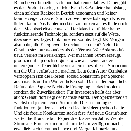
Branche verdoppelten sich innerhalb eines Jahres. Dabei gibt
es das Produkt noch gar nicht: Kein US-Anbieter hat bislang
einen solchen Reaktor in Betrieb genommen und keiner
konnte zeigen, dass er Strom zu wettbewerbsfähigen Kosten
liefern kann. Das Papier merkt dazu trocken an, es fehle noch
der „Machbarkeitsnachweis”. Der Markt kauft hier keine
funktionierende Technologie, sondern setzt auf die Wette,
dass sie eines Tages funktionieren könnte. Legt J.P. Morgan
also nahe, die Energiewende rechne sich nicht? Nein. Der
Gewinn sitzt nur woanders als der Verlust. Wer Solarmodule
baut, verliert im Preiskampf. Wer mit ihnen Strom erzeugt,
produziert ihn jedoch so günstig wie aus keiner anderen
neuen Quelle. Teuer bleibe vor allem eines: diesen Strom rund
um die Uhr verfügbar zu machen. Laut dem Autor Cembalest
verdoppeln sich die Kosten, sobald Solarstrom per Speicher
auch nachts und im Winter fließen soll. Das ist der eigentliche
Befund des Papiers: Nicht die Erzeugung ist das Problem,
sondern die Zuverlässigkeit. Für Investoren heißt das aber
auch: Genau dort liegt der nächste Markt. Der Speicherbedarf
wächst mit jedem neuen Solarpark. Die Technologie
funktioniert (anders als bei den Reaktor-Ideen) schon heute.
Und die fossile Konkurrenz steckt fest: Auf neue Gasturbinen
wartet die Branche laut Papier drei bis sieben Jahre. Wer den
Strom aus Erneuerbaren rund um die Uhr verfügbar macht,
erschließt sich Gewinnchance und Marge. Klimaziel und