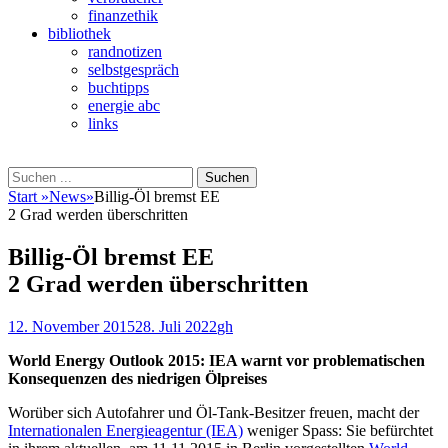
finanzethik
bibliothek
randnotizen
selbstgespräch
buchtipps
energie abc
links
Suchen
Suchen
nach:
Start
»
News
»
Billig-Öl bremst EE
2 Grad werden überschritten
Billig-Öl bremst EE
2 Grad werden überschritten
Veröffentlicht
Autor
12. November 2015
28. Juli 2022
gh
am
World Energy Outlook 2015: IEA warnt vor problematischen
Konsequenzen des niedrigen Ölpreises
Worüber sich Autofahrer und Öl-Tank-Besitzer freuen, macht der
Internationalen Energieagentur (IEA)
weniger Spass: Sie befürchtet