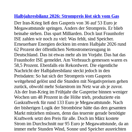
Halbjahresbilanz 2026: Strompreis löst sich vom Gas
Der Iran-Krieg ließ den Gaspreis von 36 auf 53 Euro je
Megawattstunde springen. Anders der Strompreis. Er blieb
beinahe stehen. Das spart Milliarden. Doch laut Fraunhofer
ISE zahlen wir noch zu viel: Was fehlt, sind Speicher.
Erneuerbare Energien deckten im ersten Halbjahr 2026 rund
62 Prozent der öffentlichen Nettostromerzeugung in
Deutschland. Das ist etwas mehr als im Vorjahr. Das hat das
Fraunhofer ISE gemeldet. Am Verbrauch gemessen waren es
58,5 Prozent. Ebenfalls ein Rekordwert. Die eigentliche
Nachricht der Halbjahresbilanz steckt jedoch in den
Preisdaten: So hat sich der Strompreis vom Gaspreis
weitgehend gelöst und die Stunden mit Negativpreisen gehen
zurück, obwohl mehr Solarstrom im Netz war als je zuvor.
Als der Iran-Krieg im Frühjahr die Gaspreise binnen weniger
Wochen um 48 Prozent in die Höhe trieb, produzierte ein
Gaskraftwerk für rund 133 Euro je Megawattstunde. Nach
der bisherigen Logik der Strombörse hätte das den gesamten
Markt mitziehen müssen, denn das teuerste gerade benötigte
Kraftwerk setzt den Preis für alle. Doch im März kostete
Strom im Durchschnitt nur 95 Euro je Megawattstunde, da an
immer mehr Stunden Wind, Sonne und Speicher ausreichten