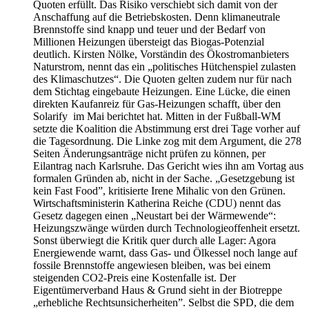
Quoten erfüllt. Das Risiko verschiebt sich damit von der
Anschaffung auf die Betriebskosten. Denn klimaneutrale
Brennstoffe sind knapp und teuer und der Bedarf von
Millionen Heizungen übersteigt das Biogas-Potenzial
deutlich. Kirsten Nölke, Vorständin des Ökostromanbieters
Naturstrom, nennt das ein „politisches Hütchenspiel zulasten
des Klimaschutzes“. Die Quoten gelten zudem nur für nach
dem Stichtag eingebaute Heizungen. Eine Lücke, die einen
direkten Kaufanreiz für Gas-Heizungen schafft, über den
Solarify im Mai berichtet hat. Mitten in der Fußball-WM
setzte die Koalition die Abstimmung erst drei Tage vorher auf
die Tagesordnung. Die Linke zog mit dem Argument, die 278
Seiten Änderungsanträge nicht prüfen zu können, per
Eilantrag nach Karlsruhe. Das Gericht wies ihn am Vortag aus
formalen Gründen ab, nicht in der Sache. „Gesetzgebung ist
kein Fast Food”, kritisierte Irene Mihalic von den Grünen.
Wirtschaftsministerin Katherina Reiche (CDU) nennt das
Gesetz dagegen einen „Neustart bei der Wärmewende“:
Heizungszwänge würden durch Technologieoffenheit ersetzt.
Sonst überwiegt die Kritik quer durch alle Lager: Agora
Energiewende warnt, dass Gas- und Ölkessel noch lange auf
fossile Brennstoffe angewiesen bleiben, was bei einem
steigenden CO2-Preis eine Kostenfalle ist. Der
Eigentümerverband Haus & Grund sieht in der Biotreppe
„erhebliche Rechtsunsicherheiten”. Selbst die SPD, die dem