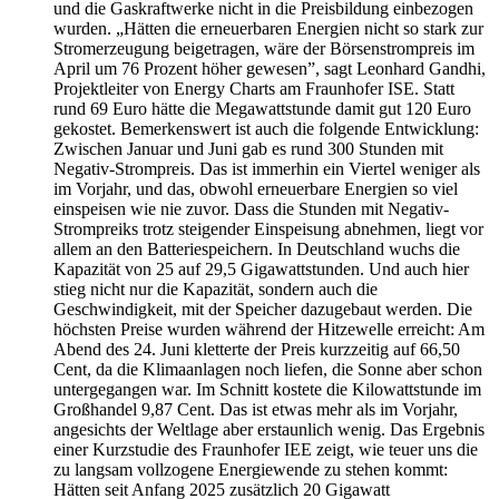
und die Gaskraftwerke nicht in die Preisbildung einbezogen
wurden. „Hätten die erneuerbaren Energien nicht so stark zur
Stromerzeugung beigetragen, wäre der Börsenstrompreis im
April um 76 Prozent höher gewesen”, sagt Leonhard Gandhi,
Projektleiter von Energy Charts am Fraunhofer ISE. Statt
rund 69 Euro hätte die Megawattstunde damit gut 120 Euro
gekostet. Bemerkenswert ist auch die folgende Entwicklung:
Zwischen Januar und Juni gab es rund 300 Stunden mit
Negativ-Strompreis. Das ist immerhin ein Viertel weniger als
im Vorjahr, und das, obwohl erneuerbare Energien so viel
einspeisen wie nie zuvor. Dass die Stunden mit Negativ-
Strompreiks trotz steigender Einspeisung abnehmen, liegt vor
allem an den Batteriespeichern. In Deutschland wuchs die
Kapazität von 25 auf 29,5 Gigawattstunden. Und auch hier
stieg nicht nur die Kapazität, sondern auch die
Geschwindigkeit, mit der Speicher dazugebaut werden. Die
höchsten Preise wurden während der Hitzewelle erreicht: Am
Abend des 24. Juni kletterte der Preis kurzzeitig auf 66,50
Cent, da die Klimaanlagen noch liefen, die Sonne aber schon
untergegangen war. Im Schnitt kostete die Kilowattstunde im
Großhandel 9,87 Cent. Das ist etwas mehr als im Vorjahr,
angesichts der Weltlage aber erstaunlich wenig. Das Ergebnis
einer Kurzstudie des Fraunhofer IEE zeigt, wie teuer uns die
zu langsam vollzogene Energiewende zu stehen kommt:
Hätten seit Anfang 2025 zusätzlich 20 Gigawatt