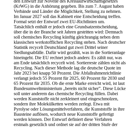
den Entwurf zur Novelle des Kreislaufwirtschaftsgesetzes
(KrWG) in die Anhörung gegeben. Bis zum 7. August haben
Verbände und Länder die Möglichkeit, Stellung zu nehmen.
Im Januar 2027 soll das Kabinett eine Entscheidung treffen.
Formal setzt der Entwurf zwei EU-Richtlinien um.
Tatsächlich enthält er jedoch eine Grundsatzentscheidung,
über die in der Branche seit Jahren gestritten wird: Demnach
soll chemisches Recycling künftig gleichrangig neben dem
klassischen werkstofflichen Recycling stehen. Nach deutscher
Statistik recycelt Deutschland gut zwei Drittel seiner
Siedlungsabfälle. Dafür wird gezählt, was in die Sortieranlage
hineingeht. Die EU rechnet jedoch anders: Es zählt nur, was
am Ende tatsächlich recycelt wird. Sortierreste zählen nicht als
Recycling. Nach dieser Methode lag die deutsche Quote im
Jahr 2023 bei knapp 50 Prozent. Die Abfallrahmenrichtlinie
verlangt jedoch 55 Prozent für 2025, 60 Prozent für 2030 und
65 Prozent für 2035. Ob die erste Marke erreicht wird, ist laut
Bundesumweltministerium „bereits nicht sicher”. Diese Lücke
soll unter anderem das chemische Recycling füllen. Dabei
werden Kunststoffe nicht zerkleinert und eingeschmolzen,
sondern ihre Molekülketten werden zerlegt. Etwa mit
Pyrolyse oder Lösungsmittelverfahren, die Kunststoffe in ihre
Bausteine auflösen, wodurch neue Kunststoffe gefertigt
werden können. Der Entwurf definiert diese Verfahren
erstmals gesetzlich und ordnet sie auf der dritten Stufe der