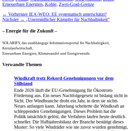
Erneuerbare Energien
,
Kohle
,
Zwei-Grad-Grenze
Beitragsnavigation
Vorheriger
← Vorheriger
IEA-WEO: EE systematisch unterschätzt?
Nächster
Beitrag:
Nächster →
„Unermüdlicher Kämpfer für Nachhaltigkeit“
Beitrag:
– Energie für die Zukunft –
SOLARIFY, das unabhängige Informationsportal für Nachhaltigkeit,
Kreislaufwirtschaft,
Erneuerbare Energien, Klimawandel und Energiewende.
Verwandte Themen
Windkraft trotz Rekord-Genehmigungen vor dem
Stillstand
Ende 2026 läuft die EU-Genehmigung für Ökostrom-
Förderung aus. Ein neues Nachfolgegesetz ist bislang nicht in
Sicht. Der Windbranche droht ein Jahr, in dem sie nichts
Neues anfangen kann. Jahrelang scheiterte die Windkraft an
schleppenden Genehmigungen. Dieses Problem hat die
Politik tatsächlich gelöst, die Verfahren laufen heute deutlich
schneller. Die Halbjahresbilanz der Branche bestätigt dieses
Muster: So viele Windräder wie nie zuvor wurden genehmigt,