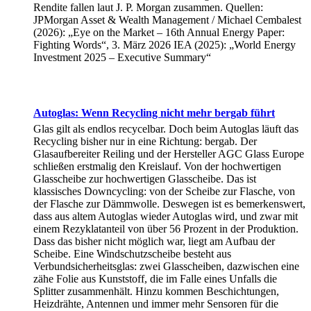
Rendite fallen laut J. P. Morgan zusammen. Quellen:
JPMorgan Asset & Wealth Management / Michael Cembalest
(2026): „Eye on the Market – 16th Annual Energy Paper:
Fighting Words“, 3. März 2026 IEA (2025): „World Energy
Investment 2025 – Executive Summary“
Autoglas: Wenn Recycling nicht mehr bergab führt
Glas gilt als endlos recycelbar. Doch beim Autoglas läuft das
Recycling bisher nur in eine Richtung: bergab. Der
Glasaufbereiter Reiling und der Hersteller AGC Glass Europe
schließen erstmalig den Kreislauf. Von der hochwertigen
Glasscheibe zur hochwertigen Glasscheibe. Das ist
klassisches Downcycling: von der Scheibe zur Flasche, von
der Flasche zur Dämmwolle. Deswegen ist es bemerkenswert,
dass aus altem Autoglas wieder Autoglas wird, und zwar mit
einem Rezyklatanteil von über 56 Prozent in der Produktion.
Dass das bisher nicht möglich war, liegt am Aufbau der
Scheibe. Eine Windschutzscheibe besteht aus
Verbundsicherheitsglas: zwei Glasscheiben, dazwischen eine
zähe Folie aus Kunststoff, die im Falle eines Unfalls die
Splitter zusammenhält. Hinzu kommen Beschichtungen,
Heizdrähte, Antennen und immer mehr Sensoren für die