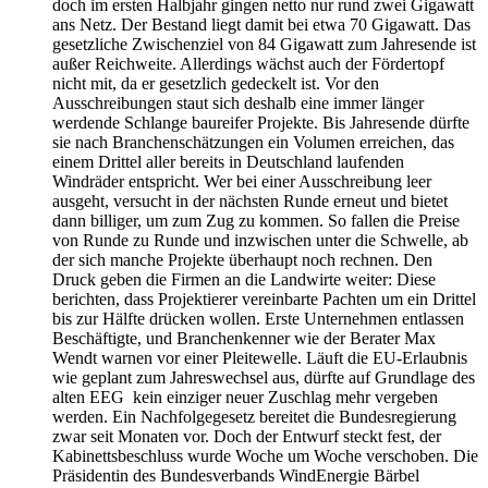
doch im ersten Halbjahr gingen netto nur rund zwei Gigawatt
ans Netz. Der Bestand liegt damit bei etwa 70 Gigawatt. Das
gesetzliche Zwischenziel von 84 Gigawatt zum Jahresende ist
außer Reichweite. Allerdings wächst auch der Fördertopf
nicht mit, da er gesetzlich gedeckelt ist. Vor den
Ausschreibungen staut sich deshalb eine immer länger
werdende Schlange baureifer Projekte. Bis Jahresende dürfte
sie nach Branchenschätzungen ein Volumen erreichen, das
einem Drittel aller bereits in Deutschland laufenden
Windräder entspricht. Wer bei einer Ausschreibung leer
ausgeht, versucht in der nächsten Runde erneut und bietet
dann billiger, um zum Zug zu kommen. So fallen die Preise
von Runde zu Runde und inzwischen unter die Schwelle, ab
der sich manche Projekte überhaupt noch rechnen. Den
Druck geben die Firmen an die Landwirte weiter: Diese
berichten, dass Projektierer vereinbarte Pachten um ein Drittel
bis zur Hälfte drücken wollen. Erste Unternehmen entlassen
Beschäftigte, und Branchenkenner wie der Berater Max
Wendt warnen vor einer Pleitewelle. Läuft die EU-Erlaubnis
wie geplant zum Jahreswechsel aus, dürfte auf Grundlage des
alten EEG kein einziger neuer Zuschlag mehr vergeben
werden. Ein Nachfolgegesetz bereitet die Bundesregierung
zwar seit Monaten vor. Doch der Entwurf steckt fest, der
Kabinettsbeschluss wurde Woche um Woche verschoben. Die
Präsidentin des Bundesverbands WindEnergie Bärbel