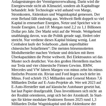
Anlagestrategen der Vermögensverwaltung. Darin wird die
Energiewende nicht als Klimaziel, sondern als Kapitalfrage
behandelt: Jede Technologie wird anhand von Marge,
Stromkosten, Aktienkurs und Wagniskapital gemessen. Der
erste Befund fällt eindeutig aus. Weltweit fließt doppelt so viel
Kapital in erneuerbare Energien, Netze und Speicher wie in
fossile Energien. Laut J.P. Morgan rund 2,2 zu 1,1 Billionen
Dollar pro Jahr. Der Markt setzt auf die Wende. Weitgehend
unabhängig davon, was die Politik gerade sagt, fördert oder
streicht. Nur verdiene dieses Kapital bislang wenig. Laut
Cembalest laufe der Solarboom „dank unprofitabler
chinesischer Solarfirmen“: Die meisten börsennotierten
Modulhersteller machen Verluste und drücken mit ihren
Überkapazitäten die Preise weltweit. Bei Elektroautos sei das
Muster noch deutlicher. Von den großen Herstellern machen
nur Tesla und vier chinesische Firmen Gewinn. BMW,
Mercedes und VW fahren Margen von minus zehn bis minus
fünfzehn Prozent ein. Rivian und Ford liegen noch tiefer im
Minus. Ford schrieb 19,5 Milliarden und General Motors 7,6
Milliarden Dollar auf E-Auto-Projekte ab. Wer seit 2023 auf
E-Auto-Hersteller statt auf klassische Autobauer gesetzt hat,
hat laut Papier draufgezahlt. Dass Investitionen sich nicht an
der Realität orientieren, zeigt sich bei der Atomkraft. In Start-
ups für kleine modulare Reaktoren flossen 2025 rund 1,3
Milliarden Dollar Wagniskapital und die Aktienkurse der