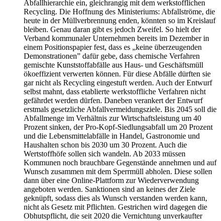
Abfallhierarchie ein, gleichrangig mit dem werkstofflichen
Recycling. Die Hoffnung des Ministeriums: Abfallströme, die
heute in der Müllverbrennung enden, könnten so im Kreislauf
bleiben. Genau daran gibt es jedoch Zweifel. So hielt der
Verband kommunaler Unternehmen bereits im Dezember in
einem Positionspapier fest, dass es „keine überzeugenden
Demonstrationen” dafür gebe, dass chemische Verfahren
gemischte Kunststoffabfälle aus Haus- und Geschäftsmüll
ökoeffizient verwerten können. Für diese Abfälle dürften sie
gar nicht als Recycling eingestuft werden. Auch der Entwurf
selbst mahnt, dass etablierte werkstoffliche Verfahren nicht
gefährdet werden dürfen. Daneben verankert der Entwurf
erstmals gesetzliche Abfallvermeidungsziele. Bis 2045 soll die
Abfallmenge im Verhältnis zur Wirtschaftsleistung um 40
Prozent sinken, der Pro-Kopf-Siedlungsabfall um 20 Prozent
und die Lebensmittelabfälle in Handel, Gastronomie und
Haushalten schon bis 2030 um 30 Prozent. Auch die
Wertstoffhöfe sollen sich wandeln. Ab 2033 müssen
Kommunen noch brauchbare Gegenstände annehmen und auf
Wunsch zusammen mit dem Sperrmüll abholen. Diese sollen
dann über eine Online-Plattform zur Wiederverwendung
angeboten werden. Sanktionen sind an keines der Ziele
geknüpft, sodass dies als Wunsch verstanden werden kann,
nicht als Gesetz mit Pflichten. Gestrichen wird dagegen die
Obhutspflicht, die seit 2020 die Vernichtung unverkaufter