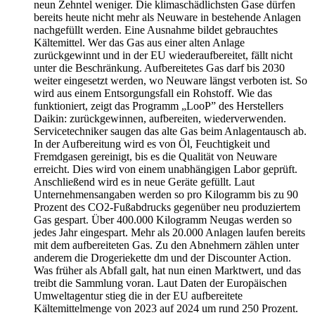
neun Zehntel weniger. Die klimaschädlichsten Gase dürfen
bereits heute nicht mehr als Neuware in bestehende Anlagen
nachgefüllt werden. Eine Ausnahme bildet gebrauchtes
Kältemittel. Wer das Gas aus einer alten Anlage
zurückgewinnt und in der EU wiederaufbereitet, fällt nicht
unter die Beschränkung. Aufbereitetes Gas darf bis 2030
weiter eingesetzt werden, wo Neuware längst verboten ist. So
wird aus einem Entsorgungsfall ein Rohstoff. Wie das
funktioniert, zeigt das Programm „LooP” des Herstellers
Daikin: zurückgewinnen, aufbereiten, wiederverwenden.
Servicetechniker saugen das alte Gas beim Anlagentausch ab.
In der Aufbereitung wird es von Öl, Feuchtigkeit und
Fremdgasen gereinigt, bis es die Qualität von Neuware
erreicht. Dies wird von einem unabhängigen Labor geprüft.
Anschließend wird es in neue Geräte gefüllt. Laut
Unternehmensangaben werden so pro Kilogramm bis zu 90
Prozent des CO2-Fußabdrucks gegenüber neu produziertem
Gas gespart. Über 400.000 Kilogramm Neugas werden so
jedes Jahr eingespart. Mehr als 20.000 Anlagen laufen bereits
mit dem aufbereiteten Gas. Zu den Abnehmern zählen unter
anderem die Drogeriekette dm und der Discounter Action.
Was früher als Abfall galt, hat nun einen Marktwert, und das
treibt die Sammlung voran. Laut Daten der Europäischen
Umweltagentur stieg die in der EU aufbereitete
Kältemittelmenge von 2023 auf 2024 um rund 250 Prozent.