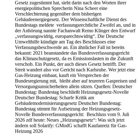
Gesetz zugestimmt hat, sieht darin nach den Worten ihrer
energiepolitischen Sprecherin Nina Scheer eine
Verschlechterung gegenüber dem bisherigen
Gebäudeenergiegesetz. Der Wissenschaftliche Dienst des
Bundestags meldete verfassungsrechtliche Zweifel an, und in
der Anhörung nannte Fachanwalt Remo Klinger den Entwurf
„verfassungswidrig, europarechtswidrig“. Die Deutsche
Umwelthilfe kündigte am Tag des Beschlusses eine
Verfassungsbeschwerde an. Ein ähnlicher Fall ist bereits
bekannt: 2021 beanstandete das Bundesverfassungsgericht
das Klimaschutzgesetz, da es Emissionslasten in die Zukunft
verschob. Ein Punkt, der auch dieses Gesetz betrifft. Der
Streit wandert also vor Gericht nach Karlsruhe. Wer jetzt eine
Gas-Heizung einbaut, kauft ein Versprechen der
Bundesregierung mit, bleibt aber auf teureren Gaspreisen und
Versorgungsunsicherheiten allein sitzen. Quellen: Deutscher
Bundestag: Bundestag beschließt Heizungsgesetz-Novelle
Deutscher Bundestag: Scharfe Kritik am
Gebäudemodernisierungsgesetz Deutscher Bundestag:
Bundestag stimmt für Aufsetzung der Heizungsgesetz-
Novelle Bundesverfassungsgericht: Beschluss vom 9. Juli
2026 zdf heute: Neues „Heizungsgesetz“: Was sich jetzt
ändern soll Solarify: GModG schafft Kaufanreiz für Gas-
Heizung 2026