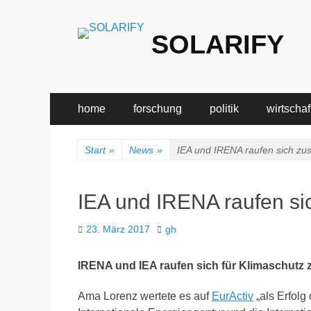
SOLARIFY
Primäres
Zum
home
forschung
politik
wirtschaf
Inhalt
Menü
springen
Start
»
News
»
IEA und IRENA raufen sich z
IEA und IRENA raufen s
Veröffentlicht
Autor
23. März 2017
gh
am
IRENA und IEA raufen sich für Klimaschut
Ama Lorenz wertete es auf
EurActiv
„als Erfolg