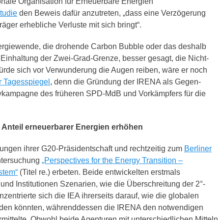
ionale Organisation für Erneuerbare Energien
tudie
den Beweis dafür anzutreten, „dass eine Verzögerung
ger erhebliche Verluste mit sich bringt“.
Energiewende, die drohende Carbon Bubble oder das deshalb
Einhaltung der Zwei-Grad-Grenze, besser gesagt, die Nicht-
rde sich vor Verwunderung die Augen reiben, wäre er noch
r Tagesspiegel
, denn die Gründung der IRENA als Gegen-
bbykampagne des früheren SPD-MdB und Vorkämpfers für die
 Anteil erneuerbarer Energien erhöhen
ungen ihrer G20-Präsidentschaft und rechtzeitig zum
Berliner
ntersuchung
„Perspectives for the Energy Transition –
stem“
(Titel re.) erbeten. Beide entwickelten erstmals
und Institutionen Szenarien, wie die Überschreitung der 2°-
zentrierte sich die IEA ihrerseits darauf, wie die globalen
rden könnten, währenddessen die IRENA den notwendigen
mittelte. Obwohl beide Agenturen mit unterschiedlichen Mitteln