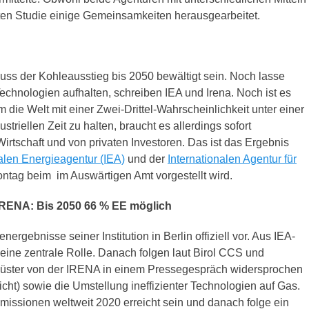
ten Studie einige Gemeinsamkeiten herausgearbeitet.
muss der Kohleausstieg bis 2050 bewältigt sein. Noch lasse
Technologien aufhalten, schreiben IEA und Irena. Noch ist es
 die Welt mit einer Zwei-Drittel-Wahrscheinlichkeit unter einer
triellen Zeit zu halten, braucht es allerdings sofort
irtschaft und von privaten Investoren. Das ist das Ergebnis
nalen Energieagentur (IEA)
und der
Internationalen Agentur für
ontag beim im Auswärtigen Amt vorgestellt wird.
 IRENA: Bis 2050 66 % EE möglich
nergebnisse seiner Institution in Berlin offiziell vor. Aus IEA-
z eine zentrale Rolle. Danach folgen laut Birol CCS und
üster von der IRENA in einem Pressegespräch widersprochen
ht) sowie die Umstellung ineffizienter Technologien auf Gas.
missionen weltweit 2020 erreicht sein und danach folge ein