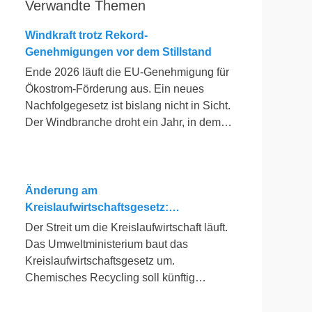
Verwandte Themen
Windkraft trotz Rekord-
Genehmigungen vor dem Stillstand
Ende 2026 läuft die EU-Genehmigung für
Ökostrom-Förderung aus. Ein neues
Nachfolgegesetz ist bislang nicht in Sicht.
Der Windbranche droht ein Jahr, in dem
sie nichts Neues anfangen kann.
Jahrelang scheiterte die Windkraft an
schleppenden Genehmigungen. Dieses
Problem hat die Politik tatsächlich gelöst,
Änderung am
die Verfahren laufen heute deutlich
Kreislaufwirtschaftsgesetz:
schneller. Die Halbjahresbilanz der
Chemisches Recycling soll Lücke
Der Streit um die Kreislaufwirtschaft läuft.
Branche bestätigt dieses Muster: So viele
füllen
Das Umweltministerium baut das
Windräder wie nie zuvor wurden
Kreislaufwirtschaftsgesetz um.
genehmigt, doch im ersten Halbjahr
Chemisches Recycling soll künftig
gingen netto nur rund zwei Gigawatt ans
gleichrangig neben dem klassischen
Netz. Der Bestand liegt damit bei etwa 70
Recycling stehen. Die Entsorger sehen