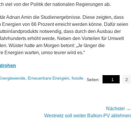
h viel von der Politik der nationalen Regierungen ab.
tär Adnan Amin die Studienergebnisse. Diese zeigten, dass
n Energien von 66 Prozent erreicht werden könne. Dafür seien
Bruttoinlandprodukts notwendig, dass durch den Ausbau der
 Jahrhunderts erhöht werde. Neben den Vorteilen für Umwelt
n. Wüster hatte am Morgen betont: „Je länger die
e Energien warten, umso teurer wird es.“
 drohen
Energiewende
,
Erneuerbare Energien
,
fossile
Seiten:
1
2
Nächster →
Nächster
Westnetz soll weiter Balkon-PV ablehnen
Beitrag: