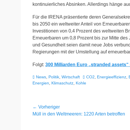
kontinuierliches Absinken. Allerdings hänge auc
Für die IRENA präsentierte deren Generalsekre
bis 2050 ein weltweiter Anteil von Erneuerbare
Investitionen von 0,4 Prozent des weltweiten 
Erneuerbaren um 0,8 Prozent bis zur Mitte des
und Gesundheit seien damit neue Jobs verbunde
Regierungen mit der Umstellung auf erneuerbar
Folgt:
300 Milliarden Euro „stranded assets“
Kategorien
Schlagworte
News
,
Politik
,
Wirtschaft
CO2
,
Energieeffizienz
,
Energien
,
Klimaschutz
,
Kohle
Beitragsnavigation
← Vorheriger
Vorheriger
Müll in den Weltmeeren: 1220 Arten betroffen
Beitrag: