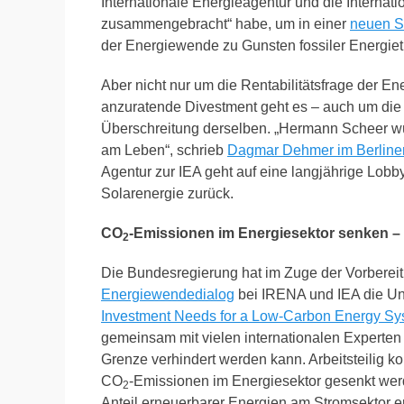
Internationale Energieagentur und die Internat
zusammengebracht“ habe, um in einer
neuen S
der Energiewende zu Gunsten fossiler Energieträ
Aber nicht nur um die Rentabilitätsfrage der 
anzuratende Divestment geht es – auch um die 
Überschreitung derselben. „Hermann Scheer wü
am Leben“,
schrieb
Dagmar Dehmer im Berline
Agentur zur IEA geht auf eine langjährige Lo
Solarenergie zurück.
CO
-Emissionen im Energiesektor senken –
2
Die Bundesregierung hat im Zuge der Vorbereit
Energiewendedialog
bei IRENA und IEA die U
Investment Needs for a Low-Carbon Energy Sy
gemeinsam mit vielen internationalen Experten 
Grenze verhindert werden kann. Arbeitsteilig kon
CO
-Emissionen im Energiesektor gesenkt we
2
Anteil erneuerbarer Energien am Stromsektor er