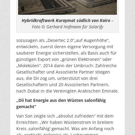
Hybridkraftwerk Kuraymat südlich von Kairo
–
Foto © Gerhard Hofmann für Solarify
sozusagen als „Desertec 2.0“„auf Augenhöhe“,
entwickeln, zuerst deren eigene Versorgung mit
sauberer Energie sicherstellen, als Basis auch für
günstigen Export von „grünen Elektronen“ oder
„Molekülen“. 2014 dann der Umbruch: Zahlreiche
Gesellschafter und Assoziierte Partner stiegen
aus, die Dii zog um, unterstützt von drei
Gesellschaftern und 20 Assoziierten Partnern,
nach Dubai in die Vereinigten Arabischen Emirate.
„Dii hat Energie aus den Wüsten salonfähig
gemacht“
Van Son zeigte sich „absolut zufrieden“ mit dem
Erreichten: „Wir haben Wüstenstrom in breitem
Kreis ‚salonfähig‘ gemacht. Was am Anfang noch
als ‚exotisch‘, teilweise als ‚Lachnummer‘