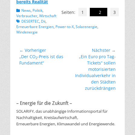
bereits Realität
Kategorien
News
,
Politik
,
Seiten:
1
2
3
Schlagworte
Verbraucher
,
Wirtschaft
DESERTEC
,
Dii
,
Erneuerbare Energien
,
Power-to-X
,
Solarenergie
,
Windenergie
Beitragsnavigation
← Vorheriger
Nächster →
Vorheriger
Nächster
„Der CO
-Preis ist das
„Ein Euro pro Tag-
2
Beitrag:
Beitrag:
Fundament“
Tickets“ sollen
motorisierten
Individualverkehr in
den Städten
zurückdrängen
– Energie für die Zukunft –
SOLARIFY, das unabhängige Informationsportal für
Nachhaltigkeit, Kreislaufwirtschaft,
Erneuerbare Energien, Klimawandel und Energiewende.