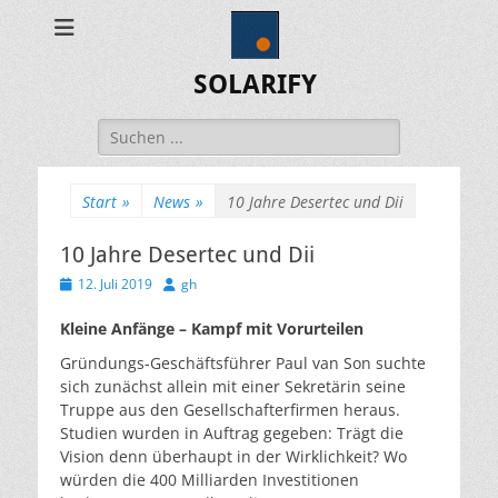
SOLARIFY
Suchen
nach:
Start
»
News
»
10 Jahre Desertec und Dii
10 Jahre Desertec und Dii
Veröffentlicht
Autor
12. Juli 2019
gh
am
Kleine Anfänge – Kampf mit Vorurteilen
Gründungs-Geschäftsführer Paul van Son suchte
sich zunächst allein mit einer Sekretärin seine
Truppe aus den Gesellschafterfirmen heraus.
Studien wurden in Auftrag gegeben: Trägt die
Vision denn überhaupt in der Wirklichkeit? Wo
würden die 400 Milliarden Investitionen