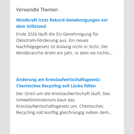
Verwandte Themen
Windkraft trotz Rekord-Genehmigungen vor
dem Stillstand
Ende 2026 läuft die EU-Genehmigung für
Ökostrom-Förderung aus. Ein neues
Nachfolgegesetz ist bislang nicht in Sicht. Der
Windbranche droht ein Jahr, in dem sie nichts
Neues anfangen kann. Jahrelang scheiterte die
Windkraft an schleppenden Genehmigungen.
Dieses Problem hat die Politik tatsächlich gelöst,
die Verfahren laufen heute deutlich schneller. Die
Änderung am Kreislaufwirtschaftsgesetz:
Halbjahresbilanz der Branche bestätigt dieses
Chemisches Recycling soll Lücke füllen
Muster: So viele Windräder wie nie zuvor wurden
Der Streit um die Kreislaufwirtschaft läuft. Das
genehmigt, doch im ersten Halbjahr gingen netto
Umweltministerium baut das
nur rund zwei Gigawatt ans Netz. Der Bestand
Kreislaufwirtschaftsgesetz um. Chemisches
liegt damit bei etwa 70 Gigawatt. Das gesetzliche
Recycling soll künftig gleichrangig neben dem
Zwischenziel von 84 Gigawatt zum Jahresende ist
klassischen Recycling stehen. Die Entsorger sehen
außer Reichweite. Allerdings wächst auch der
hier Gefahren für die Branche. Das
Fördertopf nicht mit, da er gesetzlich gedeckelt
Bundesumweltministerium hat den Entwurf zur