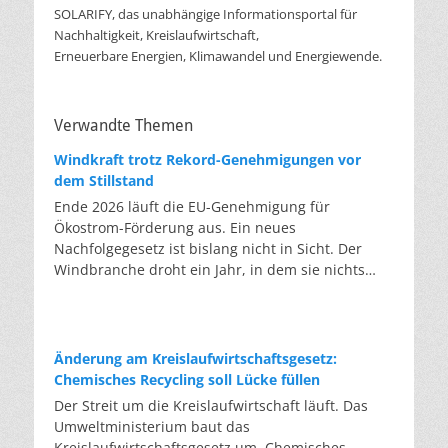
SOLARIFY, das unabhängige Informationsportal für
Nachhaltigkeit, Kreislaufwirtschaft,
Erneuerbare Energien, Klimawandel und Energiewende.
Verwandte Themen
Windkraft trotz Rekord-Genehmigungen vor
dem Stillstand
Ende 2026 läuft die EU-Genehmigung für
Ökostrom-Förderung aus. Ein neues
Nachfolgegesetz ist bislang nicht in Sicht. Der
Windbranche droht ein Jahr, in dem sie nichts
Neues anfangen kann. Jahrelang scheiterte die
Windkraft an schleppenden Genehmigungen.
Dieses Problem hat die Politik tatsächlich gelöst,
die Verfahren laufen heute deutlich schneller. Die
Änderung am Kreislaufwirtschaftsgesetz:
Halbjahresbilanz der Branche bestätigt dieses
Chemisches Recycling soll Lücke füllen
Muster: So viele Windräder wie nie zuvor wurden
Der Streit um die Kreislaufwirtschaft läuft. Das
genehmigt, doch im ersten Halbjahr gingen netto
Umweltministerium baut das
nur rund zwei Gigawatt ans Netz. Der Bestand
Kreislaufwirtschaftsgesetz um. Chemisches