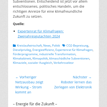
Subventionen. Entscheidend ist jetzt vor allem
entschlossenes, politisches Handeln, um die
richtigen Anreize für eine klimafreundliche
Zukunft zu setzen.
Quelle:
Expertenrat für Klimafragen:
Zweijahresgutachten 2024
Kategorien
Schlagworte
Kreislaufwirtschaft
,
News
,
Politik
CO2-Bepreisung
,
Dieselprivileg
,
Energieeffizienz
,
Expertenrat für Klimafragen
,
Förderprogramme
,
industrielle Transformation
,
Klimakabinett
,
Klimapolitik
,
klimaschädliche Subventionen
,
Klimaziele
,
sozialer Ausgleich
,
Verkehrssektor
Beitragsnavigation
← Vorheriger
Nächster →
Vorheriger
Nächster
Netzausbau zeigt
Roboter lernen das
Beitrag:
Beitrag:
Wirkung – Strom
Zerlegen von Elektronik
kommt an
– Energie für die Zukunft –