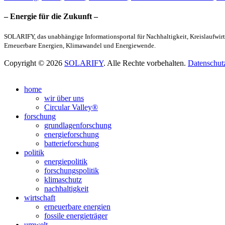
– Energie für die Zukunft –
SOLARIFY, das unabhängige Informationsportal für Nachhaltigkeit, Kreislaufwirt
Erneuerbare Energien, Klimawandel und Energiewende.
Copyright © 2026
SOLARIFY
. Alle Rechte vorbehalten.
Datenschut
Nach
oben
home
scrollen
wir über uns
Circular Valley®
forschung
grundlagenforschung
energieforschung
batterieforschung
politik
energiepolitik
forschungspolitik
klimaschutz
nachhaltigkeit
wirtschaft
erneuerbare energien
fossile energieträger
umwelt