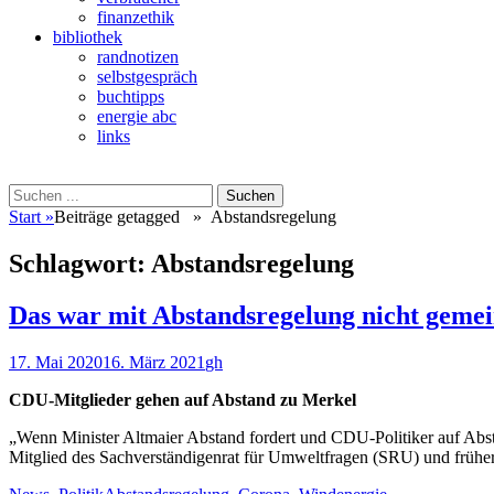
finanzethik
bibliothek
randnotizen
selbstgespräch
buchtipps
energie abc
links
Suchen
Suchen
nach:
Start
»
Beiträge getagged »
Abstandsregelung
Schlagwort:
Abstandsregelung
Das war mit Abstandsregelung nicht gemei
Veröffentlicht
Autor
17. Mai 2020
16. März 2021
gh
am
CDU-Mitglieder gehen auf Abstand zu Merkel
„Wenn Minister Altmaier Abstand fordert und CDU-Politiker auf Absta
Mitglied des Sachverständigenrat für Umweltfragen (SRU) und frühere
Kategorien
Schlagworte