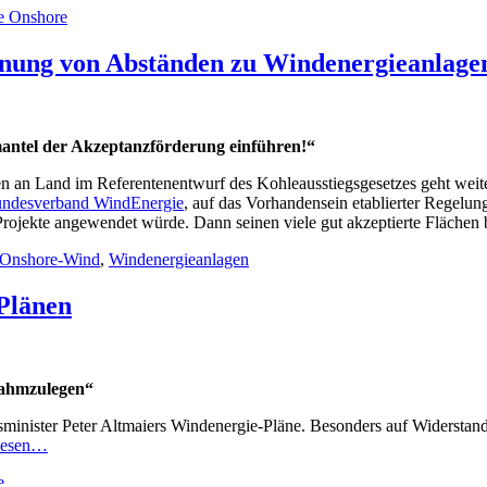
e Onshore
echnung von Abständen zu Windenergieanlag
ntel der Akzeptanzförderung einführen!“
n an Land im Referentenentwurf des Kohleausstiegsgesetzes geht weit
undesverband WindEnergie
, auf das Vorhandensein etablierter Regelun
Projekte angewendet würde. Dann seinen viele gut akzeptierte Flächen 
Onshore-Wind
,
Windenergieanlagen
Plänen
 lahmzulegen“
inister Peter Altmaiers Windenergie-Pläne. Besonders auf Widerstand 
rlesen…
e