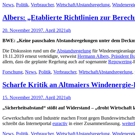
Kategorien
Schlagworte
News
,
Politik
,
Verbraucher
,
Wirtschaft
Abstandsregelung
,
Windenergi
Albers: „Etablierte Richtlinien zur Ber
Veröffentlicht
Autor
20. November 2019
7. April 2021
gh
am
BWE: „Keine pauschalen Abstandsregelungen unter dem Deckma
Die Diskussion rund um die
Abstandsregelung
für Windenergieanlage
19.11.2019 erneut verteidigte, verweist
Hermann Albers, Präsident B
allem, dass die geplante Regelung auch auf sogenannte
Repowering
-
Kategorien
Schlagworte
Forschung
,
News
,
Politik
,
Verbraucher
,
Wirtschaft
Abstandsregelung
,
Scharfe Kritik an Altmaiers Windenergie-
Veröffentlicht
Autor
15. November 2019
7. April 2021
gh
am
„Sicherheitsabstand“ stößt auf Widerstand – „droht Wirtschaft
Gewerkschaften und Industrie machen Front gegen Bundeswirtschaftsm
schreibt das Internetportal
euractiv
in einer Zusammenfassung.
weite
Kategorien
Schlagworte
News
,
Politik
,
Verbraucher
,
Wirtschaft
Abstandsregelung
,
Windenergi