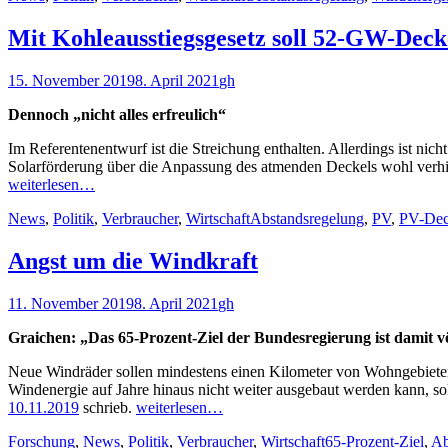
Mit Kohleausstiegsgesetz soll 52-GW-Decke
Veröffentlicht
Autor
15. November 2019
8. April 2021
gh
am
Dennoch „nicht alles erfreulich“
Im Referentenentwurf ist die Streichung enthalten. Allerdings ist nich
Solarförderung über die Anpassung des atmenden Deckels wohl verh
weiterlesen…
Kategorien
Schlagworte
News
,
Politik
,
Verbraucher
,
Wirtschaft
Abstandsregelung
,
PV
,
PV-Dec
Angst um die Windkraft
Veröffentlicht
Autor
11. November 2019
8. April 2021
gh
am
Graichen: „Das 65-Prozent-Ziel der Bundesregierung ist damit v
Neue Windräder sollen mindestens einen Kilometer von Wohngebieten 
Windenergie auf Jahre hinaus nicht weiter ausgebaut werden kann, so
10.11.2019
schrieb.
weiterlesen…
Kategorien
Schlagworte
Forschung
,
News
,
Politik
,
Verbraucher
,
Wirtschaft
65-Prozent-Ziel
,
Ab