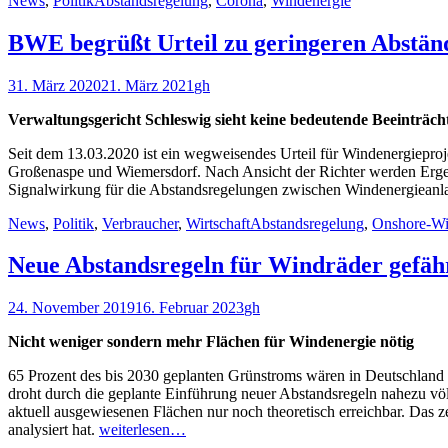
News
,
Politik
Abstandsregelung
,
Corona
,
Windenergie
BWE begrüßt Urteil zu geringeren Abstän
Veröffentlicht
Autor
31. März 2020
21. März 2021
gh
am
Verwaltungsgericht Schleswig sieht keine bedeutende Beeinträc
Seit dem 13.03.2020 ist ein wegweisendes Urteil für Windenergieproj
Großenaspe und Wiemersdorf. Nach Ansicht der Richter werden Ergebn
Signalwirkung für die Abstandsregelungen zwischen Windenergieanl
Kategorien
Schlagworte
News
,
Politik
,
Verbraucher
,
Wirtschaft
Abstandsregelung
,
Onshore-Wi
Neue Abstandsregeln für Windräder gefäh
Veröffentlicht
Autor
24. November 2019
16. Februar 2023
gh
am
Nicht weniger sondern mehr Flächen für Windenergie nötig
65 Prozent des bis 2030 geplanten Grünstroms wären in Deutschland
droht durch die geplante Einführung neuer Abstandsregeln nahezu vö
aktuell ausgewiesenen Flächen nur noch theoretisch erreichbar. Das z
analysiert hat.
weiterlesen…