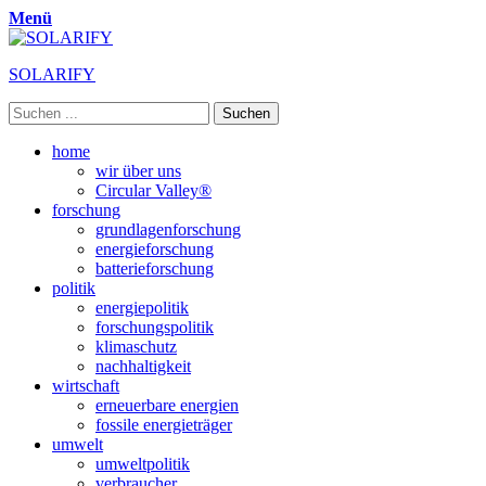
Menü
SOLARIFY
Suchen
nach:
Primäres
Zum
home
Inhalt
wir über uns
Menü
springen
Circular Valley®
forschung
grundlagenforschung
energieforschung
batterieforschung
politik
energiepolitik
forschungspolitik
klimaschutz
nachhaltigkeit
wirtschaft
erneuerbare energien
fossile energieträger
umwelt
umweltpolitik
verbraucher