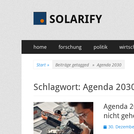
SOLARIFY
Primäres
Zum
home
forschung
politik
wirtsc
Inhalt
Menü
springen
Start
»
Beiträge getagged »
Agenda 2030
Schlagwort:
Agenda 203
Agenda 20
nicht ge
Veröffentlicht
30. Dezembe
am