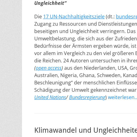
Ungleichheit“
Die
17 UN-Nachhaltigkeitsziele
(dt.:
bundesre
Zugang zu Ressourcen und Dienstleistunge
beseitigen und Ungleichheit verringern.
Das
Umweltbelastung, die sich aus der Zufrieden
Bedürfnisse der Ärmsten ergeben würde, ist
vor allem im Vergleich zu den viel größeren
die Reichen. 24 Autoren untersuchen in ihre
(
open access
)
aus den Niederlanden, USA, Gr
Australien, Nigeria, Ghana, Schweden, Kanad
Beschleunigung“ der menschlichen Einflüsse
Schädigung der Umwelt gekennzeichnet war. 
United Nations
/
Bundesregierung
)
weiterlesen
Klimawandel und Ungleichheit