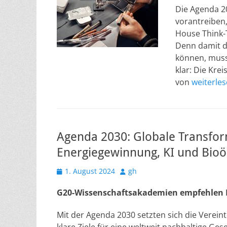
Die Agenda 2
vorantreiben
House Think-
Denn damit di
können, muss
klar: Die Krei
von
weiterle
Agenda 2030: Globale Transfor
Energiegewinnung, KI und Bio
Veröffentlicht
Autor
1. August 2024
gh
am
G20-Wissenschaftsakademien empfehlen 
Mit der Agenda 2030 setzten sich die Verein