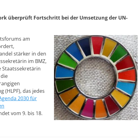
rk überprüft Fortschritt bei der Umsetzung der UN-
itsforums am
rdert,
andel stärker in den
tssekretärin im BMZ,
 Staatssekretärin
 die
rangigen
g (HLPF), das jedes
Agenda 2030 für
en
det vom 9. bis 18.