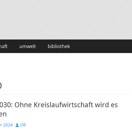
haft
umwelt
bibliothek
0
30: Ohne Kreislaufwirtschaft wird es
hen
Autor
r 2024
DR