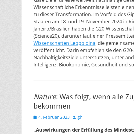
klare Ziele für eine weltweit nachhaltige Gese
Wissenschaftliche Erkenntnisse leisten einen
zu dieser Transformation. Im Vorfeld des Gip
Staaten am 18. und 19. November 2024 in Ri
Janeiro/Brasilien haben die G20-Wissensch
(Science20), darunter laut einer Pressemitt
Wissenschaften Leopoldina
, die gemeinsame
veröffentlicht. Darin empfehlen sie den G2
Nachhaltigkeitsziele unterstützen, unter a
Intelligenz, Bioökonomie, Gesundheit und so
Nature
: Was folgt, wenn alle 
bekommen
Veröffentlicht
Autor
4. Februar 2023
gh
am
„Auswirkungen der Erfüllung des Mindest