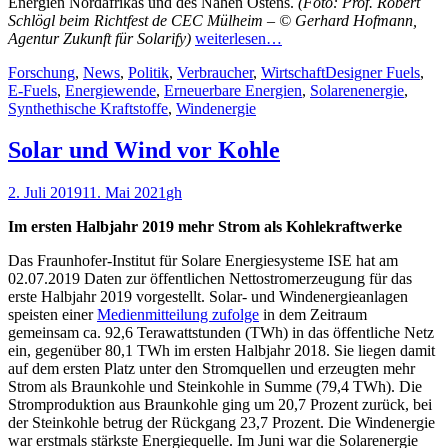
Energien Nordafrikas und des Nahen Ostens.
(Foto: Prof. Robert
Schlögl beim Richtfest de CEC Mülheim – © Gerhard Hofmann,
Agentur Zukunft für Solarify)
weiterlesen…
Kategorien
Schlagworte
Forschung
,
News
,
Politik
,
Verbraucher
,
Wirtschaft
Designer Fuels
,
E-Fuels
,
Energiewende
,
Erneuerbare Energien
,
Solarenenergie
,
Synthethische Kraftstoffe
,
Windenergie
Solar und Wind vor Kohle
Veröffentlicht
Autor
2. Juli 2019
11. Mai 2021
gh
am
Im ersten Halbjahr 2019 mehr Strom als Kohlekraftwerke
Das Fraunhofer-Institut für Solare Energiesysteme ISE hat am
0
2.07.2019
Daten zur öffentlichen Nettostromerzeugung für das
erste Halbjahr 2019 vorgestellt. Solar- und Windenergieanlagen
speisten einer
Medienmitteilung zufolge
in dem Zeitraum
gemeinsam ca. 92,6 Terawattstunden (TWh) in das öffentliche Netz
ein, gegenüber 80,1 TWh im ersten Halbjahr 2018. Sie liegen damit
auf dem ersten Platz unter den Stromquellen und erzeugten mehr
Strom als Braunkohle und Steinkohle in Summe (79,4 TWh). Die
Stromproduktion aus Braunkohle ging um 20,7 Prozent zurück, bei
der Steinkohle betrug der Rückgang 23,7 Prozent. Die Windenergie
war erstmals stärkste Energiequelle. Im Juni war die Solarenergie