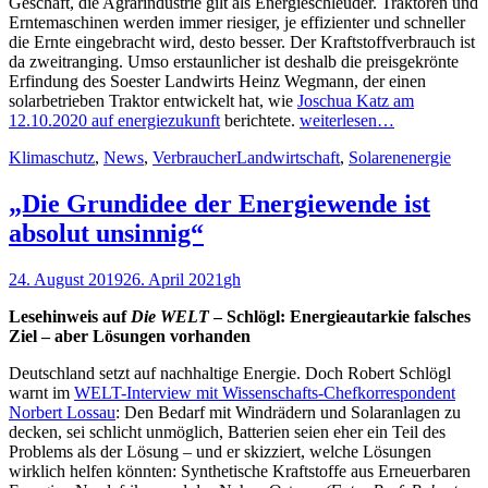
Geschäft, die Agrarindustrie gilt als Energieschleuder. Traktoren und
Erntemaschinen werden immer riesiger, je effizienter und schneller
die Ernte eingebracht wird, desto besser. Der Kraftstoffverbrauch ist
da zweitranging. Umso erstaunlicher ist deshalb die preisgekrönte
Erfindung des Soester Landwirts Heinz Wegmann, der einen
solarbetrieben Traktor entwickelt hat, wie
Joschua Katz am
12.10.2020 auf energiezukunft
berichtete.
weiterlesen…
Kategorien
Schlagworte
Klimaschutz
,
News
,
Verbraucher
Landwirtschaft
,
Solarenenergie
„Die Grundidee der Energiewende ist
absolut unsinnig“
Veröffentlicht
Autor
24. August 2019
26. April 2021
gh
am
Lesehinweis auf
Die WELT
– Schlögl: Energieautarkie falsches
Ziel – aber Lösungen vorhanden
Deutschland setzt auf nachhaltige Energie. Doch Robert Schlögl
warnt im
WELT-Interview mit Wissenschafts-
Chefkorrespondent
Norbert Lossau
: Den Bedarf mit Windrädern und Solaranlagen zu
decken, sei schlicht unmöglich, Batterien seien eher ein Teil des
Problems als der Lösung – und er skizziert, welche Lösungen
wirklich helfen könnten: Synthetische Kraftstoffe aus Erneuerbaren