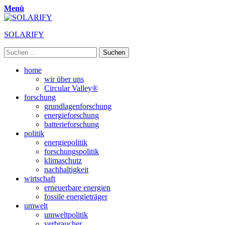
Menü
SOLARIFY
Suchen
nach:
Primäres
Zum
home
Inhalt
wir über uns
Menü
springen
Circular Valley®
forschung
grundlagenforschung
energieforschung
batterieforschung
politik
energiepolitik
forschungspolitik
klimaschutz
nachhaltigkeit
wirtschaft
erneuerbare energien
fossile energieträger
umwelt
umweltpolitik
verbraucher