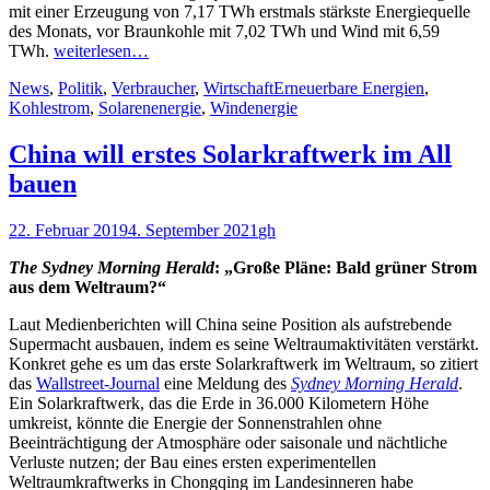
mit einer Erzeugung von 7,17 TWh erstmals stärkste Energiequelle
des Monats, vor Braunkohle mit 7,02 TWh und Wind mit 6,59
TWh.
weiterlesen…
Kategorien
Schlagworte
News
,
Politik
,
Verbraucher
,
Wirtschaft
Erneuerbare Energien
,
Kohlestrom
,
Solarenenergie
,
Windenergie
China will erstes Solarkraftwerk im All
bauen
Veröffentlicht
Autor
22. Februar 2019
4. September 2021
gh
am
The Sydney Morning Herald
: „Große Pläne: Bald grüner Strom
aus dem Weltraum?“
Laut Medienberichten will China seine Position als aufstrebende
Supermacht ausbauen, indem es seine Weltraumaktivitäten verstärkt.
Konkret gehe es um das erste Solarkraftwerk im Weltraum, so zitiert
das
Wallstreet-Journal
eine Meldung des
Sydney Morning Herald
.
Ein Solarkraftwerk, das die Erde in 36.000 Kilometern Höhe
umkreist, könnte die Energie der Sonnenstrahlen ohne
Beeinträchtigung der Atmosphäre oder saisonale und nächtliche
Verluste nutzen; der Bau eines ersten experimentellen
Weltraumkraftwerks in Chongqing im Landesinneren habe