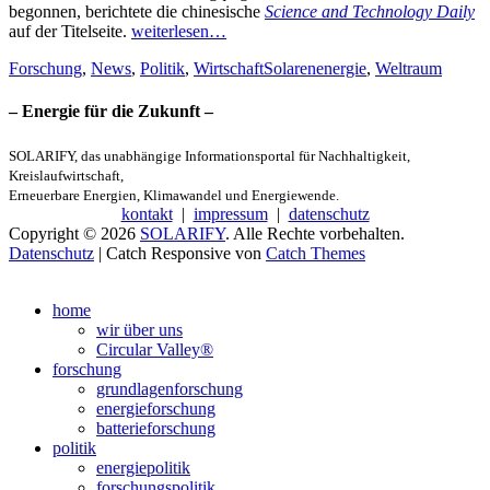
begonnen, berichtete die chinesische
Science and Technology Daily
auf der Titelseite.
weiterlesen…
Kategorien
Schlagworte
Forschung
,
News
,
Politik
,
Wirtschaft
Solarenenergie
,
Weltraum
– Energie für die Zukunft –
SOLARIFY, das unabhängige Informationsportal für Nachhaltigkeit,
Kreislaufwirtschaft,
Erneuerbare Energien, Klimawandel und Energiewende.
kontakt
|
impressum
|
datenschutz
Copyright © 2026
SOLARIFY
. Alle Rechte vorbehalten.
Datenschutz
| Catch Responsive von
Catch Themes
Nach
oben
home
scrollen
wir über uns
Circular Valley®
forschung
grundlagenforschung
energieforschung
batterieforschung
politik
energiepolitik
forschungspolitik