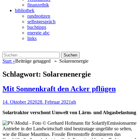
finanzethik
bibliothek
randnotizen
selbstgespräch
buchtipps
energie abc
links
Suchen
Suchen
nach:
Start
»
Beiträge getagged »
Solarenenergie
Schlagwort:
Solarenenergie
Mit Sonnenkraft den Acker pflügen
Veröffentlicht
Autor
14. Oktober 2020
28. Februar 2021
gh
am
Solartraktor verschont Umwelt von Lärm- und Abgasbelastung
Emissionsarme
Antriebe in der Landwirtschaft sind heutzutage ungefähr so selten,
wie die Blaue Mauritius. Fossile Brennstoffe dominieren das