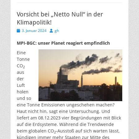
Vorsicht bei „Netto Null“ in der
Klimapolitik!
Veröffentlicht
Autor
3. Januar 2024
gh
am
MPI-BGC: unser Planet reagiert empfindlich
Eine
Tonne
CO
2
aus
der
Luft
holen
und so
eine Tonne Emissionen ungeschehen machen?
Haut nicht hin, sagt eine Untersuchung. Und
liefert am
08.12.2023
vier Begründungen mit Blick
auf die Erdsysteme. Während die Trendwende
beim globalen CO
-Ausstoß auf sich warten lässt,
2
kündigen immer mehr Staaten zur Mitte des