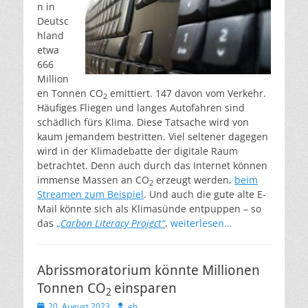
n in
Deutsc
hland
etwa
666
Million
en Tonnen CO
emittiert. 147 davon vom Verkehr.
2
Häufiges Fliegen und langes Autofahren sind
schädlich fürs Klima. Diese Tatsache wird von
kaum jemandem bestritten. Viel seltener dagegen
wird in der Klimadebatte der digitale Raum
betrachtet. Denn auch durch das Internet können
immense Massen an CO
erzeugt werden,
beim
2
Streamen zum Beispiel
. Und auch die gute alte E-
Mail könnte sich als Klimasünde entpuppen – so
das
„
Carbon Literacy Project“
.
weiterlesen…
Abrissmoratorium könnte Millionen
Tonnen CO
einsparen
2
Veröffentlicht
Autor
20. August 2023
gh