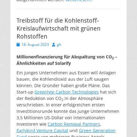
Treibstoff für die Kohlenstoff-
Kreislaufwirtschaft mit grünen
Rohstoffen
Veröffentlicht
Autor
18. August 2023
gh
am
Millionenfinanzierung für Abspaltung von CO
–
2
Ähnlichkeiten auf Solarify
Ein junges Unternehmen aus Essen will Anlagen
bauen, die Kohlendioxid aus der Luft saugen
können. Die Gründer haben große Pläne. Das
Start-up
Greenlyte Carbon Technologies
hat sich
der Reduktion von CO
in der Atmosphäre
2
verschrieben. In einer erfolgreichen ersten
Investitionsrunde konnte das junge Unternehmen
3,5 Millionen US-Dollar von internationalen
Investoren wie
Carbon Removal Partners
,
Earlybird Venture Capital
und
Green Generation
Fund
sowie von mehreren Business Angels