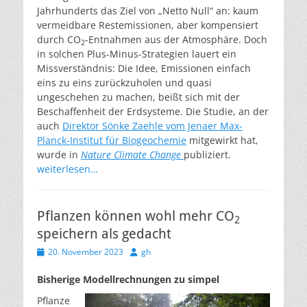
Jahrhunderts das Ziel von „Netto Null“ an: kaum
vermeidbare Restemissionen, aber kompensiert
durch CO
-Entnahmen aus der Atmosphäre. Doch
2
in solchen Plus-Minus-Strategien lauert ein
Missverständnis: Die Idee, Emissionen einfach
eins zu eins zurückzuholen und quasi
ungeschehen zu machen, beißt sich mit der
Beschaffenheit der Erdsysteme. Die Studie, an der
auch
Direktor Sönke Zaehle vom Jenaer Max-
Planck-Institut für Biogeochemie
mitgewirkt hat,
wurde in
Nature Climate Change
publiziert.
weiterlesen…
Pflanzen können wohl mehr CO
2
speichern als gedacht
Veröffentlicht
Autor
20. November 2023
gh
am
Bisherige Modellrechnungen zu simpel
Pflanze