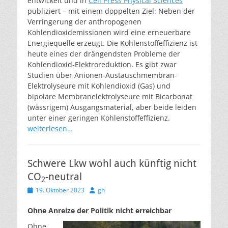
entwickelt und in
Cell Press Physical Sciences
publiziert – mit einem doppelten Ziel: Neben der
Verringerung der anthropogenen
Kohlendioxidemissionen wird eine erneuerbare
Energiequelle erzeugt. Die Kohlenstoffeffizienz ist
heute eines der drängendsten Probleme der
Kohlendioxid-Elektroreduktion. Es gibt zwar
Studien über Anionen-Austauschmembran-
Elektrolyseure mit Kohlendioxid (Gas) und
bipolare Membranelektrolyseure mit Bicarbonat
(wässrigem) Ausgangsmaterial, aber beide leiden
unter einer geringen Kohlenstoffeffizienz.
weiterlesen…
Schwere Lkw wohl auch künftig nicht
CO
-neutral
2
Veröffentlicht
Autor
19. Oktober 2023
gh
am
Ohne Anreize der Politik nicht erreichbar
Ohne