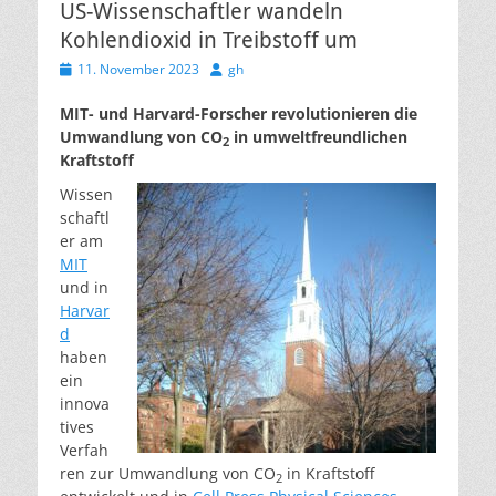
US-Wissenschaftler wandeln
Kohlendioxid in Treibstoff um
Veröffentlicht
Autor
11. November 2023
gh
am
MIT- und Harvard-Forscher revolutionieren die
Umwandlung von CO
in umweltfreundlichen
2
Kraftstoff
Wissen
schaftl
er am
MIT
und in
Harvar
d
haben
ein
innova
tives
Verfah
ren zur Umwandlung von CO
in Kraftstoff
2