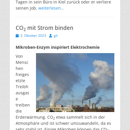
Tagen in sein Büro in Kiel zurück oder er verliere
seinen Job.
weiterlesen…
CO
mit Strom binden
2
Veröffentlicht
Autor
3. Oktober 2023
gh
am
Mikroben-Enzym inspiriert Elektrochemie
Von
Mensc
hen
freiges
etzte
Treibh
ausgas
e
treiben
die
Erderwärmung. CO
etwa sammelt sich in der
2
Atmosphäre und ist schwer umzuwandeln, da es
sehr stabil ist. Einige Mikroben können das CO