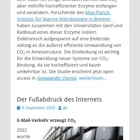
2
aber mithilfe hocheffizienter Enzyme einfangen
und verändern. Forschende des
Max-Planck-
Instituts für Marine Mikrobiologie in Bremen
haben zusammen mit den Universitäten Genf und
Radboud eines dieser Enzyme isoliert.
Elektronisch aufgespannt auf eine Elektrode
vollzog es die äußerst effiziente Umwandlung von
CO
in Ameisensäure. Die Entdeckung ist wichtig
2
für die Entwicklung neuer Systeme zur CO
-
2
Bindung, da sie hocheffizient und kaum
umkehrbar ist. Die Studie erscheint jetzt open
access in
Angewandte Chemie
.
weiterlesen…
Der Fußabdruck des Internets
Veröffentlicht
Autor
9. September 2023
gh
am
E-Mail-Verkehr erzeugt CO
2
2022
wurde