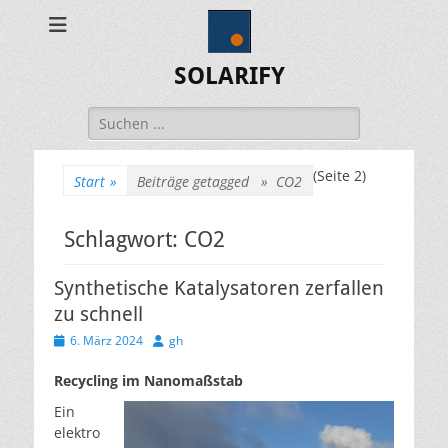
SOLARIFY
Suchen
nach:
(Seite 2)
Start
»
Beiträge getagged »
CO2
Schlagwort:
CO2
Synthetische Katalysatoren zerfallen
zu schnell
Veröffentlicht
Autor
6. März 2024
gh
am
Recycling im Nanomaßstab
Ein
elektro