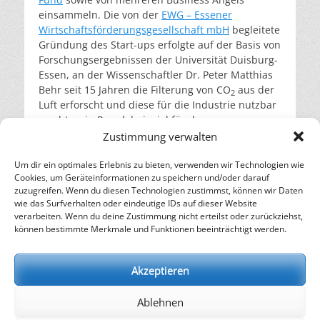
einsammeln. Die von der
EWG – Essener
Wirtschaftsförderungsgesellschaft mbH
begleitete
Gründung des Start-ups erfolgte auf der Basis von
Forschungsergebnissen der Universität Duisburg-
Essen, an der Wissenschaftler Dr. Peter Matthias
Behr seit 15 Jahren die Filterung von CO
aus der
2
Luft erforscht und diese für die Industrie nutzbar
macht – ein Paradebeispiel für den
Technologietransfer von der Wissenschaft in die
Zustimmung verwalten
Wirtschaft.
weiterlesen…
Um dir ein optimales Erlebnis zu bieten, verwenden wir Technologien wie
Cookies, um Geräteinformationen zu speichern und/oder darauf
zuzugreifen. Wenn du diesen Technologien zustimmst, können wir Daten
Beitragsnavigation
←
Ältere Beiträge
Neuere Beiträge
→
wie das Surfverhalten oder eindeutige IDs auf dieser Website
verarbeiten. Wenn du deine Zustimmung nicht erteilst oder zurückziehst,
– Energie für die Zukunft –
können bestimmte Merkmale und Funktionen beeinträchtigt werden.
SOLARIFY, das unabhängige Informationsportal für
Nachhaltigkeit, Kreislaufwirtschaft,
Akzeptieren
Erneuerbare Energien, Klimawandel und Energiewende.
Ablehnen
kontakt
|
impressum
|
datenschutz