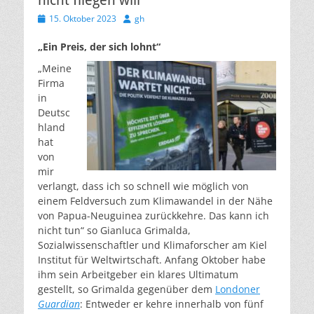
nicht fliegen will
Veröffentlicht
Autor
15. Oktober 2023
gh
am
„Ein Preis, der sich lohnt“
„Meine
Firma
in
Deutsc
hland
hat
von
mir
verlangt, dass ich so schnell wie möglich von
einem Feldversuch zum Klimawandel in der Nähe
von Papua-Neuguinea zurückkehre. Das kann ich
nicht tun“ so Gianluca Grimalda,
Sozialwissenschaftler und Klimaforscher am Kiel
Institut für Weltwirtschaft. Anfang Oktober habe
ihm sein Arbeitgeber ein klares Ultimatum
gestellt, so Grimalda gegenüber dem
Londoner
Guardian
: Entweder er kehre innerhalb von fünf