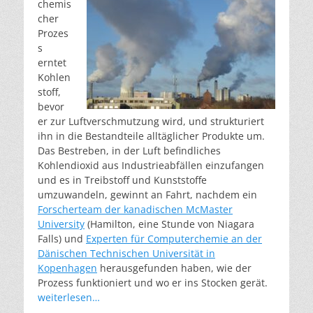
chemis
cher
Prozes
s
erntet
Kohlen
stoff,
bevor
er zur Luftverschmutzung wird, und strukturiert
ihn in die Bestandteile alltäglicher Produkte um.
Das Bestreben, in der Luft befindliches
Kohlendioxid aus Industrieabfällen einzufangen
und es in Treibstoff und Kunststoffe
umzuwandeln, gewinnt an Fahrt, nachdem ein
Forscherteam der kanadischen McMaster
University
(Hamilton, eine Stunde von Niagara
Falls) und
Experten für Computerchemie an der
Dänischen Technischen Universität in
Kopenhagen
herausgefunden haben, wie der
Prozess funktioniert und wo er ins Stocken gerät.
weiterlesen…