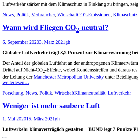
Luftverkehr stärker mit dem Klimaschutz in Einklang zu bringen, zei
Kategorien
Schlagworte
News
,
Politik
,
Verbraucher
,
Wirtschaft
CO2-Emissionen
,
Klimaschutz
Wann wird Fliegen CO
-neutral?
2
Veröffentlicht
Autor
6. September 2020
3. März 2021
gh
am
Glo­ba­ler Luft­ver­kehr trägt 3,5 Pro­zent zur Kli­mae­r­wär­mung be
Der Anteil der globalen Luftfahrt an der anthropogenen Klimaerwärmu
Drittel auf Nicht-CO
-Effekte, wobei Kondensstreifen und daraus re
2
der Leitung der
Manchester Metropolitan University
unter Beteiligun
weiterlesen…
Kategorien
Schlagworte
Forschung
,
News
,
Politik
,
Wirtschaft
Klimaneutralität
,
Luftverkehr
Weniger ist mehr saubere Luft
Veröffentlicht
Autor
1. Mai 2020
15. März 2021
gh
am
Luftverkehr klimaverträglich gestalten – BUND legt 7-Punkte-P