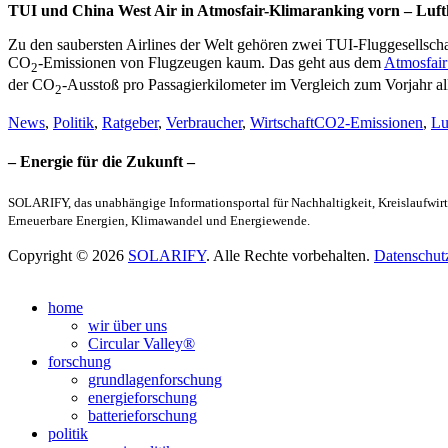
TUI und China West Air in Atmosfair-Klimaranking vorn – Luft
Zu den saubersten Airlines der Welt gehören zwei TUI-Fluggesellsch
CO
-Emissionen von Flugzeugen kaum. Das geht aus dem
Atmosfair
2
der CO
-Ausstoß pro Passagierkilometer im Vergleich zum Vorjahr a
2
Kategorien
Schlagworte
News
,
Politik
,
Ratgeber
,
Verbraucher
,
Wirtschaft
CO2-Emissionen
,
Lu
– Energie für die Zukunft –
SOLARIFY, das unabhängige Informationsportal für Nachhaltigkeit, Kreislaufwirt
Erneuerbare Energien, Klimawandel und Energiewende.
Copyright © 2026
SOLARIFY
. Alle Rechte vorbehalten.
Datenschut
Nach
oben
home
scrollen
wir über uns
Circular Valley®
forschung
grundlagenforschung
energieforschung
batterieforschung
politik