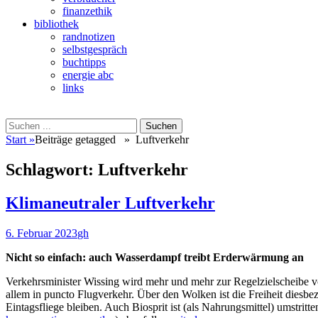
finanzethik
bibliothek
randnotizen
selbstgespräch
buchtipps
energie abc
links
Suchen
Suchen
nach:
Start
»
Beiträge getagged »
Luftverkehr
Schlagwort:
Luftverkehr
Klimaneutraler Luftverkehr
Veröffentlicht
Autor
6. Februar 2023
gh
am
Nicht so einfach: auch Wasserdampf treibt Erderwärmung an
Verkehrsminister Wissing wird mehr und mehr zur Regelzielscheibe vo
allem in puncto Flugverkehr. Über den Wolken ist die Freiheit diesbez
Eintagsfliege bleiben. Auch Biosprit ist (als Nahrungsmittel) umstrit