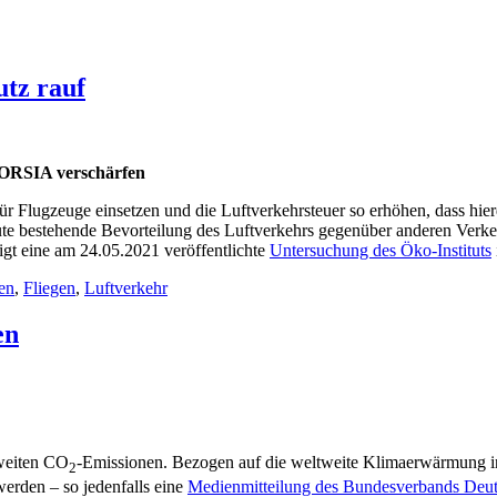
utz rauf
 CORSIA verschärfen
ür Flugzeuge einsetzen und die Luftverkehrsteuer so erhöhen, dass hier
ute bestehende Bevorteilung des Luftverkehrs gegenüber anderen Verke
igt eine am 24.05.2021 veröffentlichte
Untersuchung des Öko-Instituts
en
,
Fliegen
,
Luftverkehr
en
tweiten CO
-Emissionen. Bezogen auf die weltweite Klimaerwärmung insg
2
werden – so jedenfalls eine
Medienmitteilung des Bundesverbands Deut