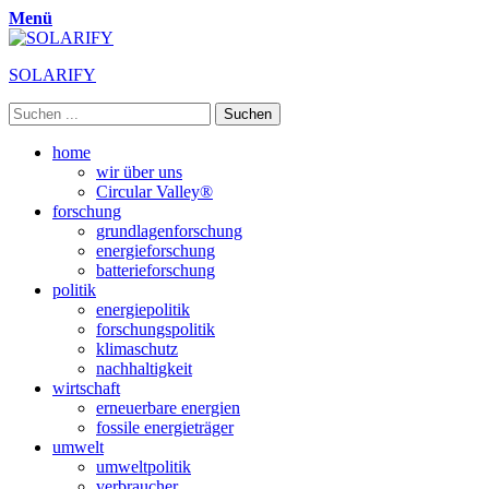
Menü
SOLARIFY
Suchen
nach:
Primäres
Zum
home
Inhalt
wir über uns
Menü
springen
Circular Valley®
forschung
grundlagenforschung
energieforschung
batterieforschung
politik
energiepolitik
forschungspolitik
klimaschutz
nachhaltigkeit
wirtschaft
erneuerbare energien
fossile energieträger
umwelt
umweltpolitik
verbraucher