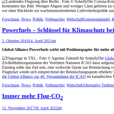
Die Corona-Krise
bestimmen das Bild. Weniger Abgase und weniger Lärm gehören zu de
vor einer Rückkehr zur wachstumsorientierten Luftverkehrspolitik n
Kategorien
Schlagworte
Forschung
,
News
,
Politik
,
Verbraucher
,
Wirtschaft
Emissionshandel
,
K
Powerfuels – Schlüssel für Klimaschutz be
Veröffentlicht
Autor
2. Oktober 2019
14. April 2021
gh
am
Global Alliance Powerfuels wirbt mit Positionspapier für mehr al
Die
Globa
Zivilluftfahrtorganisation der Vereinten Nationen ICAO dazu aufgeruf
Einstieg sollte das Ziel sein, eine weltweite Quote zur Beimischung 
Flugticket würde sich entsprechend der Beimischungsquote erhöhen: 
die Global Alliance zur 40. Versammlung der ICAO
im kanadischen M
Kategorien
Schlagworte
Forschung
,
News
,
Politik
,
Verbraucher
,
Wirtschaft
Alternative Treibst
Immer mehr Flug-CO
2
Veröffentlicht
Autor
12. November 2017
28. April 2022
gh
am