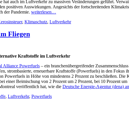
 hat auch im Luftverkehr zu massiven Veränderungen geführt. Verwaist
n positiven Auswirkungen. Angesichts der fortschreitenden Klimakri
ach der Pandemie.
weiterlesen…
erosinsteuer
,
Klimaschutz
,
Luftverkehr
im Fliegen
ternative Kraftstoffe im Luftverkehr
l Alliance Powerfuels
– ein branchenübergreifender Zusammenschluss 
en, strombasierte, erneuerbare Kraftstoffe (Powerfuels) in den Fokus i
von Powerfuels in Höhe von mindestens 2 Prozent zu beschließen. Die Ko
bei einer Beimischung von 2 Prozent um 2 Prozent, bei 10 Prozent um 1
ontreal veröffentlich hat, wie die
Deutsche Energie-Agentur (dena) a
offe
,
Luftverkehr
,
Powerfuels