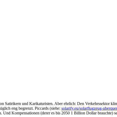
n Satirikern und Karikaturisten. Aber ehrlich: Den Verkehrssektor kli
üglich eng begrenzt. Piccards (siehe:
solarify.eu/solarflugzeug-uberque
ten. Und Kompensationen (derer es bis 2050 1 Billion Dollar brauchte) s