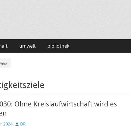
haft
umwelt
bibliothek
iele
gkeitsziele
30: Ohne Kreislaufwirtschaft wird es
hen
Autor
r 2024
DR