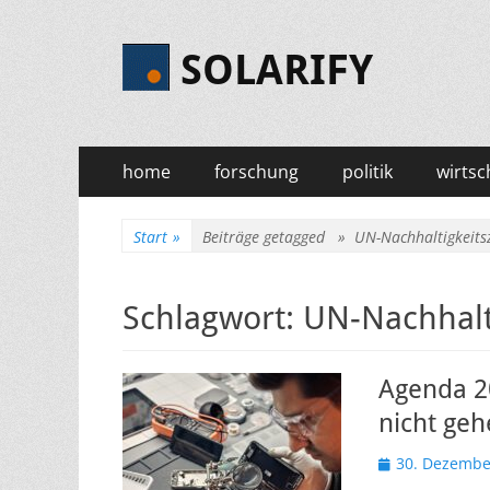
SOLARIFY
Primäres
Zum
home
forschung
politik
wirtsc
Inhalt
Menü
springen
Start
»
Beiträge getagged »
UN-Nachhaltigkeitsz
Schlagwort:
UN-Nachhalti
Agenda 20
nicht ge
Veröffentlicht
30. Dezembe
am