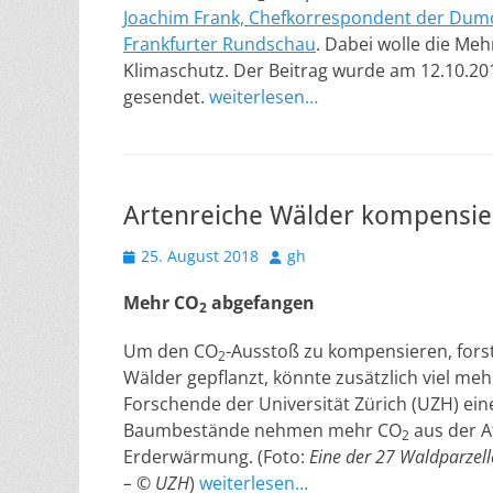
Joachim Frank, Chefkorrespondent der Du
Frankfurter Rundschau
. Dabei wolle die Me
Klimaschutz. Der Beitrag wurde am 12.10.2
gesendet.
weiterlesen…
Artenreiche Wälder kompensie
Veröffentlicht
Autor
25. August 2018
gh
am
Mehr CO
abgefangen
2
Um den CO
-Ausstoß zu kompensieren, fors
2
Wälder gepflanzt, könnte zusätzlich viel me
Forschende der Universität Zürich (UZH) ei
Baumbestände nehmen mehr CO
aus der A
2
Erderwärmung. (Foto:
Eine der 27 Waldparzell
– © UZH
)
weiterlesen…