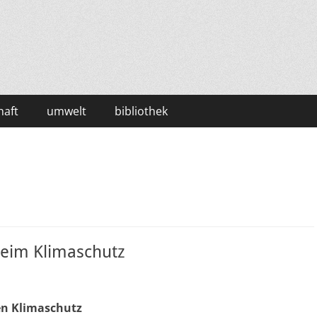
haft
umwelt
bibliothek
beim Klimaschutz
en Klimaschutz