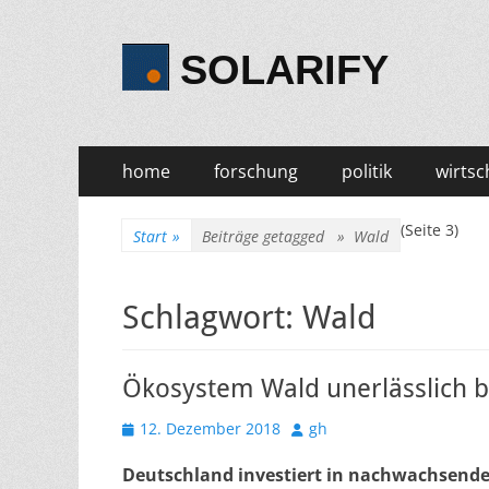
SOLARIFY
Primäres
Zum
home
forschung
politik
wirtsc
Inhalt
Menü
springen
(Seite 3)
Start
»
Beiträge getagged »
Wald
Schlagwort:
Wald
Ökosystem Wald unerlässlich 
Veröffentlicht
Autor
12. Dezember 2018
gh
am
Deutschland investiert in nachwachsend