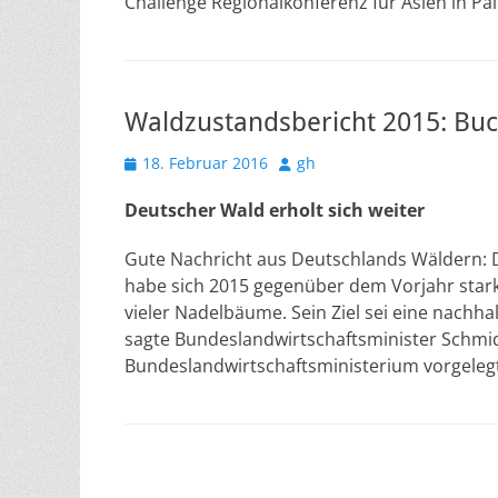
Challenge Regionalkonferenz für Asien in P
Waldzustandsbericht 2015: Buc
Veröffentlicht
Autor
18. Februar 2016
gh
am
Deutscher Wald erholt sich weiter
Gute Nachricht aus Deutschlands Wäldern:
habe sich 2015 gegenüber dem Vorjahr stark
vieler Nadelbäume. Sein Ziel sei eine nachha
sagte Bundeslandwirtschaftsminister Schm
Bundeslandwirtschaftsministerium vorgeleg
Beitragsnavigation