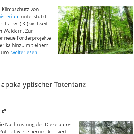
 Klimaschutz von
isterium
unterstützt
tiative (IKI) weltweit
n Wäldern. Zur
er neue Förderprojekte
rika hinzu mit einem
Euro.
weiterlesen…
n apokalyptischer Totentanz
it“
die Nachrüstung der Dieselautos
olitik laviere herum, kritisiert