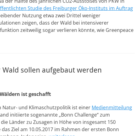
wa der Hälfte des jährlichen CO2-Ausstoßes von PKW in
ffentlichten Studie des Freiburger Öko-Instituts im Auftrag
leibender Nutzung etwa zwei Drittel weniger
ationen zeigen, dass der Wald bei intensiverer
funktion zeitweilig sogar verlieren könnte, wie Greenpeace
r Wald sollen aufgebaut werden
äldern ist geschafft
n Natur- und Klimaschutzpolitik ist einer
Medienmitteilung
land initiierte sogenannte „Bonn Challenge“ zum
 die Länder zu Zusagen in Höhe von insgesamt 150
e das Ziel am 10.05.2017 im Rahmen der ersten Bonn