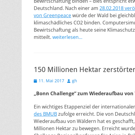
Bewirtschaftung binden – dies entspricht et
Deutschland. Nach einer am
28.02.2018 verö
von Greenpeace
würde der Wald bei gleichb
klimaschädliches CO2 binden. Computersimul
Bewirtschaftung als heute seine Klimaschutz
mitteilt.
weiterlesen…
150 Millionen Hektar zerstörte
Veröffentlicht
Autor
11. Mai 2017
gh
am
„Bonn Challenge“ zum Wiederaufbau von W
Ein wichtiges Etappenziel der internationale
des BMUB
zufolge erreicht. Die von Deutsch
Wiederaufbau von Wäldern hat es geschafft,
Millionen Hektar zu bewegen. Erreicht wurd