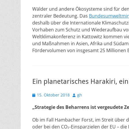
Wälder und andere Ökosysteme sind für den
zentraler Bedeutung. Das
Bundesumweltmin
deshalb über die Internationale Klimaschutzini
Vorhaben zum Schutz und Wiederaufbau vo
Weltklimakonferenz in Kattowitz kommen vi
und Maßnahmen in Asien, Afrika und Südame
Fördervolumen von insgesamt 25 Millionen 
Ein planetarisches Harakiri, ei
Veröffentlicht
Autor
15. Oktober 2018
gh
am
„Strategie des Beharrens ist vergeudete Ze
Ob im Fall Hambacher Forst, im Streit über 
oder bei den CO
-Einsparzielen der EU – die P
2