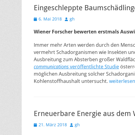
Eingeschleppte Baumschädling
Veröffentlicht
Autor
6. Mai 2018
gh
am
Wiener Forscher bewerten erstmals Ausw
Immer mehr Arten werden durch den Mensch
vermehrt Schadorganismen wie Insekten und 
Ausbreitung zum Absterben großer Waldfläc
communications
veröffentlichte Studie
österr
möglichen Ausbreitung solcher Schadorgan
Kohlenstoffhaushalt untersucht.
weiterlese
Erneuerbare Energie aus dem
Veröffentlicht
Autor
21. März 2018
gh
am