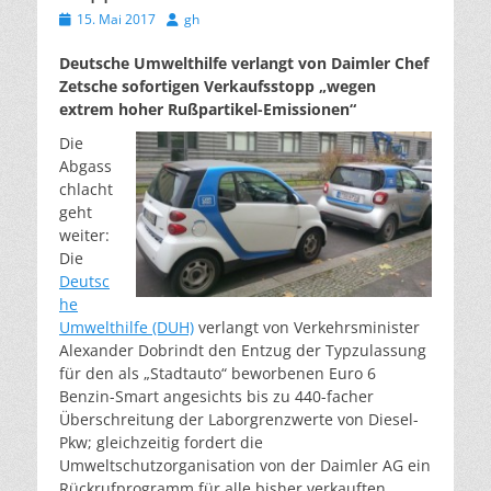
Veröffentlicht
Autor
15. Mai 2017
gh
am
Deutsche Umwelthilfe verlangt von Daimler Chef
Zetsche sofortigen Verkaufsstopp „wegen
extrem hoher Rußpartikel-Emissionen“
Die
Abgass
chlacht
geht
weiter:
Die
Deutsc
he
Umwelthilfe (DUH)
verlangt von Verkehrsminister
Alexander Dobrindt den Entzug der Typzulassung
für den als „Stadtauto“ beworbenen Euro 6
Benzin-Smart angesichts bis zu 440-facher
Überschreitung der Laborgrenzwerte von Diesel-
Pkw; gleichzeitig fordert die
Umweltschutzorganisation von der Daimler AG ein
Rückrufprogramm für alle bisher verkauften