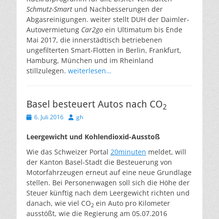
Schmutz-Smart
und Nachbesserungen der
Abgasreinigungen. weiter stellt DUH der Daimler-
Autovermietung
Car2go
ein Ultimatum bis Ende
Mai 2017, die innerstädtisch betriebenen
ungefilterten Smart-Flotten in Berlin, Frankfurt,
Hamburg, München und im Rheinland
stillzulegen.
weiterlesen…
Basel besteuert Autos nach CO
2
Veröffentlicht
Autor
6. Juli 2016
gh
am
Leergewicht und Kohlendioxid-Ausstoß
Wie das Schweizer Portal
20minuten
meldet, will
der Kanton Basel-Stadt die Besteuerung von
Motorfahrzeugen erneut auf eine neue Grundlage
stellen. Bei Personenwagen soll sich die Höhe der
Steuer künftig nach dem Leergewicht richten und
danach, wie viel CO
ein Auto pro Kilometer
2
ausstößt, wie die Regierung am 05.07.2016