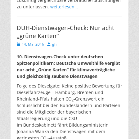
zukünftig vergleichbare Verbrauchertäuschungen
zu unterlassen.
weiterlesen…
DUH-Dienstwagen-Check: Nur acht
„grüne Karten“
Veröffentlicht
Autor
14. Mai 2016
gh
am
10. Dienstwagen-Check unter deutschen
Spitzenpolitikern: Deutsche Umwelthilfe vergibt
nur acht „Grüne Karten“ für klimaverträgliche
und gleichzeitig saubere Dienstwagen
Folge des Dieselgate: Keine positive Bewertung für
Dieselfahrzeuge – Hamburg, Bremen und
Rheinland-Pfalz halten CO
-Grenzwert ein
2
Schlusslicht bei den Bundesländern und Parteien
sind die Mitglieder der bayerischen
Staatsregierung und die CSU
Im Bundeskabinett fährt Bildungsministerin
Johanna Wanka den Dienstwagen mit dem
geringsten CO
-Ausstoß