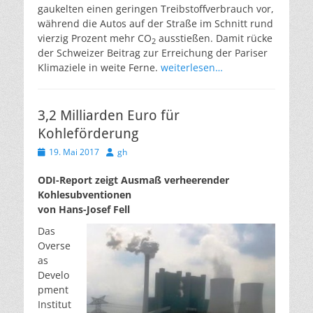
gaukelten einen geringen Treibstoffverbrauch vor,
während die Autos auf der Straße im Schnitt rund
vierzig Prozent mehr CO
ausstießen. Damit rücke
2
der Schweizer Beitrag zur Erreichung der Pariser
Klimaziele in weite Ferne.
weiterlesen…
3,2 Milliarden Euro für
Kohleförderung
Veröffentlicht
Autor
19. Mai 2017
gh
am
ODI-Report zeigt Ausmaß verheerender
Kohlesubventionen
von Hans-Josef Fell
Das
Overse
as
Develo
pment
Institut