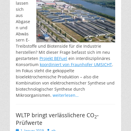
lassen
sich
aus
Abgase
n und
Abwäs
sern E-
Treibstoffe und Biotenside für die Industrie
herstellen? Mit dieser Frage befasst sich im neu
gestarteten
Projekt BEFuel
ein interdisziplinäres
Konsortium
koordiniert von Fraunhofer UMSICHT
.
Im Fokus steht die gekoppelte
bioelektrochemische Produktion – also die
Kombination von elektrochemischer Synthese und
biotechnologischer Synthese durch
Mikroorganismen.
weiterlesen…
WLTP bringt verlässlichere CO
-
2
Prüfwerte
Veröffentlicht
Autor
1. Januar 2019
gh