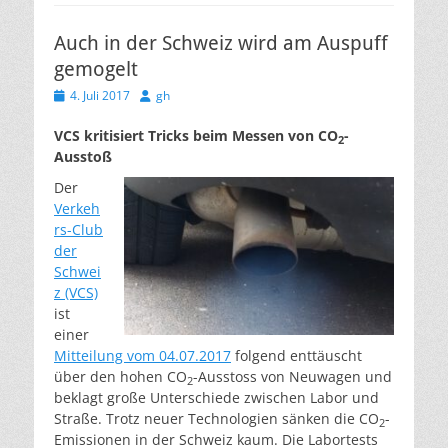
Auch in der Schweiz wird am Auspuff
gemogelt
Veröffentlicht
Autor
4. Juli 2017
gh
am
VCS kritisiert Tricks beim Messen von CO
-
2
Ausstoß
Der
Verkeh
rs-Club
der
Schwei
z (VCS)
ist
einer
Mitteilung vom 04.07.2017
folgend enttäuscht
über den hohen CO
-Ausstoss von Neuwagen und
2
beklagt große Unterschiede zwischen Labor und
Straße. Trotz neuer Technologien sänken die CO
-
2
Emissionen in der Schweiz kaum. Die Labortests