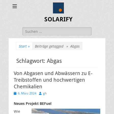
SOLARIFY
Suchen
nach:
Start
»
Beiträge getagged »
Abgas
Schlagwort:
Abgas
Von Abgasen und Abwässern zu E-
Treibstoffen und hochwertigen
Chemikalien
Veröffentlicht
Autor
6. März 2024
gh
am
Neues Projekt BEFuel
Wie