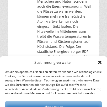
Menschen und Natur, sondern
auch die Energieversorgung. Weil
die Flüsse zu warm werden,
können mehrere französische
Atomkraftwerke nur noch
eingeschränkt laufen. Die
Hitzewelle im Mittelmeerraum
treibt die Wassertemperaturen in
Flüssen und Küstenregionen auf
Höchststand. Die Folge: Der
staatliche Energieversorger EDF
muss die Leistung mehrerer Atom-
Reaktoren drosseln. Das
Zustimmung verwalten
europäische
Erdbeobachtungsprogramm
Um dir ein optimales Erlebnis zu bieten, verwenden wir Technologien wie
Cookies, um Geräteinformationen zu speichern und/oder darauf
Copernicus
weiterlesen…
zuzugreifen. Wenn du diesen Technologien zustimmst, können wir Daten
wie das Surfverhalten oder eindeutige IDs auf dieser Website
verarbeiten. Wenn du deine Zustimmung nicht erteilst oder zurückziehst,
– Energie für die Zukunft –
können bestimmte Merkmale und Funktionen beeinträchtigt werden.
SOLARIFY, das unabhängige Informationsportal für
Nachhaltigkeit, Kreislaufwirtschaft,
Akzeptieren