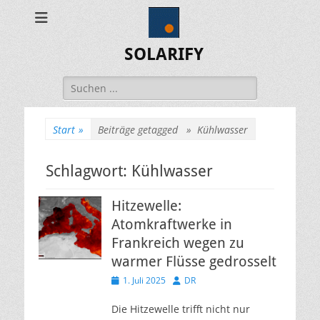
SOLARIFY
Suchen
nach:
Start
»
Beiträge getagged »
Kühlwasser
Schlagwort:
Kühlwasser
Hitzewelle:
Atomkraftwerke in
Frankreich wegen zu
warmer Flüsse gedrosselt
Veröffentlicht
Autor
1. Juli 2025
DR
am
Die Hitzewelle trifft nicht nur